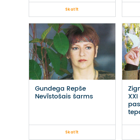
Skatīt
Gundega Repše
Zig
Nevīstošais šarms
XXI
pas
tep
Skatīt