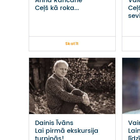
Anna Rancāne
Val
Ceļš kā roka...
Ceļ
sev
Skatīt
Dainis Īvāns
Vai
Lai pirmā ekskursija
Lai
turpinās!
līdz