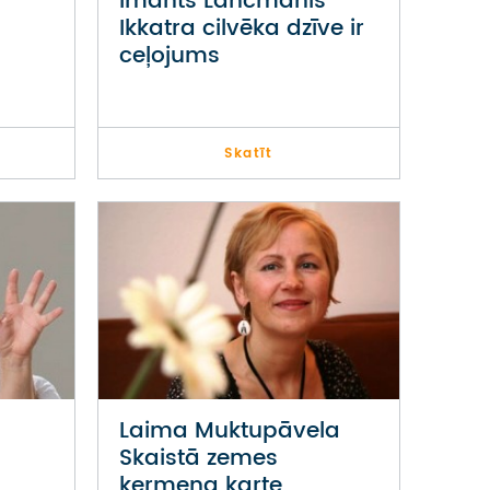
Imants Lancmanis
Ikkatra cilvēka dzīve ir
ceļojums
Skatīt
Laima Muktupāvela
Skaistā zemes
ķermeņa karte