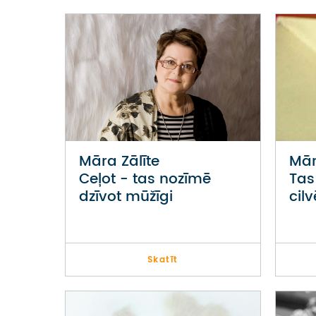
Māra Zālīte
Mār
Ceļot - tas nozīmē
Tas
dzīvot mūžīgi
cil
Skatīt