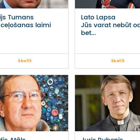
ijs Tumans
Lato Lapsa
 ceļošanas laimi
Jūs varat nebūt odi
bet...
Skatīt
Skatīt