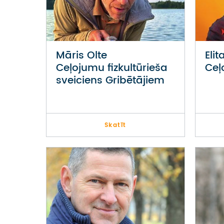
Māris Olte
Eli
Ceļojumu fizkultūrieša
Ceļ
sveiciens Gribētājiem
Skatīt