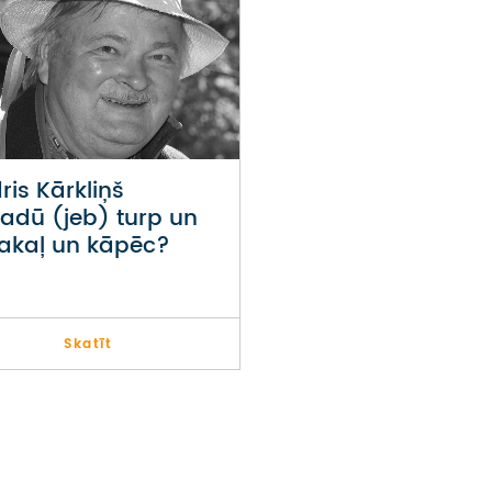
ris Kārkliņš
adū (jeb) turp un
akaļ un kāpēc?
Skatīt