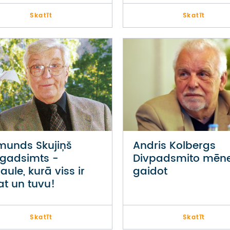
Skatīt
Skatīt
munds Skujiņš
Andris Kolbergs
 gadsimts -
Divpadsmito mēne
aule, kurā viss ir
gaidot
at un tuvu!
Skatīt
Skatīt