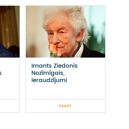
Imants Ziedonis
s
Nozīmīgais,
ieraudzījumi
Skatīt