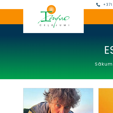
+371
E
Sākum