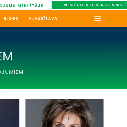
PIESLĒGTIES TIEŠSAISTES SIST
OJUMU MEKLĒTĀJS
BLOGS
KLAUSĪTAVA
KONTAKTI
PAR MUMS
EM
AUTOBUSU NOMA
OJUMIEM
UZŅEMOŠAIS TŪRISMS
IMPRO KONKURSI
PIRMSLĪGUMA INFORMĀCIJA,
KLIENTA LĪGUMS,
CEĻOJUMU APDROŠINĀŠANA