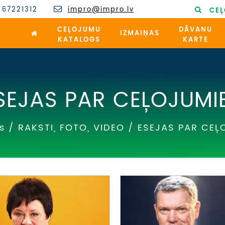
 67221312
impro@impro.lv
CEĻ
CEĻOJUMU
DĀVANU
IZMAIŅAS
KATALOGS
KARTE
SEJAS PAR CEĻOJUMI
s
/
RAKSTI, FOTO, VIDEO
/
ESEJAS PAR CEĻ