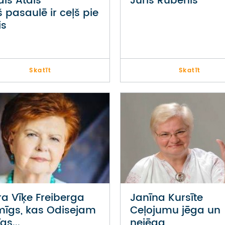
dis Atāls
Juris Rubenis
š pasaulē ir ceļš pie
is
Skatīt
Skatīt
ra Vīķe Freiberga
Janīna Kursīte
mīgs, kas Odisejam
Ceļojumu jēga un
īgs...
nejēga