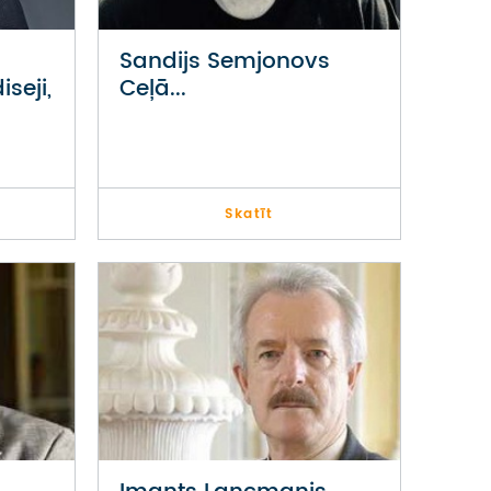
Sandijs Semjonovs
seji,
Ceļā...
Skatīt