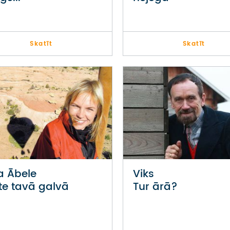
Skatīt
Skatīt
a Ābele
Viks
te tavā galvā
Tur ārā?