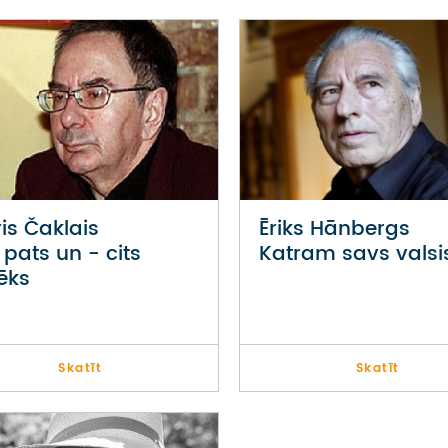
is Čaklais
Ēriks Hānbergs
 pats un - cits
Katram savs valsi
vēks
Skatīt
Skatīt