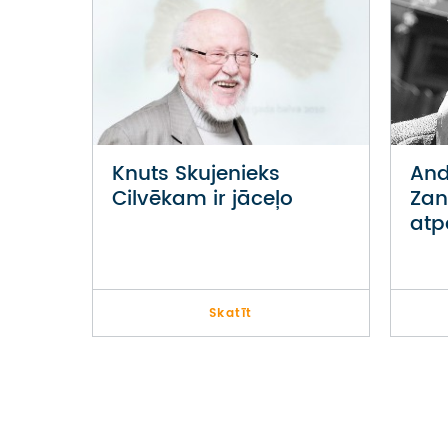
Knuts Skujenieks
And
Cilvēkam ir jāceļo
Zan
atp
Skatīt