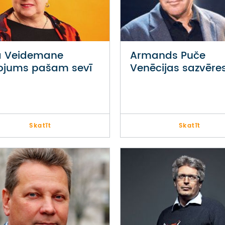
ta Veidemane
Armands Puče
ojums pašam sevī
Venēcijas sazvēre
Skatīt
Skatīt