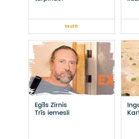
Skatīt
Egīls Zirnis
Ing
Trīs iemesli
Kar