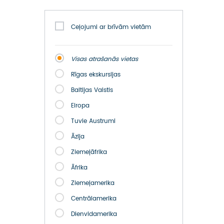
ATSAUKSMES PAR CEĻOJUMU
VĪZU ANKETAS
Ceļojumi ar brīvām vietām
PIEMIŅAS ISTABA
Visas atrašanās vietas
Rīgas ekskursijas
IMPRO PRIVĀTUMA POLITIKA
Baltijas Valstis
Seko mums:
Eiropa
Tuvie Austrumi
Āzija
Ziemeļāfrika
Āfrika
Ziemeļamerika
Centrālamerika
Dienvidamerika