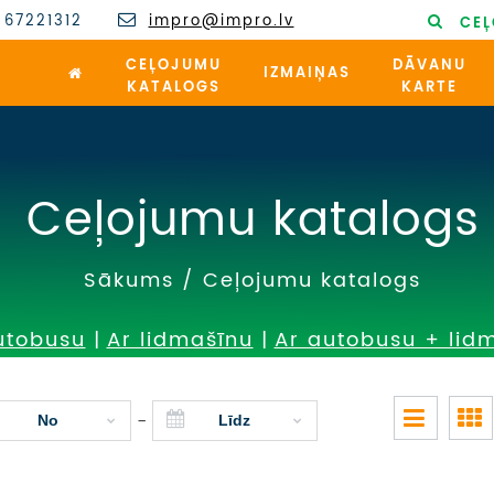
 67221312
impro@impro.lv
CEĻ
CEĻOJUMU
DĀVANU
IZMAIŅAS
KATALOGS
KARTE
Ceļojumu katalogs
Sākums
/
Ceļojumu katalogs
utobusu
|
Ar lidmašīnu
|
Ar autobusu + lid
-