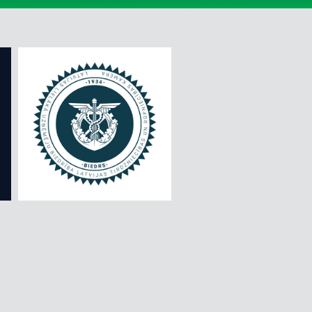
ĢIMENĒM AR BĒRNIEM
IMPRO PĒRLES - NEZINĀMAIS ZINĀMAJĀ
ĪPAŠĀ CENA
IZBAUDI EIROPU
IZZINOŠIE VELOPĀRGĀJIENI
KALNI LIELI, MAZI UN PĀRGĀJIENI
KRUĪZI
RĪGAS EKSKURSIJAS
ZIEDU UN DĀRZU LOKOS
ZIEMASSVĒTKI UN JAUNAIS GADS