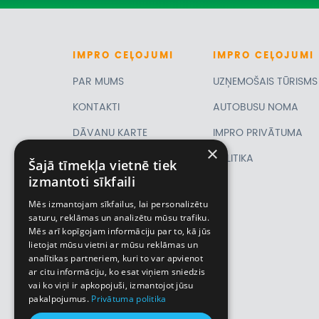
IMPRO
CEĻOJUMI
IMPRO
CEĻOJUMI
PAR MUMS
UZŅEMOŠAIS TŪRISMS
KONTAKTI
AUTOBUSU NOMA
DĀVANU KARTE
IMPRO PRIVĀTUMA
×
PIRMSLĪGUMA
POLITIKA
Šajā tīmekļa vietnē tiek
izmantoti sīkfaili
INFORMĀCIJA, KLIENTA
Mēs izmantojam sīkfailus, lai personalizētu
LĪGUMS,
saturu, reklāmas un analizētu mūsu trafiku.
Mēs arī kopīgojam informāciju par to, kā jūs
CEĻOJUMU
lietojat mūsu vietni ar mūsu reklāmas un
analītikas partneriem, kuri to var apvienot
APDROŠINĀŠANA
ar citu informāciju, ko esat viņiem sniedzis
VĪZU ANKETAS
vai ko viņi ir apkopojuši, izmantojot jūsu
pakalpojumus.
Privātuma politika
Piemiņas istaba