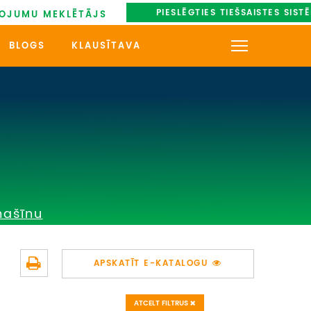
PIESLĒGTIES TIEŠSAISTES SIST
OJUMU MEKLĒTĀJS
BLOGS
KLAUSĪTAVA
KONTAKTI
PAR MUMS
AUTOBUSU NOMA
UZŅEMOŠAIS TŪRISMS
mašīnu
IMPRO KONKURSI
PIRMSLĪGUMA INFORMĀCIJA,
APSKATĪT E-KATALOGU
KLIENTA LĪGUMS,
CEĻOJUMU APDROŠINĀŠANA
ATCELT FILTRUS