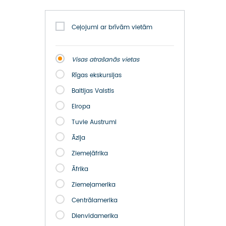
ATSAUKSMES PAR CEĻOJUMU
VĪZU ANKETAS
Ceļojumi ar brīvām vietām
PIEMIŅAS ISTABA
Visas atrašanās vietas
Rīgas ekskursijas
IMPRO PRIVĀTUMA POLITIKA
Baltijas Valstis
Seko mums:
Eiropa
Tuvie Austrumi
Āzija
Ziemeļāfrika
Āfrika
Ziemeļamerika
Centrālamerika
Dienvidamerika