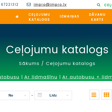
 67221312
impro@impro.lv
CEĻ
CEĻOJUMU
DĀVANU
IZMAIŅAS
KATALOGS
KARTE
Ceļojumu katalogs
Sākums
/
Ceļojumu katalogs
utobusu
|
Ar lidmašīnu
|
Ar autobusu + lid
-