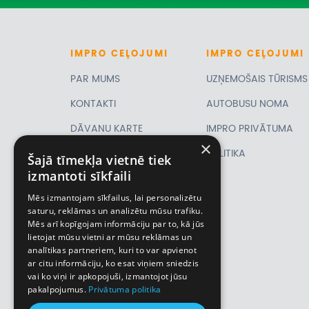
IMPRO
CEĻOJUMI
IMPRO
CEĻOJUMI
PAR MUMS
UZŅEMOŠAIS TŪRISMS
KONTAKTI
AUTOBUSU NOMA
DĀVANU KARTE
IMPRO PRIVĀTUMA
×
PIRMSLĪGUMA
POLITIKA
Šajā tīmekļa vietnē tiek
izmantoti sīkfaili
INFORMĀCIJA, KLIENTA
Mēs izmantojam sīkfailus, lai personalizētu
LĪGUMS,
saturu, reklāmas un analizētu mūsu trafiku.
Mēs arī kopīgojam informāciju par to, kā jūs
CEĻOJUMU
lietojat mūsu vietni ar mūsu reklāmas un
analītikas partneriem, kuri to var apvienot
APDROŠINĀŠANA
ar citu informāciju, ko esat viņiem sniedzis
VĪZU ANKETAS
vai ko viņi ir apkopojuši, izmantojot jūsu
pakalpojumus.
Privātuma politika
Piemiņas istaba