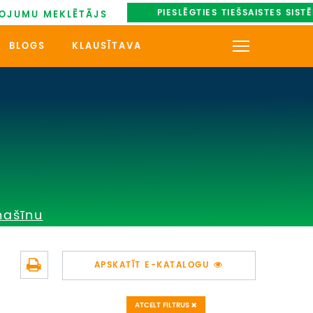
PIESLĒGTIES TIEŠSAISTES SIST
OJUMU MEKLĒTĀJS
BLOGS
KLAUSĪTAVA
KONTAKTI
PAR MUMS
AUTOBUSU NOMA
UZŅEMOŠAIS TŪRISMS
mašīnu
IMPRO KONKURSI
PIRMSLĪGUMA INFORMĀCIJA,
APSKATĪT E-KATALOGU
KLIENTA LĪGUMS,
CEĻOJUMU APDROŠINĀŠANA
ATCELT FILTRUS