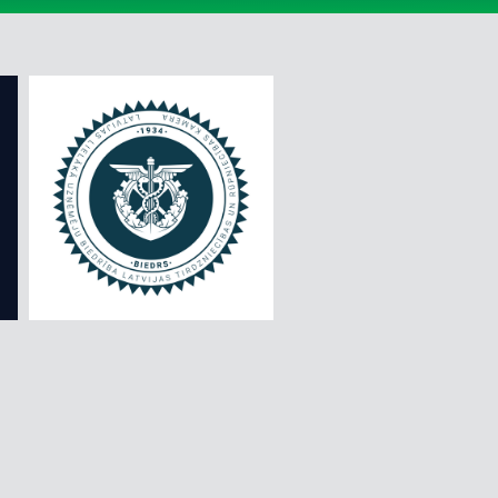
ĢIMENĒM AR BĒRNIEM
IMPRO PĒRLES - NEZINĀMAIS ZINĀMAJĀ
ĪPAŠĀ CENA
IZBAUDI EIROPU
IZZINOŠIE VELOPĀRGĀJIENI
KALNI LIELI, MAZI UN PĀRGĀJIENI
KRUĪZI
RĪGAS EKSKURSIJAS
ZIEDU UN DĀRZU LOKOS
ZIEMASSVĒTKI UN JAUNAIS GADS