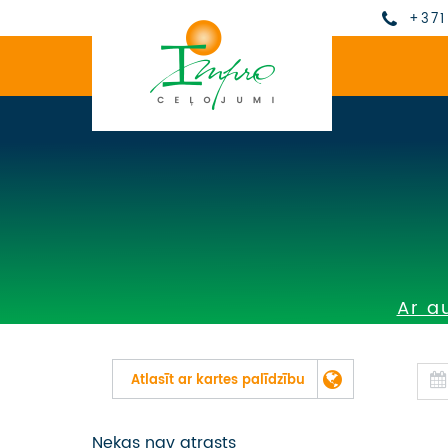
+371
Ar a
Atlasīt ar kartes palīdzību
Nekas nav atrasts