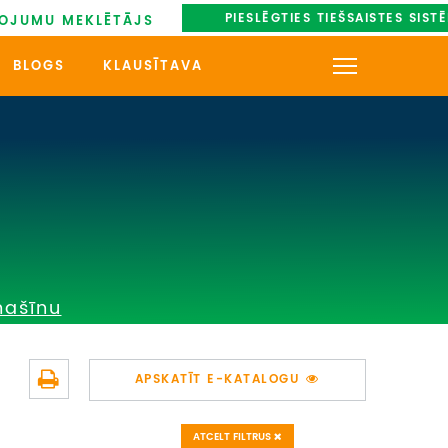
PIESLĒGTIES TIEŠSAISTES SIST
OJUMU MEKLĒTĀJS
BLOGS
KLAUSĪTAVA
KONTAKTI
PAR MUMS
AUTOBUSU NOMA
UZŅEMOŠAIS TŪRISMS
mašīnu
IMPRO KONKURSI
PIRMSLĪGUMA INFORMĀCIJA,
APSKATĪT E-KATALOGU
KLIENTA LĪGUMS,
CEĻOJUMU APDROŠINĀŠANA
ATCELT FILTRUS