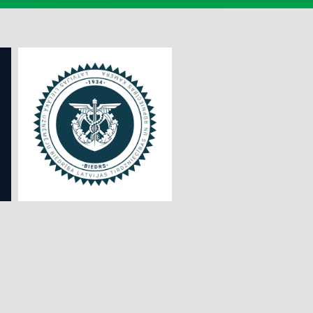
ĢIMENĒM AR BĒRNIEM
IMPRO PĒRLES - NEZINĀMAIS ZINĀMAJĀ
ĪPAŠĀ CENA
IZBAUDI EIROPU
IZZINOŠIE VELOPĀRGĀJIENI
KALNI LIELI, MAZI UN PĀRGĀJIENI
KRUĪZI
RĪGAS EKSKURSIJAS
ZIEDU UN DĀRZU LOKOS
ZIEMASSVĒTKI UN JAUNAIS GADS