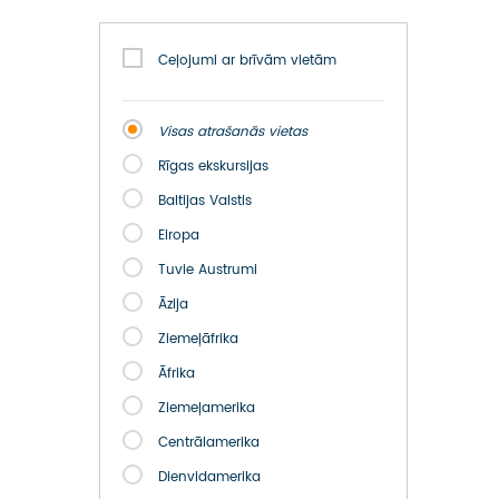
ATSAUKSMES PAR CEĻOJUMU
VĪZU ANKETAS
Ceļojumi ar brīvām vietām
PIEMIŅAS ISTABA
Visas atrašanās vietas
Rīgas ekskursijas
IMPRO PRIVĀTUMA POLITIKA
Baltijas Valstis
Seko mums:
Eiropa
Tuvie Austrumi
Āzija
Ziemeļāfrika
Āfrika
Ziemeļamerika
Centrālamerika
Dienvidamerika