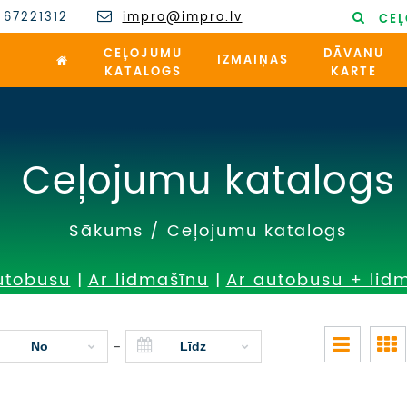
 67221312
impro@impro.lv
CEĻ
CEĻOJUMU
DĀVANU
IZMAIŅAS
KATALOGS
KARTE
Ceļojumu katalogs
Sākums
/
Ceļojumu katalogs
utobusu
|
Ar lidmašīnu
|
Ar autobusu + lid
-