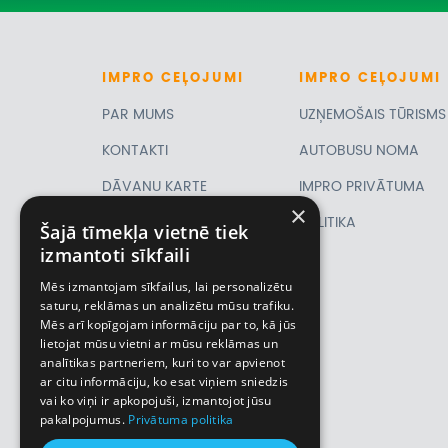
IMPRO
CEĻOJUMI
IMPRO
CEĻOJUMI
PAR MUMS
UZŅEMOŠAIS TŪRISMS
KONTAKTI
AUTOBUSU NOMA
DĀVANU KARTE
IMPRO PRIVĀTUMA
×
PIRMSLĪGUMA
POLITIKA
Šajā tīmekļa vietnē tiek
izmantoti sīkfaili
INFORMĀCIJA, KLIENTA
Mēs izmantojam sīkfailus, lai personalizētu
LĪGUMS,
saturu, reklāmas un analizētu mūsu trafiku.
Mēs arī kopīgojam informāciju par to, kā jūs
CEĻOJUMU
lietojat mūsu vietni ar mūsu reklāmas un
analītikas partneriem, kuri to var apvienot
APDROŠINĀŠANA
ar citu informāciju, ko esat viņiem sniedzis
VĪZU ANKETAS
vai ko viņi ir apkopojuši, izmantojot jūsu
pakalpojumus.
Privātuma politika
Piemiņas istaba