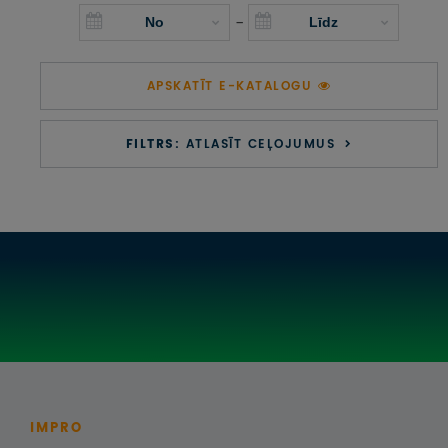
UZŅEMOŠAIS TŪRISMS
-
IMPRO KONKURSI
APSKATĪT E-KATALOGU
PIRMSLĪGUMA INFORMĀCIJA, KLIENTA LĪGUMS,
CEĻOJUMU APDROŠINĀŠANA
FILTRS:
ATLASĪT CEĻOJUMUS
ATSAUKSMES PAR CEĻOJUMU
VĪZU ANKETAS
PIEMIŅAS ISTABA
IMPRO PRIVĀTUMA POLITIKA
Seko mums:
IMPRO