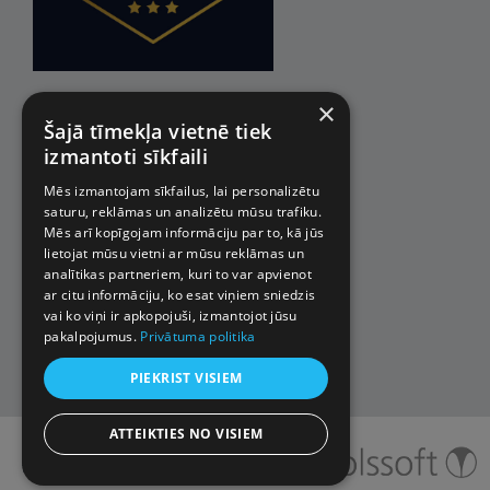
×
Šajā tīmekļa vietnē tiek
izmantoti sīkfaili
Mēs izmantojam sīkfailus, lai personalizētu
saturu, reklāmas un analizētu mūsu trafiku.
Mēs arī kopīgojam informāciju par to, kā jūs
lietojat mūsu vietni ar mūsu reklāmas un
analītikas partneriem, kuri to var apvienot
ar citu informāciju, ko esat viņiem sniedzis
vai ko viņi ir apkopojuši, izmantojot jūsu
pakalpojumus.
Privātuma politika
PIEKRIST VISIEM
ATTEIKTIES NO VISIEM
© 2026 Impro ceļojumi. Visas
tiesības aizsargātas.