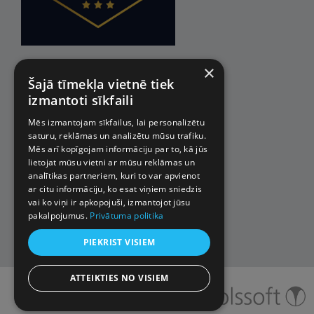
×
Šajā tīmekļa vietnē tiek
izmantoti sīkfaili
Mēs izmantojam sīkfailus, lai personalizētu
saturu, reklāmas un analizētu mūsu trafiku.
Mēs arī kopīgojam informāciju par to, kā jūs
lietojat mūsu vietni ar mūsu reklāmas un
analītikas partneriem, kuri to var apvienot
ar citu informāciju, ko esat viņiem sniedzis
vai ko viņi ir apkopojuši, izmantojot jūsu
pakalpojumus.
Privātuma politika
PIEKRIST VISIEM
ATTEIKTIES NO VISIEM
© 2026 Impro ceļojumi. Visas
tiesības aizsargātas.