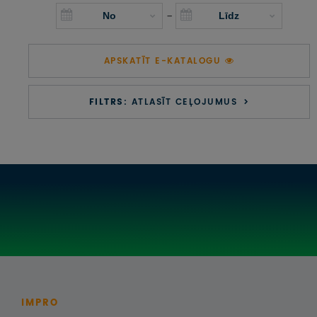
UZŅEMOŠAIS TŪRISMS
-
IMPRO KONKURSI
APSKATĪT E-KATALOGU
PIRMSLĪGUMA INFORMĀCIJA, KLIENTA LĪGUMS,
CEĻOJUMU APDROŠINĀŠANA
FILTRS:
ATLASĪT CEĻOJUMUS
ATSAUKSMES PAR CEĻOJUMU
VĪZU ANKETAS
PIEMIŅAS ISTABA
IMPRO PRIVĀTUMA POLITIKA
Seko mums:
IMPRO