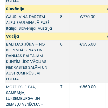
POLIJĀ
Slovēnija
CAURI VĪNA DĀRZIEM
8
€770.00
ALPU SAULAINAJĀ PUSĒ
Itālija, Slovēnija, Austrija
Vācija
BALTIJAS JŪRA – NO
6
€695.00
KOPENHĀGENAS UN
DĀNIJAS BALTAJĀM
KLINTĪM LĪDZ VĀCIJAS
PIEKRASTES SALĀM UN
AUSTRUMPRŪSIJAI
POLIJĀ
MOZELES IELEJA,
7
€860.00
ŠAMPAŅA,
LUKSEMBURGA UN
ZIEMEĻU VENĒCIJA -