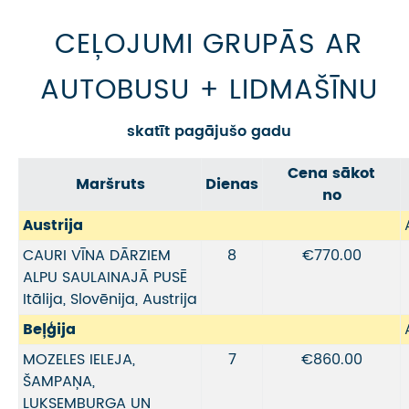
CEĻOJUMI GRUPĀS AR
AUTOBUSU + LIDMAŠĪNU
skatīt pagājušo gadu
Cena sākot
Maršruts
Dienas
no
Austrija
CAURI VĪNA DĀRZIEM
8
€770.00
ALPU SAULAINAJĀ PUSĒ
Itālija, Slovēnija, Austrija
Beļģija
MOZELES IELEJA,
7
€860.00
ŠAMPAŅA,
LUKSEMBURGA UN