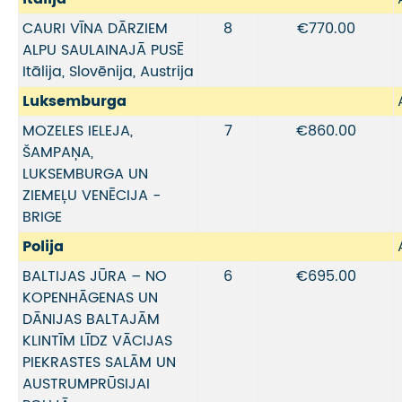
CAURI VĪNA DĀRZIEM
8
€770.00
ALPU SAULAINAJĀ PUSĒ
Itālija, Slovēnija, Austrija
Luksemburga
MOZELES IELEJA,
7
€860.00
ŠAMPAŅA,
LUKSEMBURGA UN
ZIEMEĻU VENĒCIJA -
BRIGE
Polija
BALTIJAS JŪRA – NO
6
€695.00
KOPENHĀGENAS UN
DĀNIJAS BALTAJĀM
KLINTĪM LĪDZ VĀCIJAS
PIEKRASTES SALĀM UN
AUSTRUMPRŪSIJAI