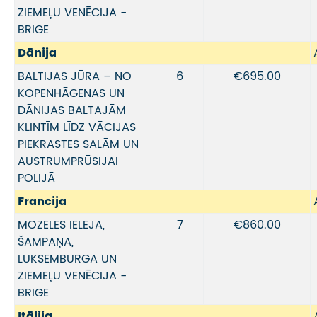
ZIEMEĻU VENĒCIJA -
BRIGE
Dānija
BALTIJAS JŪRA – NO
6
€695.00
KOPENHĀGENAS UN
DĀNIJAS BALTAJĀM
KLINTĪM LĪDZ VĀCIJAS
PIEKRASTES SALĀM UN
AUSTRUMPRŪSIJAI
POLIJĀ
Francija
MOZELES IELEJA,
7
€860.00
ŠAMPAŅA,
LUKSEMBURGA UN
ZIEMEĻU VENĒCIJA -
BRIGE
Itālija