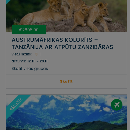
€2895.00
AUSTRUMĀFRIKAS KOLORĪTS –
TANZĀNIJA AR ATPŪTU ZANZIBĀRAS
SALĀ
vietu skaits:
3
datums:
12.11. - 23.11.
Skatīt visas grupas
Skatīt
Aktuāls