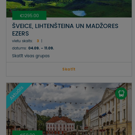
€1295.00
ŠVEICE, LIHTENŠTEINA UN MADŽORES
EZERS
vietu skaits:
3
datums:
04.09. - 11.09.
Skatīt visas grupas
Skatīt
Aktuāls