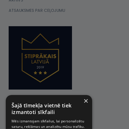
ARHĪVS
ATSAUKSMES PAR CEĻOJUMU
×
Šajā tīmekļa vietnē tiek
izmantoti sīkfaili
Mēs izmantojam sīkfailus, lai personalizētu
saturu, reklāmas un analizētu mūsu trafiku.