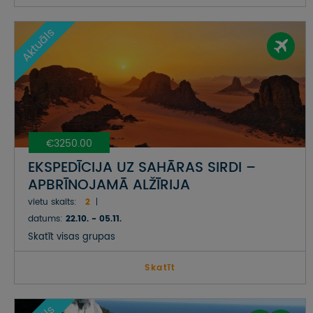
Aktuāls
€3250.00
EKSPEDĪCIJA UZ SAHĀRAS SIRDI –
APBRĪNOJAMĀ ALŽĪRIJA
vietu skaits:
2
datums:
22.10. - 05.11.
Skatīt visas grupas
Skatīt