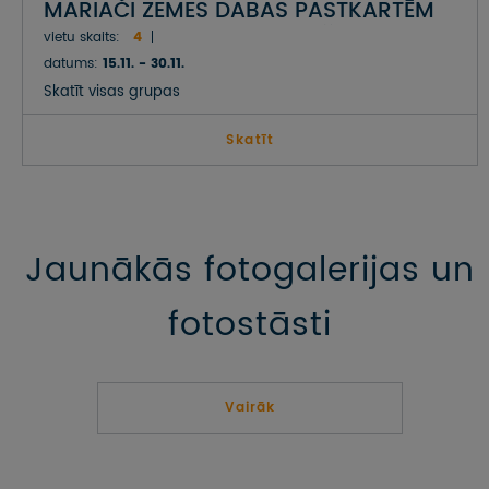
MARIAČI ZEMES DABAS PASTKARTĒM
LĪDZ CENTRĀLAMERIKAS DIŽĀKAJĀM
vietu skaits:
4
CIVILIZĀCIJĀM
datums:
15.11. - 30.11.
Skatīt visas grupas
Skatīt
Jaunākās fotogalerijas un
fotostāsti
Vairāk