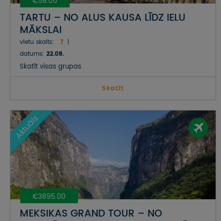
€58.00
TARTU – NO ALUS KAUSA LĪDZ IELU
MĀKSLAI
vietu skaits:
7
datums:
22.08.
Skatīt visas grupas
Skatīt
Aktuāls
€3895.00
MEKSIKAS GRAND TOUR – NO