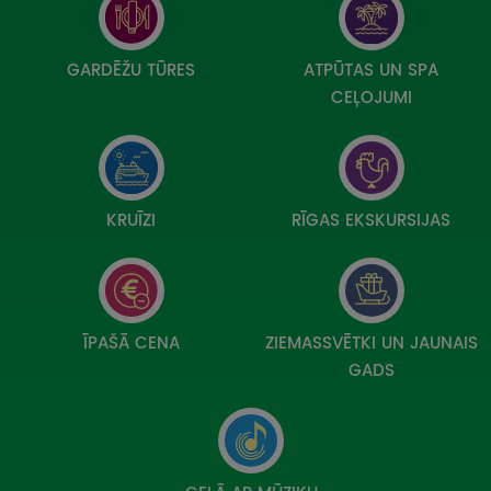
UZŅEMOŠAIS TŪRISMS
IMPRO KONKURSI
GARDĒŽU TŪRES
ATPŪTAS UN SPA
CEĻOJUMI
PIRMSLĪGUMA INFORMĀCIJA, KLIENTA LĪGUMS,
CEĻOJUMU APDROŠINĀŠANA
ATSAUKSMES PAR CEĻOJUMU
KRUĪZI
RĪGAS EKSKURSIJAS
VĪZU ANKETAS
PIEMIŅAS ISTABA
ĪPAŠĀ CENA
ZIEMASSVĒTKI UN JAUNAIS
IMPRO PRIVĀTUMA POLITIKA
GADS
Seko mums: