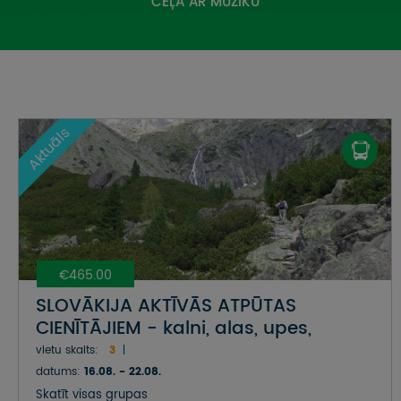
CEĻĀ AR MŪZIKU
Aktuāls
€465.00
SLOVĀKIJA AKTĪVĀS ATPŪTAS
CIENĪTĀJIEM - kalni, alas, upes,
kanjoni
vietu skaits:
3
datums:
16.08. - 22.08.
Skatīt visas grupas