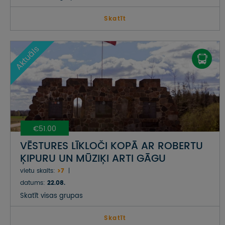
Skatīt
Aktuāls
€51.00
VĒSTURES LĪKLOČI KOPĀ AR ROBERTU
ĶIPURU UN MŪZIĶI ARTI GĀGU
vietu skaits:
>7
datums:
22.08.
Skatīt visas grupas
Skatīt