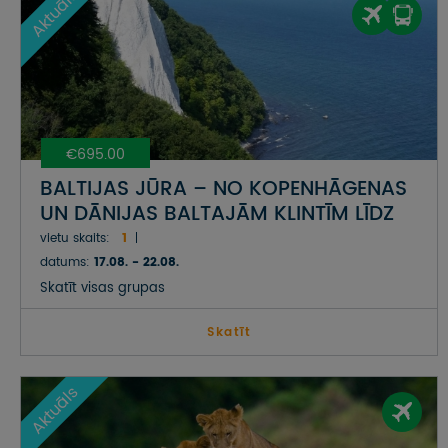
Aktuāls
€695.00
BALTIJAS JŪRA – NO KOPENHĀGENAS
UN DĀNIJAS BALTAJĀM KLINTĪM LĪDZ
VĀCIJAS PIEKRASTES SALĀM UN
vietu skaits:
1
AUSTRUMPRŪSIJAI POLIJĀ
datums:
17.08. - 22.08.
Skatīt visas grupas
Skatīt
Aktuāls