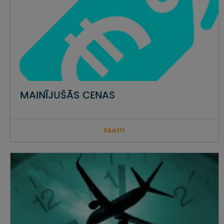
UZŅEMOŠAIS TŪRISMS
IMPRO KONKURSI
PIRMSLĪGUMA INFORMĀCIJA, KLIENTA LĪGUMS,
CEĻOJUMU APDROŠINĀŠANA
ATSAUKSMES PAR CEĻOJUMU
MAINĪJUŠĀS CENAS
VĪZU ANKETAS
Skatīt
PIEMIŅAS ISTABA
IMPRO PRIVĀTUMA POLITIKA
Seko mums: