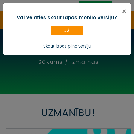
PIESLĒGTIES
CEĻOJUMU MEKLĒTĀJS
×
Vai vēlaties skatīt lapas mobilo versiju?
JĀ
CEĻOJUMU KATALOGS
Izmaiņas
Skatīt lapas pilno versiju
IZMAIŅAS
Sākums
/
Izmaiņas
DĀVANU KARTE
BLOGS
KONTAKTI
PAR MUMS
UZMANĪBU!
AUTOBUSU NOMA