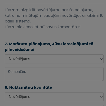
Lūdzam aizpildīt novērtējumu par šo ceļojumu,
katru no minētajām sadaļām novērtējot ar atzīmi 10
baļļu sistēmā.
Lūdzu pievienojiet arī savus komentārus!
7. Maršruta plānojums, Jūsu ierosinājumi tā
pilnveidošanai
8. Naktsmītņu kvalitāte