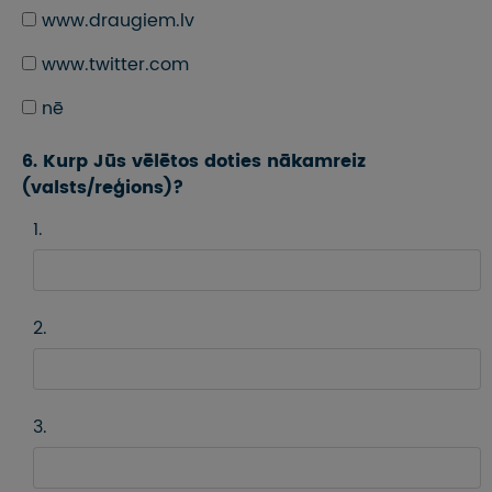
www.draugiem.lv
www.twitter.com
nē
6. Kurp Jūs vēlētos doties nākamreiz
(valsts/reģions)?
1.
2.
3.