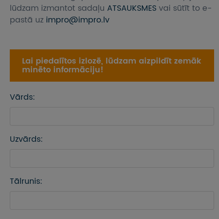
lūdzam izmantot sadaļu
ATSAUKSMES
vai sūtīt to e-
pastā uz
impro@impro.lv
Lai piedalītos izlozē, lūdzam aizpildīt zemāk
minēto informāciju!
Vārds:
Uzvārds:
Tālrunis: