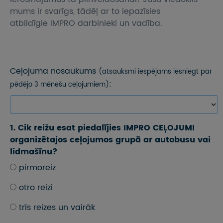
UZŅEMOŠAIS TŪRISMS
mums ir svarīgs, tādēļ ar to iepazīsies
atbildīgie IMPRO darbinieki un vadība.
IMPRO KONKURSI
PIRMSLĪGUMA INFORMĀCIJA, KLIENTA LĪGUMS,
CEĻOJUMU APDROŠINĀŠANA
Ceļojuma nosaukums
(atsauksmi iespējams iesniegt par
:
pēdējo 3 mēnešu ceļojumiem)
ATSAUKSMES PAR CEĻOJUMU
VĪZU ANKETAS
1. Cik reižu esat piedalījies IMPRO CEĻOJUMI
PIEMIŅAS ISTABA
organizētajos ceļojumos grupā ar autobusu vai
lidmašīnu?
IMPRO PRIVĀTUMA POLITIKA
pirmoreiz
otro reizi
Seko mums:
trīs reizes un vairāk