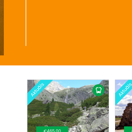
Aktuāls
Aktuāl
€465.00