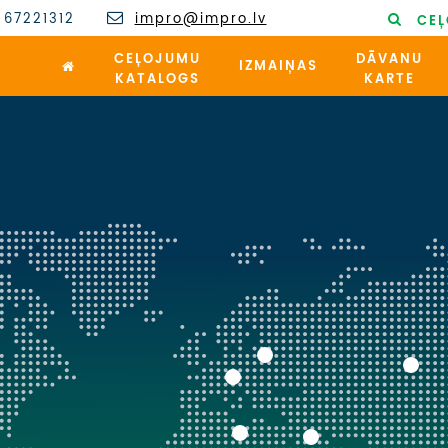
 67221312
impro@impro.lv
CEĻ
CEĻOJUMU
DĀVANU
IZMAIŅAS
KATALOGS
KARTE