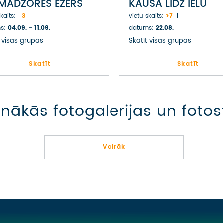
MADŽORES EZERS
KAUSA LĪDZ IELU
MĀKSLAI
kaits:
3
vietu skaits:
>7
s:
04.09. - 11.09.
datums:
22.08.
t visas grupas
Skatīt visas grupas
Skatīt
Skatīt
nākās fotogalerijas un fotos
Vairāk