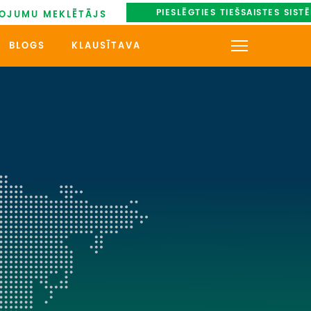
PIESLĒGTIES TIEŠSAISTES SIST
OJUMU MEKLĒTĀJS
BLOGS
KLAUSĪTAVA
KONTAKTI
PAR MUMS
AUTOBUSU NOMA
UZŅEMOŠAIS TŪRISMS
IMPRO KONKURSI
PIRMSLĪGUMA INFORMĀCIJA,
KLIENTA LĪGUMS,
CEĻOJUMU APDROŠINĀŠANA