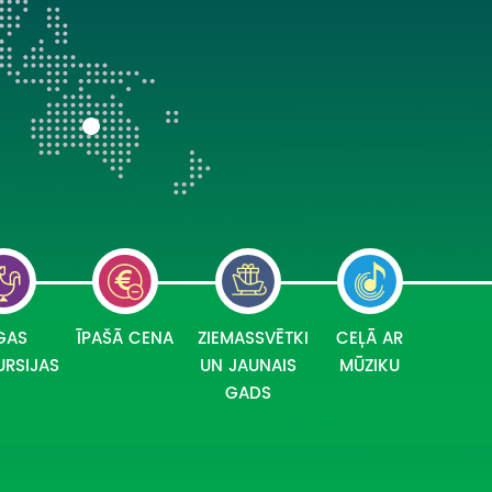
ATSAUKSMES PAR CEĻOJUMU
VĪZU ANKETAS
PIEMIŅAS ISTABA
IMPRO PRIVĀTUMA POLITIKA
Seko mums:
GAS
ĪPAŠĀ CENA
ZIEMASSVĒTKI
CEĻĀ AR
URSIJAS
UN JAUNAIS
MŪZIKU
GADS