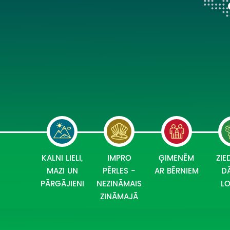
KALNI LIELI,
IMPRO
ĢIMENĒM
ZIE
MAZI UN
PĒRLES -
AR BĒRNIEM
D
PĀRGĀJIENI
NEZINĀMAIS
L
ZINĀMAJĀ