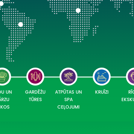
DU UN
GARDĒŽU
ATPŪTAS UN
KRUĪZI
RĪ
ĀRZU
TŪRES
SPA
EKSK
OKOS
CEĻOJUMI