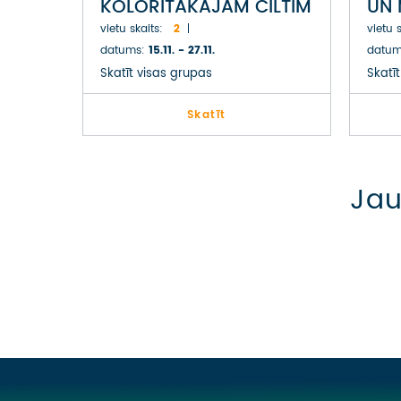
KOLORĪTĀKAJĀM CILTĪM
UN 
LĪDZ LIELĀS RIFTA
vietu skaits:
2
vietu s
IELEJAS
datums:
15.11. - 27.11.
datum
GLEZNAINĀKAJĀM
Skatīt visas grupas
Skatī
AINAVĀM – EKSOTISKĀ
ETIOPIJA
Skatīt
Jau