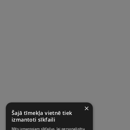
×
Šajā tīmekļa vietnē tiek
izmantoti sīkfaili
Mēs izmantojam sīkfailus, lai personalizētu