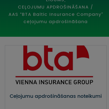
UZŅEMOŠAIS TŪRISMS
CEĻOJUMU APDROŠINĀŠANA
/
AAS “BTA Baltic Insurance Company”
IMPRO KONKURSI
ceļojumu apdrošināšana
PIRMSLĪGUMA INFORMĀCIJA, KLIENTA LĪGUMS,
CEĻOJUMU APDROŠINĀŠANA
ATSAUKSMES PAR CEĻOJUMU
VĪZU ANKETAS
PIEMIŅAS ISTABA
IMPRO PRIVĀTUMA POLITIKA
Seko mums:
Ceļojumu apdrošināšanas noteikumi