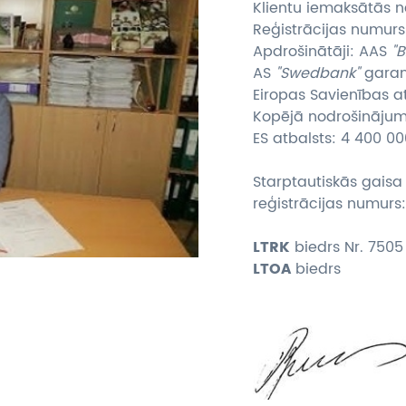
Klientu iemaksātās n
Reģistrācijas numurs
Apdrošinātāji: AAS
"
AS
"Swedbank"
garan
Eiropas Savienības a
Kopējā nodrošināju
ES atbalsts: 4 400 00
Starptautiskās gaisa
reģistrācijas numurs
LTRK
biedrs Nr. 7505
LTOA
biedrs