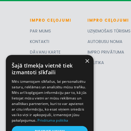
IMPRO
CEĻOJUMI
IMPRO
CEĻOJUMI
PAR MUMS
UZŅEMOŠAIS TŪRISMS
KONTAKTI
AUTOBUSU NOMA
DĀVANU KARTE
IMPRO PRIVĀTUMA
×
PIRMSLĪGUMA
POLITIKA
Šajā tīmekļa vietnē tiek
izmantoti sīkfaili
INFORMĀCIJA, KLIENTA
Mēs izmantojam sīkfailus, lai personalizētu
LĪGUMS,
saturu, reklāmas un analizētu mūsu trafiku.
Mēs arī kopīgojam informāciju par to, kā jūs
CEĻOJUMU
lietojat mūsu vietni ar mūsu reklāmas un
analītikas partneriem, kuri to var apvienot
APDROŠINĀŠANA
ar citu informāciju, ko esat viņiem sniedzis
VĪZU ANKETAS
vai ko viņi ir apkopojuši, izmantojot jūsu
pakalpojumus.
Privātuma politika
Piemiņas istaba