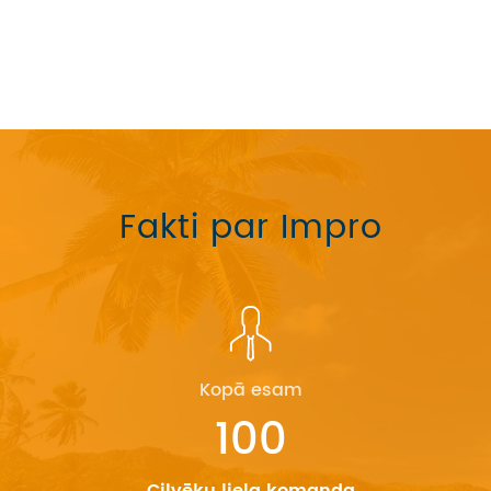
Fakti par Impro
Kopā esam
100