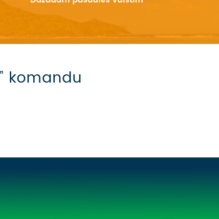
Dažādām pasaules valstīm
mi” komandu