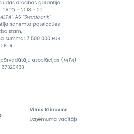
ATSAUKSMES PAR CEĻOJUMU
audas drošības garantija
: TATO - 2018 - 20
BALTA"
, AS
"Swedbank"
VĪZU ANKETAS
tija saņemta pateicoties
tbalstam.
PIEMIŅAS ISTABA
ma summa: 7 500 000 EUR
0 EUR.
IMPRO PRIVĀTUMA POLITIKA
 pārvadātāju asociācijas (
IATA
)
Seko mums:
: 67320433
Vilnis Klinovičs
Uzņēmuma vadītājs