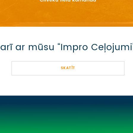
Cilvēku liela komanda
s arī ar mūsu “Impro Ceļoju
SKATĪT