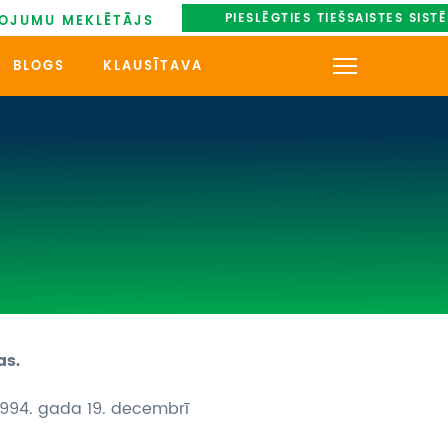
PIESLĒGTIES TIEŠSAISTES SIST
OJUMU MEKLĒTĀJS
BLOGS
KLAUSĪTAVA
KONTAKTI
PAR MUMS
AUTOBUSU NOMA
UZŅEMOŠAIS TŪRISMS
IMPRO KONKURSI
as.
PIRMSLĪGUMA INFORMĀCIJA,
KLIENTA LĪGUMS,
CEĻOJUMU APDROŠINĀŠANA
994. gada 19. decembrī