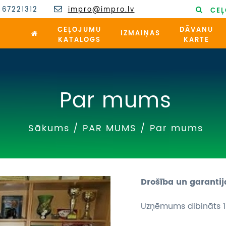
 67221312
impro@impro.lv
CEĻ
CEĻOJUMU
DĀVANU
IZMAIŅAS
KATALOGS
KARTE
Par mums
Sākums
/
PAR MUMS
/
Par mums
Drošība un garantij
Uzņēmums dibināts 1