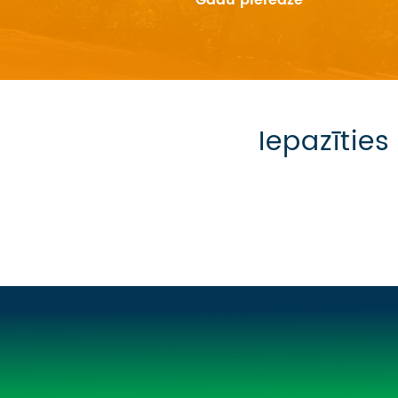
Gadu pieredze
Iepazītie