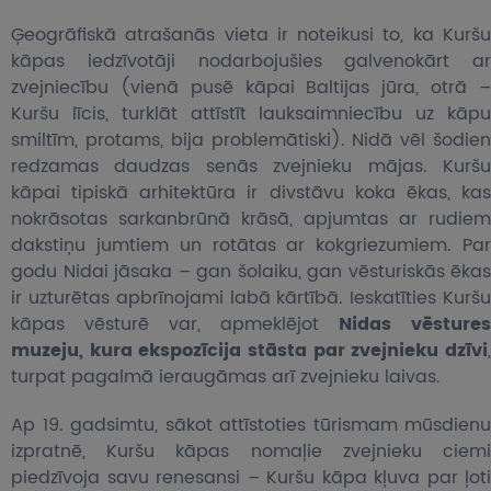
Ģeogrāfiskā atrašanās vieta ir noteikusi to, ka Kuršu
kāpas iedzīvotāji nodarbojušies galvenokārt ar
zvejniecību (vienā pusē kāpai Baltijas jūra, otrā –
Kuršu līcis, turklāt attīstīt lauksaimniecību uz kāpu
smiltīm, protams, bija problemātiski). Nidā vēl šodien
redzamas daudzas senās zvejnieku mājas. Kuršu
kāpai tipiskā arhitektūra ir divstāvu koka ēkas, kas
nokrāsotas sarkanbrūnā krāsā, apjumtas ar rudiem
dakstiņu jumtiem un rotātas ar kokgriezumiem. Par
godu Nidai jāsaka – gan šolaiku, gan vēsturiskās ēkas
ir uzturētas apbrīnojami labā kārtībā. Ieskatīties Kuršu
kāpas vēsturē var, apmeklējot
Nidas vēstures
muzeju, kura ekspozīcija stāsta par zvejnieku dzīvi
,
turpat pagalmā ieraugāmas arī zvejnieku laivas.
Ap 19. gadsimtu, sākot attīstoties tūrismam mūsdienu
izpratnē, Kuršu kāpas nomaļie zvejnieku ciemi
piedzīvoja savu renesansi – Kuršu kāpa kļuva par ļoti