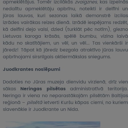
apmeklētājus. Tomēr izcilākās
zvaigznes
, kas izpelnās
nedalītu apmeklētāju apbrīnu, noteikti ir delfīni un
jūras lauvas, kuri sezonas laikā demonstrē izcilas
izrādes vairākas reizes dienā. Izrādē iespējams redzēt,
kā delfīni dejo valsi, dzied (turklāt pēc notīm), glezno
Lietuvas karoga krāsās, spēlē bumbu, vizina laivā
kādu no skatītājiem, un vēl, un vēl... Tas vienkārši ir
jāredz! Tāpat kā jāredz bezgala atraktīvo jūras lauvu
apbrīnojami sirsnīgais aktiermākslas sniegums.
Juodkrantes noslēpumi
Dodoties no Jūras muzeja dienvidu virzienā, drīz vien
sākas
Neringas pilsētas
administratīvā teritorija.
Neringa ir viena no neparastākajām pilsētām Baltijas
reģionā –
pilsētā
ietverti Kuršu kāpas ciemi, no kuriem
slavenākie ir Juodkrante un Nida.