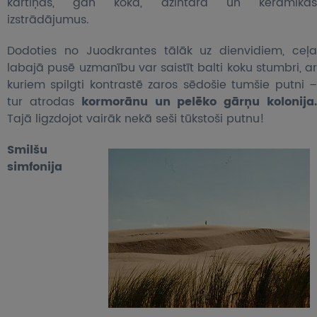
kartiņas, gan koka, dzintara un keramikas
izstrādājumus.
Dodoties no Juodkrantes tālāk uz dienvidiem, ceļa
labajā pusē uzmanību var saistīt balti koku stumbri, ar
kuriem spilgti kontrastē zaros sēdošie tumšie putni –
tur atrodas
kormorānu un
pelēko gārņu kolonija
Tajā ligzdojot vairāk nekā seši tūkstoši putnu!
Smilšu
simfonija