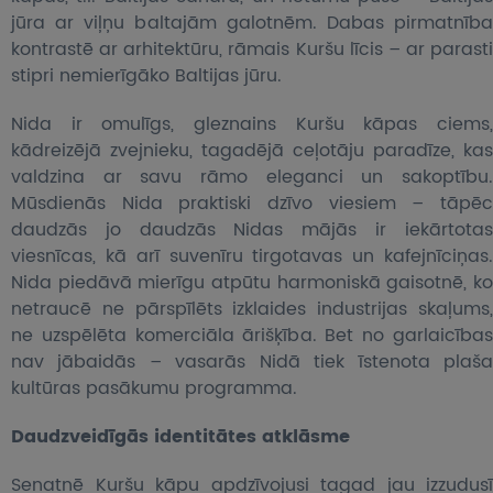
jūra ar viļņu baltajām galotnēm. Dabas pirmatnība
kontrastē ar arhitektūru, rāmais Kuršu līcis – ar parasti
stipri nemierīgāko Baltijas jūru.
Nida ir omulīgs, gleznains Kuršu kāpas ciems,
kādreizējā zvejnieku, tagadējā ceļotāju paradīze, kas
valdzina ar savu rāmo eleganci un sakoptību.
Mūsdienās Nida praktiski dzīvo viesiem – tāpēc
daudzās jo daudzās Nidas mājās ir iekārtotas
viesnīcas, kā arī suvenīru tirgotavas un kafejnīciņas.
Nida piedāvā mierīgu atpūtu harmoniskā gaisotnē, ko
netraucē ne pārspīlēts izklaides industrijas skaļums,
ne uzspēlēta komerciāla ārišķība. Bet no garlaicības
nav jābaidās – vasarās Nidā tiek īstenota plaša
kultūras pasākumu programma.
Daudzveidīgās identitātes atklāsme
Senatnē Kuršu kāpu apdzīvojusi tagad jau izzudusī