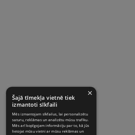
×
Šajā tīmekļa vietnē tiek
izmantoti sīkfaili
Mēs izmantojam sīkfailus, lai personalizētu
saturu, reklāmas un analizētu mūsu trafiku.
Mēs arī kopīgojam informāciju par to, kā jūs
lietojat mūsu vietni ar mūsu reklāmas un