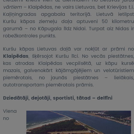
cietzemi krietni vien uz dienvidiem no Lietuvas
jūras
vārtiem
– Klaipēdas, ne vairs Lietuvas, bet Krievijas t.i.
Kaļiņingradas apgabala teritorijā. Lietuvā ietilpst
Kuršu kāpas ziemeļu daļa aptuveni 50 kilometru
garumā – no Kāpugala līdz Nidai. Turpat aiz Nidas ir
robežkontroles punkts.
Kuršu kāpas Lietuvas daļā var nokļūt ar prāmi no
Klaipēdas
, šķērsojot Kuršu līci. No vecās piestātnes,
kas atrodas Klaipēdas vecpilsētā, uz kāpu kursē
mazais, galvenokārt kājāmgājējiem un velotūristiem
piemērotais, no jaunās piestātnes – lielākais,
autotransportam piemērotais prāmis.
Dziedātāji, dejotāji, sportisti, tātad – delfīni
Viena
no