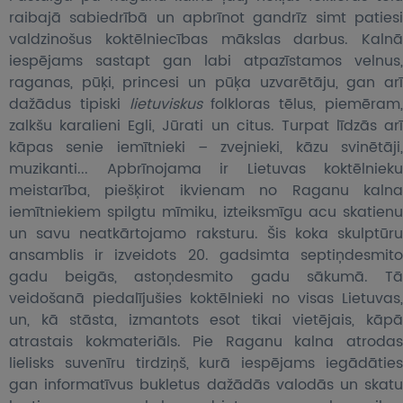
raibajā sabiedrībā un apbrīnot gandrīz simt patiesi
valdzinošus koktēlniecības mākslas darbus. Kalnā
iespējams sastapt gan labi atpazīstamos velnus,
raganas, pūķi, princesi un pūķa uzvarētāju, gan arī
dažādus tipiski
lietuviskus
folkloras tēlus, piemēram
zalkšu karalieni Egli, Jūrati un citus. Turpat līdzās arī
kāpas senie iemītnieki – zvejnieki, kāzu svinētāji,
muzikanti... Apbrīnojama ir Lietuvas koktēlnieku
meistarība, piešķirot ikvienam no Raganu kalna
iemītniekiem spilgtu mīmiku, izteiksmīgu acu skatienu
un savu neatkārtojamo raksturu. Šis koka skulptūru
ansamblis ir izveidots 20. gadsimta septiņdesmito
gadu beigās, astoņdesmito gadu sākumā. Tā
veidošanā piedalījušies koktēlnieki no visas Lietuvas,
un, kā stāsta, izmantots esot tikai vietējais, kāpā
atrastais kokmateriāls. Pie Raganu kalna atrodas
lielisks suvenīru tirdziņš, kurā iespējams iegādāties
gan informatīvus bukletus dažādās valodās un skatu