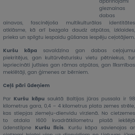
apbrīnojami
gleznainas
dabas
ainavas, fascinējoša multikulturālas identitātes
atklāsme, kā arī bezgala daudz atpūtas, izklaides,
prieka un spilgtu iespaidu gūšanas iespēju ceļotājiem.
Kuršu kāpa
savaldzina gan dabas ceļojum
piekritējus, gan kultūrvēsturisku vietu pētniekus, tur
iepriecināti jutīsies gan rāmas atpūtas, gan līksmības
meklētāji, gan ģimenes ar bērniem.
Ceļš pāri ūdeņiem
Par
Kuršu kāpu
sauktā Baltijas jūras pussala ir 98
kilometrus gara, 0,4 – 4 kilometrus plata zemes strēle,
kas stiepjas ziemeļu-dienvidu virzienā. No cietzemes
to atdala 1600 kvadrātkilometru plašā iekšējā
ūdenstilpne
Kuršu līcis
. Kuršu kāpa savienojas ar