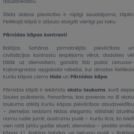
daudzveidību.
Šāda dabas pievilcība ir rūpīgi saudzējama, tāpēc
Pelēkajā kāpā ir atļauts staigāt vienīgi pa taku.
Pārnidas kāpas kontrasti
Baltijas Sahāras pirmatnējās pievilcības un
civilizācijas kontrastu iespējams vērot, dodoties vēl
tālāk uz dienvidiem, gandrīz līdz pašai Lietuvas-
Kaļiņingradas apgabala robežai, kur atrodas lielākais
Kuršu kāpas ciems
Nida
un
Pārnidas kāpa
.
Pārnidas kāpā ir iekārtots
skatu laukums
, kurā sleja
Saules pulkstenis. Panorāma, kas paveras no šī skatu
laukuma atklāj Kuršu kāpas pievilcības daudzveidību
– ziemeļos redzami Nidas eleganto, stilistiski izturēto
namu rudie jumti, austrumu pusē – Kuršu līcis, ko bieži
vien rotā jahtu gaišie silueti, dienvidos – plašās smilšu
kāpas, t.i. Baltijas Sahāra, un rietumu pusē – Baltijas