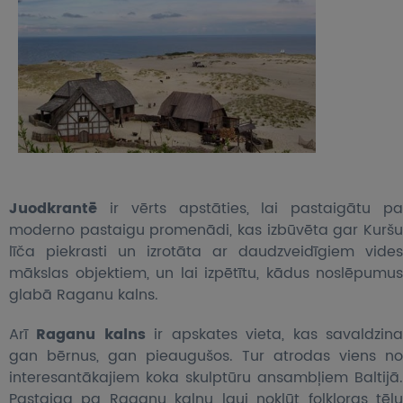
Juodkrantē
ir vērts apstāties, lai pastaigātu pa
moderno pastaigu promenādi, kas izbūvēta gar Kuršu
līča piekrasti un izrotāta ar daudzveidīgiem vides
mākslas objektiem, un lai izpētītu, kādus noslēpumus
glabā Raganu kalns.
Arī
Raganu kalns
ir apskates vieta, kas savaldzin
gan bērnus, gan pieaugušos. Tur atrodas viens no
interesantākajiem koka skulptūru ansambļiem Baltijā.
Pastaiga pa Raganu kalnu ļauj nokļūt folkloras tēlu