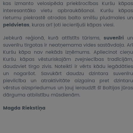
kas izmanto velosipēda priekšrocības Kuršu kāpas
interesantāko vietu apbraukāšanai. Kuršu kāpas
rietumu piekrastē atrodas balto smilšu pludmales un
peldvietas
, kuras arī ļoti iecienījuši kāpas viesi.
Jebkurā reģionā, kurā attīstīts tūrisms,
suvenīri
u
suvenīru tirgotas ir neatņemama vides sastāvdaļa. Arī
Kuršu kāpa nav nekāds izņēmums. Apliecinot cieņu
Kuršu kāpas vēsturiskajām zvejniecības tradīcijām,
daudzviet tirgo zivis. Noteikti ir vērts kādu iegādāties
un nogaršot. Savukārt daudzu dzintara suvenīru
pievilcība un atraktivitāte aizgaina pret dzintaru
vērstus aizspriedumus un ļauj ieraudzīt šī Baltijas jūras
dārguma atbilstību mūsdienām.
Magda Riekstiņa