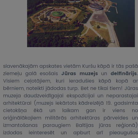
slavenākajām apskates vietām Kuršu kāpā ir tās pašā
ziemeļu galā esošais
Jūras muzejs
un
delfinārijs
Visiem ceļotājiem, kuri ieradušies kāpā kopā ar
bērniem, noteikti jādodas turp. Bet ne tikai tiem! Jūras
muzeja daudzveidīgajai ekspozīcijai un neparastajai
arhitektūrai (muzejs iekārtots kādreizējā 19. gadsimta
cietokšņa ēkā un laikam gan ir viens no
oriģinālākajiem militārās arhitektūras pārveides un
izmantošanas paraugiem Baltijas jūras reģionā)
izdodas ieinteresēt un apburt arī pieaugušos