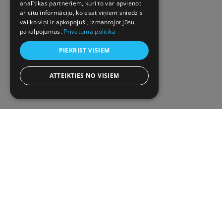
analītikas partneriem, kuri to var apvienot
ar citu informāciju, ko esat viņiem sniedzis
vai ko viņi ir apkopojuši, izmantojot jūsu
pakalpojumus.
Privātuma politika
PIEKRIST VISIEM
ATTEIKTIES NO VISIEM