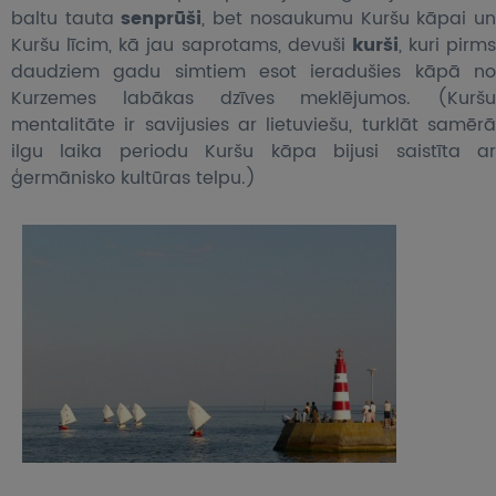
baltu tauta
senprūši
, bet nosaukumu Kuršu kāpai u
Kuršu līcim, kā jau saprotams, devuši
kurši
, kuri pirms
daudziem gadu simtiem esot ieradušies kāpā no
Kurzemes labākas dzīves meklējumos. (Kuršu
mentalitāte ir savijusies ar lietuviešu, turklāt samērā
ilgu laika periodu Kuršu kāpa bijusi saistīta ar
ģermānisko kultūras telpu.)