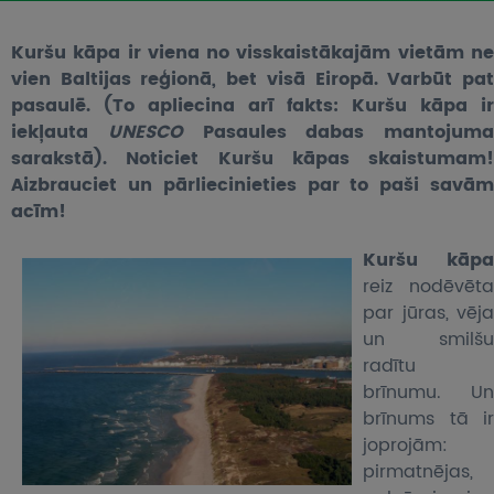
UZŅEMOŠAIS TŪRISMS
Kuršu kāpa ir viena no visskaistākajām vietām ne
IMPRO KONKURSI
vien Baltijas reģionā, bet visā Eiropā. Varbūt pat
pasaulē. (To apliecina arī fakts: Kuršu kāpa ir
PIRMSLĪGUMA INFORMĀCIJA, KLIENTA LĪGUMS,
iekļauta
UNESCO
Pasaules dabas mantojuma
CEĻOJUMU APDROŠINĀŠANA
sarakstā). Noticiet Kuršu kāpas skaistumam!
Aizbrauciet un pārliecinieties par to paši savām
ATSAUKSMES PAR CEĻOJUMU
acīm!
VĪZU ANKETAS
Kuršu kāpa
reiz nodēvēta
PIEMIŅAS ISTABA
par jūras, vēja
un smilšu
IMPRO PRIVĀTUMA POLITIKA
radītu
brīnumu. Un
Seko mums:
brīnums tā ir
joprojām:
pirmatnējas,