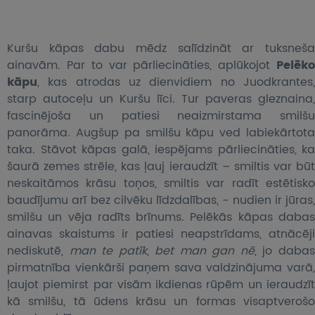
Kuršu kāpas dabu mēdz salīdzināt ar tuksneša
ainavām. Par to var pārliecināties, aplūkojot
Pelēko
kāpu
, kas atrodas uz dienvidiem no Juodkrantes,
starp autoceļu un Kuršu līci. Tur paveras gleznaina,
fascinējoša un patiesi neaizmirstama smilšu
panorāma. Augšup pa smilšu kāpu ved labiekārtota
taka. Stāvot kāpas galā, iespējams pārliecināties, ka
šaurā zemes strēle, kas ļauj ieraudzīt – smiltis var būt
neskaitāmos krāsu toņos, smiltis var radīt estētisko
baudījumu arī bez cilvēku līdzdalības, - nudien ir jūras,
smilšu un vēja radīts brīnums. Pelēkās kāpas dabas
ainavas skaistums ir patiesi neapstrīdams, atnācēji
nediskutē,
man te patīk
,
bet man gan nē
, jo daba
pirmatnība vienkārši paņem sava valdzinājuma varā,
ļaujot piemirst par visām ikdienas rūpēm un ieraudzīt
kā smilšu, tā ūdens krāsu un formas visaptverošo