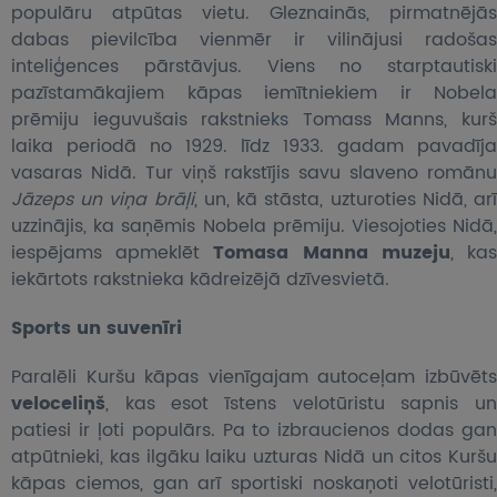
populāru atpūtas vietu. Gleznainās, pirmatnējās
dabas pievilcība vienmēr ir vilinājusi radošas
inteliģences pārstāvjus. Viens no starptautiski
pazīstamākajiem kāpas iemītniekiem ir Nobela
prēmiju ieguvušais rakstnieks Tomass Manns, kurš
laika periodā no 1929. līdz 1933. gadam pavadīja
vasaras Nidā. Tur viņš rakstījis savu slaveno romānu
Jāzeps un viņa brāļi
, un, kā stāsta, uzturoties Nidā, ar
uzzinājis, ka saņēmis Nobela prēmiju. Viesojoties Nidā,
iespējams apmeklēt
Tomasa Manna muzeju
, ka
iekārtots rakstnieka kādreizējā dzīvesvietā.
Sports un suvenīri
Paralēli Kuršu kāpas vienīgajam autoceļam izbūvēts
veloceliņš
, kas esot īstens velotūristu sapnis un
patiesi ir ļoti populārs. Pa to izbraucienos dodas gan
atpūtnieki, kas ilgāku laiku uzturas Nidā un citos Kuršu
kāpas ciemos, gan arī sportiski noskaņoti velotūristi,