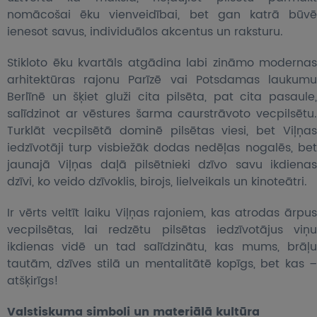
nomācošai ēku vienveidībai, bet gan katrā būvē
ienesot savus, individuālos akcentus un raksturu.
Stikloto ēku kvartāls atgādina labi zināmo modernas
arhitektūras rajonu Parīzē vai Potsdamas laukumu
Berlīnē un šķiet gluži cita pilsēta, pat cita pasaule,
salīdzinot ar vēstures šarma caurstrāvoto vecpilsētu.
Turklāt vecpilsētā dominē pilsētas viesi, bet Viļņas
iedzīvotāji turp visbiežāk dodas nedēļas nogalēs, bet
jaunajā Viļņas daļā pilsētnieki dzīvo savu ikdienas
dzīvi, ko veido dzīvoklis, birojs, lielveikals un kinoteātri.
Ir vērts veltīt laiku Viļņas rajoniem, kas atrodas ārpus
vecpilsētas, lai redzētu pilsētas iedzīvotājus viņu
ikdienas vidē un tad salīdzinātu, kas mums, brāļu
tautām, dzīves stilā un mentalitātē kopīgs, bet kas –
atšķirīgs!
Valstiskuma simboli un materiālā kultūra