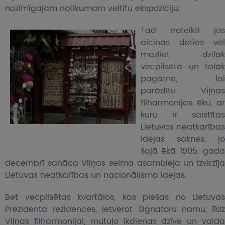
nozīmīgajam notikumam veltītu ekspozīciju.
Tad noteikti jūs
aicinās doties vēl
mazliet dziļāk
vecpilsētā un tālāk
pagātnē, lai
parādītu Viļņas
filharmonijas ēku, ar
kuru ir saistītas
Lietuvas neatkarības
idejas saknes, jo
šajā ēkā 1905. gada
decembrī sanāca Viļņas seima asambleja un izvirzīja
Lietuvas neatkarības un nacionālisma idejas.
Bet vecpilsētas kvartālos, kas plešas no Lietuvas
Prezidenta rezidences, ietverot Signatoru namu, līdz
Viļņas filharmonijai, mutuļo ikdienas dzīve un valda