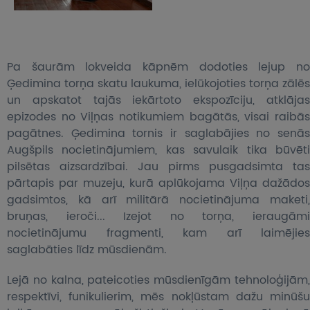
Pa šaurām lokveida kāpnēm dodoties lejup no
Ģedimina torņa skatu laukuma, ielūkojoties torņa zālēs
un apskatot tajās iekārtoto ekspozīciju, atklājas
epizodes no Viļņas notikumiem bagātās, visai raibās
pagātnes. Ģedimina tornis ir saglabājies no senās
Augšpils nocietinājumiem, kas savulaik tika būvēti
pilsētas aizsardzībai. Jau pirms pusgadsimta tas
pārtapis par muzeju, kurā aplūkojama Viļņa dažādos
gadsimtos, kā arī militārā nocietinājuma maketi,
bruņas, ieroči... Izejot no torņa, ieraugāmi
nocietinājumu fragmenti, kam arī laimējies
saglabāties līdz mūsdienām.
Lejā no kalna, pateicoties mūsdienīgām tehnoloģijām,
respektīvi, funikulierim, mēs nokļūstam dažu minūšu