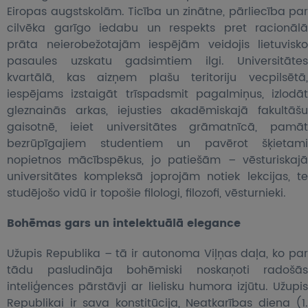
Eiropas augstskolām. Ticība un zinātne, pārliecība par
cilvēka garīgo iedabu un respekts pret racionālā
prāta neierobežotajām iespējām veidojis lietuvisko
pasaules uzskatu gadsimtiem ilgi. Universitātes
kvartālā, kas aizņem plašu teritoriju vecpilsētā,
iespējams izstaigāt trīspadsmit pagalmiņus, izlodāt
gleznainās arkas, iejusties akadēmiskajā fakultāšu
gaisotnē, ieiet universitātes grāmatnīcā, pamāt
bezrūpīgajiem studentiem un pavērot šķietami
nopietnos mācībspēkus, jo patiešām – vēsturiskajā
universitātes kompleksā joprojām notiek lekcijas, te
studējošo vidū ir
topošie filologi, filozofi, vēsturnieki.
Bohēmas gars un intelektuālā elegance
Užupis Republika – tā ir autonoma Viļņas daļa, ko par
tādu pasludināja bohēmiski noskaņoti radošās
inteliģences pārstāvji ar lielisku humora izjūtu. Užupis
Republikai ir sava konstitūcija, Neatkarības diena (1.