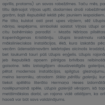
aprīlis, protams) un savas robežzīmes. Taču mēs, pa
tiltu šķērsojot Viļņas upīti, dodamies droši robežzīmei
garām, šajā
Republikā
iekšā pēc jauniem iespaidiem
Pie tilta, kulstot asti pret upes viļņiem, sēž Užupis
nāriņa, iespējams, simboliski saistot Viļņas Užupi ar
citu bohēmisko paradīzi – Mazās Nāriņas pilsētas
Kopenhāgenas Kristiāniju. Užupis krastmalu rotā
mākslinieciskas instalācijas, ēkā, kura izskatās pēc
vecām ūdensdzirnavām iekārtojies aicinošs krodziņš,
bet laukumā tauri pūš Užupis eņģelis. Užupis rajonā
jeb Republikā apņem pilnīgas brīvības reibinošā
gaisotne. Mēs izstaigājam daudzveidīgās galerijas,
pētot modernas instalācijas, spilgtus gleznojumu,
melno keramiku, atrodam
Stikla pērlīšu galeriju
, ku
tiekot spēlēta literāta Hermaņa Heses izdomātā
noslēpumainā spēle,
Užupis galerijā
vērojam, kā to
metālmākslas darbi, un rajona vidē atklājam, ka arī
haosā var būt savs valdzinājums.