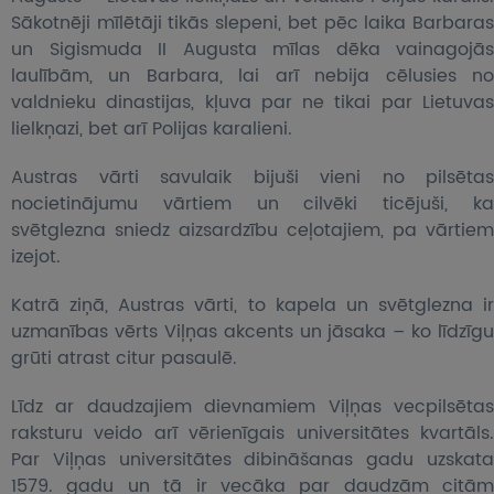
Sākotnēji mīlētāji tikās slepeni, bet pēc laika Barbaras
un Sigismuda II Augusta mīlas dēka vainagojās
laulībām, un Barbara, lai arī nebija cēlusies no
valdnieku dinastijas, kļuva par ne tikai par Lietuvas
lielkņazi, bet arī Polijas karalieni.
Austras vārti savulaik bijuši vieni no pilsētas
nocietinājumu vārtiem un cilvēki ticējuši, ka
svētglezna sniedz aizsardzību ceļotajiem, pa vārtiem
izejot.
Katrā ziņā, Austras vārti, to kapela un svētglezna ir
uzmanības vērts Viļņas akcents un jāsaka – ko līdzīgu
grūti atrast citur pasaulē.
Līdz ar daudzajiem dievnamiem Viļņas vecpilsētas
raksturu veido arī vērienīgais universitātes kvartāls.
Par Viļņas universitātes dibināšanas gadu uzskata
1579. gadu un tā ir vecāka par daudzām citām