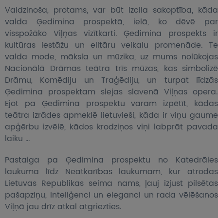
Valdzinoša, protams, var būt izcila sakoptība, kāda
valda Ģedimina prospektā, ielā, ko dēvē par
visspožāko Viļņas vizītkarti. Ģedimina prospekts ir
kultūras iestāžu un elitāru veikalu promenāde. Te
valda mode, māksla un mūzika, uz mums nolūkojas
Nacionālā Drāmas teātra trīs mūzas, kas simbolizē
Drāmu, Komēdiju un Traģēdiju, un turpat līdzās
Ģedimina prospektam slejas slavenā Viļņas opera.
Ejot pa Ģedimina prospektu varam izpētīt, kādas
teātra izrādes apmeklē lietuvieši, kāda ir viņu gaume
apģērbu izvēlē, kādos krodziņos viņi labprāt pavada
laiku …
Pastaiga pa Ģedimina prospektu no Katedrāles
laukuma līdz Neatkarības laukumam, kur atrodas
Lietuvas Republikas seima nams, ļauj izjust pilsētas
pašapziņu, inteliģenci un eleganci un rada vēlēšanos
Viļņā jau drīz atkal atgriezties.