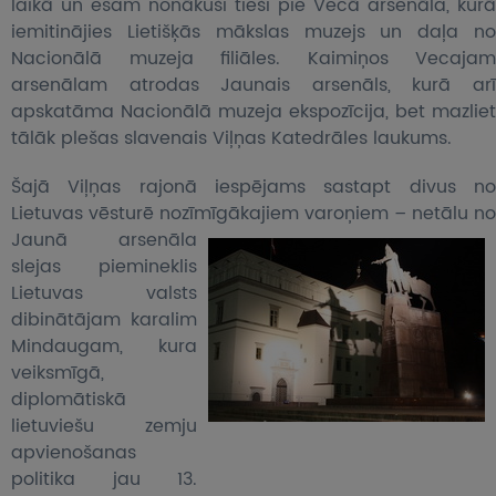
laikā un esam nonākuši tieši pie Vecā arsenāla, kurā
iemitinājies Lietišķās mākslas muzejs un daļa no
Nacionālā muzeja filiāles. Kaimiņos Vecajam
arsenālam atrodas Jaunais arsenāls, kurā arī
apskatāma Nacionālā muzeja ekspozīcija, bet mazliet
tālāk plešas slavenais Viļņas Katedrāles laukums.
Šajā Viļņas rajonā iespējams sastapt divus no
Lietuvas vēsturē nozīmīgākajiem varoņiem – netālu no
Jaunā arsenāla
slejas piemineklis
Lietuvas valsts
dibinātājam karalim
Mindaugam, kura
veiksmīgā,
diplomātiskā
lietuviešu zemju
apvienošanas
politika jau 13.