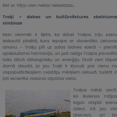
Bet ar Viļņu vien nekas nebeidzas…
Traķi – dabas un kultūrvēstures skaistuma
simbioze
Man vienmēr ir šķitis, ka dzīvei Traķos, triju ezeru
ieskautā pilsētā, kura lepojas ar slavenāko Lietuvas
ainavu – Traķu pili uz salas Galves ezerā – piemīt
apskaužama harmonija, un pat neilgs Traķos pavadīts
laiks dāvā dzīvesprieku un enerģiju. Droši vien tāpat
domā daudzi, ja jau Traķi ir kļuvuši par vienu no
vispopulārākajiem ceļotāju mērķiem Lietuvā, turklāt ir
ļoti iecienīta vasaras atpūtas vieta.
Traķos mēdz sacīt,
ka ikvienas mājas
logos atspīd ezera
ūdeņi. Kā jau visi
izteicieni, arī šis