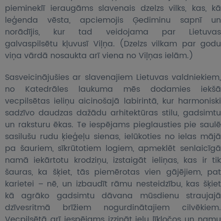
piemineklī ieraugāms slavenais dzelzs vilks, kas, kā
leģenda vēsta, apciemojis Ģediminu sapnī un
norādījis, kur tad veidojama par Lietuvas
galvaspilsētu kļuvusī Viļņa. (Dzelzs vilkam par godu
viņa vārdā nosaukta arī viena no Viļņas ielām.)
Sasveicinājušies ar slavenajiem Lietuvas valdniekiem,
no Katedrāles laukuma mēs dodamies iekšā
vecpilsētas ieliņu aicinošajā labirintā, kur harmoniski
sadzīvo daudzas dažādu arhitektūras stilu, gadsimtu
un raksturu ēkas. Te iespējams pieglausties pie saulē
sasilušu rudu ķieģeļu sienas, ielūkoties no ielas mājā
pa šauriem, sīkrūtotiem logiem, apmeklēt senlaicīgā
namā iekārtotu krodziņu, izstaigāt ieliņas, kas ir tik
šauras, ka šķiet, tās piemērotas vien gājējiem, pat
karietei – nē, un izbaudīt rāmu nesteidzību, kas šķiet
kā agrāko gadsimtu dāvana mūsdienu straujajā
dzīvesritmā brīžiem nogurdinātajiem cilvēkiem.
Vecpilsētā arī iespējams izzināt ielu līkločos un namu