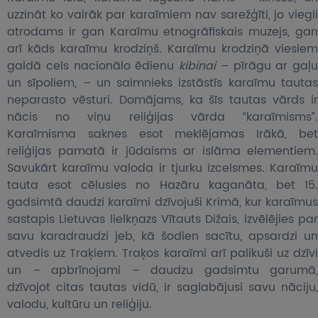
uzzināt ko vairāk par karaīmiem nav sarežģīti, jo viegli
atrodams ir gan Karaīmu etnogrāfiskais muzejs, gan
arī kāds karaīmu krodziņš. Karaīmu krodziņā viesiem
galdā cels nacionālo ēdienu
kibinai
– pīrāgu ar gaļu
un sīpoliem, – un saimnieks izstāstīs karaīmu tautas
neparasto vēsturi. Domājams, ka šīs
tautas vārds i
nācis no viņu reliģijas vārda “karaīmisms”
.
Karaīmisma saknes esot meklējamas Irākā, bet
reliģijas pamatā ir jūdaisms ar islāma elementiem.
Savukārt karaīmu valoda ir tjurku izcelsmes. Karaīmu
tauta esot cēlusies no Hazāru kaganāta, bet 15.
gadsimtā daudzi karaīmi dzīvojuši Krimā, kur karaīmus
sastapis Lietuvas lielkņazs Vītauts Dižais, izvēlējies par
savu karadraudzi jeb, kā šodien sacītu, apsardzi un
atvedis uz Traķiem. Traķos karaīmi arī palikuši uz dzīvi
un – apbrīnojami – daudzu gadsimtu garumā,
dzīvojot citas tautas vidū, ir saglabājusi savu nāciju,
valodu, kultūru un reliģiju.