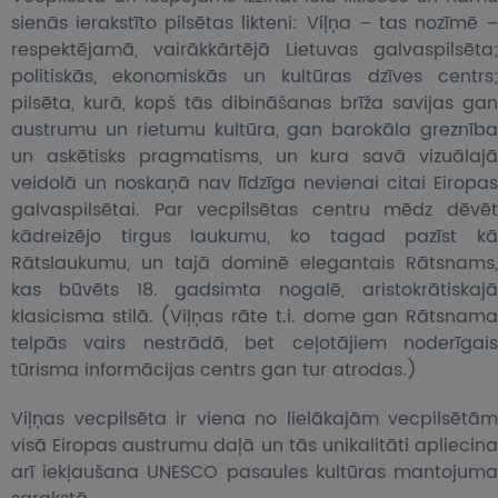
sienās ierakstīto pilsētas likteni: Viļņa – tas nozīmē –
respektējamā, vairākkārtējā Lietuvas galvaspilsēta;
politiskās, ekonomiskās un kultūras dzīves centrs;
pilsēta, kurā, kopš tās dibināšanas brīža savijas gan
austrumu un rietumu kultūra, gan barokāla greznība
un askētisks pragmatisms, un kura savā vizuālajā
veidolā un noskaņā nav līdzīga nevienai citai Eiropas
galvaspilsētai. Par vecpilsētas centru mēdz dēvēt
kādreizējo tirgus laukumu, ko tagad pazīst kā
Rātslaukumu, un tajā dominē elegantais Rātsnams,
kas būvēts 18. gadsimta nogalē, aristokrātiskajā
klasicisma stilā. (Viļņas rāte t.i. dome gan Rātsnama
telpās vairs nestrādā, bet ceļotājiem noderīgais
tūrisma informācijas centrs gan tur atrodas.)
Viļņas vecpilsēta ir viena no lielākajām vecpilsētām
visā Eiropas austrumu daļā un tās unikalitāti apliecina
arī iekļaušana UNESCO pasaules kultūras mantojuma