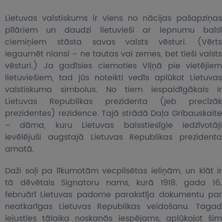
Lietuvas valstiskums ir viens no nācijas pašapziņas
pīlāriem un daudzi lietuvieši ar lepnumu balsī
ciemiņiem stāsta savas valsts vēsturi. (Vērts
iegaumēt niansi – ne tautas vai zemes, bet tieši valsts
vēsturi.) Ja gadīsies ciemoties Viļņā pie vietējiem
lietuviešiem, tad jūs noteikti vedīs aplūkot Lietuvas
valstiskuma simbolus. No tiem iespaidīgākais ir
Lietuvas Republikas prezidenta (jeb precīzāk
prezidentes) rezidence. Tajā strādā Daļa Gribauskaite
– dāma, kuru Lietuvas balsstiesīgie iedzīvotāji
ievēlējuši augstajā Lietuvas Republikas prezidenta
amatā.
Daži soļi pa līkumotām vecpilsētas ieliņām, un klāt ir
tā dēvētais Signatoru nams, kurā
1918. gada 16
februārī Lietuvas padome parakstīja dokumentu par
neatkarīgas Lietuvas Republikas veidošanu. Tagad
iejusties tālaika noskaņās iespējams, aplūkojot šim