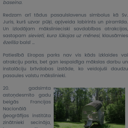
baseina
.
Redzam arī tādus pasaulslavenus simbolus kā Sv.
Juris, kurš uzvar pūķi, apļveida labirints un piramīda.
Un izlodājam mākslinieciski savdabības atrakcijas,
sastopam
sievieti, kura lūkojas uz mēnesi,
klausāmie
ēzelīša
balsī …
Patiesībā Eiropas parks nav vis kāds izklaides vai
atrakciju parks, bet gan iespaidīga mākslas darbu un
instalāciju brīvdabas izstāde, ko veidojuši daudzu
pasaules valstu mākslinieki.
20. gadsimta
astoņdesmito gadu
beigās Francijas
Nacionālā
ģeogrāfijas institūta
zinātnieki secināja,