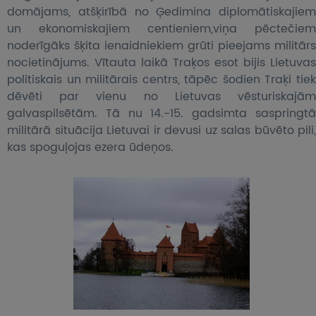
domājams, atšķirībā no Ģedimina diplomātiskajiem
un ekonomiskajiem centieniem,viņa pēctečiem
noderīgāks šķita ienaidniekiem grūti pieejams militārs
nocietinājums. Vītauta laikā Traķos esot bijis Lietuvas
politiskais un militārais centrs, tāpēc šodien Traķi tiek
dēvēti par vienu no Lietuvas vēsturiskajām
galvaspilsētām. Tā nu 14.-15. gadsimta saspringtā
militārā situācija Lietuvai ir devusi uz salas būvēto pili,
kas spoguļojas ezera ūdeņos.