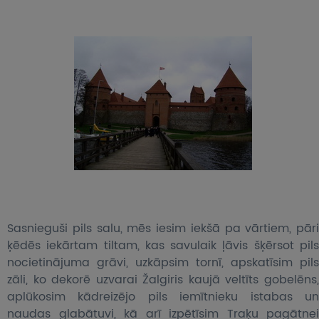
Sasnieguši pils salu, mēs iesim iekšā pa vārtiem, pāri
ķēdēs iekārtam tiltam, kas savulaik ļāvis šķērsot pils
nocietinājuma grāvi, uzkāpsim tornī, apskatīsim pils
zāli, ko dekorē uzvarai Žalgiris kaujā veltīts gobelēns,
aplūkosim kādreizējo pils iemītnieku istabas un
naudas glabātuvi, kā arī izpētīsim Traķu pagātnei