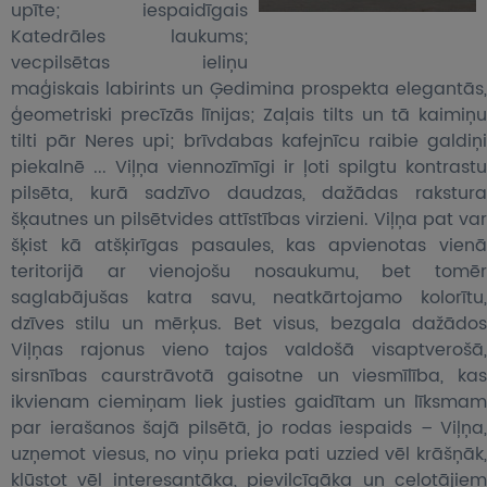
upīte; iespaidīgais
Katedrāles laukums;
vecpilsētas ieliņu
maģiskais labirints un Ģedimina prospekta elegantās,
ģeometriski precīzās līnijas; Zaļais tilts un tā kaimiņu
tilti pār Neres upi; brīvdabas kafejnīcu raibie galdiņi
piekalnē ... Viļņa viennozīmīgi ir ļoti spilgtu kontrastu
pilsēta, kurā sadzīvo daudzas, dažādas rakstura
šķautnes un pilsētvides attīstības virzieni. Viļņa pat var
šķist kā atšķirīgas pasaules, kas apvienotas vienā
teritorijā ar vienojošu nosaukumu, bet tomēr
saglabājušas katra savu, neatkārtojamo kolorītu,
dzīves stilu un mērķus. Bet visus, bezgala dažādos
Viļņas rajonus vieno tajos valdošā visaptverošā,
sirsnības caurstrāvotā gaisotne un viesmīlība, kas
ikvienam ciemiņam liek justies gaidītam un līksmam
par ierašanos šajā pilsētā, jo rodas iespaids – Viļņa,
uzņemot viesus, no viņu prieka pati uzzied vēl krāšņāk,
kļūstot vēl interesantāka, pievilcīgāka un ceļotājiem