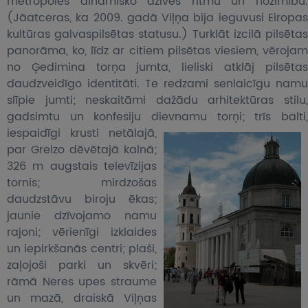
metropoles dinamisko dzīves ritmu un nozīmību.
(Jāatceras, ka 2009. gadā Viļņa bija ieguvusi Eiropas
kultūras galvaspilsētas statusu.) Turklāt izcilā pilsētas
panorāma, ko, līdz ar citiem pilsētas viesiem, vērojam
no Ģedimina torņa jumta, lieliski atklāj pilsētas
daudzveidīgo identitāti. Te redzami senlaicīgu namu
slīpie jumti; neskaitāmi dažādu arhitektūras stilu,
gadsimtu un konfesiju dievnamu torņi; trīs balti,
iespaidīgi krusti
netālajā,
par Greizo dēvētajā kalnā;
326 m augstais televīzijas
tornis; mirdzošas
daudzstāvu biroju ēkas;
jaunie dzīvojamo namu
rajoni; vērienīgi izklaides
un iepirkšanās centri; plaši,
zaļojoši parki un skvēri;
rāmā Neres upes straume
un mazā, draiskā Viļņas