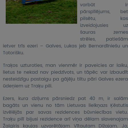
varbūt ir
pārspīlējums, bet
pilsētu, kas
izveidojusies uz
šauras zemes
strēles, patiešām
ietver trīs ezeri – Galves, Lukas jeb Bernardīniešu un
Totorišku.
Traķos uzturoties, man vienmēr ir paveicies ar laiku,
lietus te nekad nav piedzīvots, un tāpēc var izbaudīt
nesteidzīgu pastaigu pa gājēju tiltu pāri Galves ezera
ūdeņiem uz Traķu pili.
Ezers, kura dziļums pārsniedz pat 40 m, ir salām
bagāts un vienu no tām Lietuvas lielkņazs Ķēstutis
izvēlējās par savas rezidences būvniecības vietu.
Traķu pilī bijusi rezidence arī viņa dēlam slavenajam
Žalgiris kaujas uzvarētājam Vītautam Dižajam. Jo,