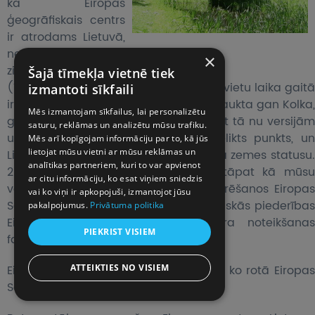
ka Eiropas
ģeogrāfiskais centrs
ir atrodams Lietuvā,
nedaudz uz
×
ziemeļiem no Viļņas.
Šajā tīmekļa vietnē tiek
(Versiju par Eiropas centra atrašanās vietu laika gaitā
izmantoti sīkfaili
ir bijis daudz, par tā atrašanās vietu saukta gan Kolka,
Mēs izmantojam sīkfailus, lai personalizētu
gan vieta Suvalku tuvumā Polijā…). Bet tā nu versijām
saturu, reklāmas un analizētu mūsu trafiku.
un minējumiem 1989. gadā tika pielikts punkts, un
Mēs arī kopīgojam informāciju par to, kā jūs
lietojat mūsu vietni ar mūsu reklāmas un
Lietuva ieguva oficiālas Eiropas centra zemes statusu.
analītikas partneriem, kuri to var apvienot
20. gadsimta beigās, kad Lietuva, tāpat kā mūsu
ar citu informāciju, ko esat viņiem sniedzis
valsts, par savu mērķi uzskatīja integrēšanos Eiropas
vai ko viņi ir apkopojuši, izmantojot jūsu
Savienībā un savas mentālās un politiskās piederības
pakalpojumus.
Privātuma politika
Eiropai atjaunošanu, Eiropas centra noteikšanas
PIEKRIST VISIEM
faktam tika pievērsta ļoti liela nozīme.
Eiropas centrā tika novietota kolonna, ko rotā Eiropas
ATTEIKTIES NO VISIEM
Savienību simbolizējošas zvaigznes.