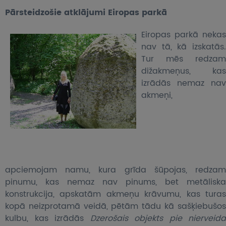
Pārsteidzošie atklājumi Eiropas parkā
Eiropas parkā nekas
nav tā, kā izskatās.
Tur mēs redzam
dižakmeņus, kas
izrādās nemaz nav
akmeņi,
apciemojam namu, kura grīda šūpojas, redzam
pinumu, kas nemaz nav pinums, bet metāliska
konstrukcija, apskatām akmeņu krāvumu, kas turas
kopā neizprotamā veidā, pētām tādu kā sašķiebušos
kulbu, kas izrādās
Dzerošais objekts pie nierveida