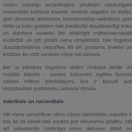
visām ceļotāju iecienītajām pilsētām raksturīgais
materiālās kultūras triumfs: smaržo cepelīni un kafija,
gan dizainiski iekārtotos, izsmalcinātos veikaliņos, gan
ielās uz koka galdiem tiek piedāvāti daudzveidīgi koka
un dzintara suvenīri ļoti atšķirīgā mākslinieciskajā
kvalitātē un ļoti plašā cenu amplitūdā, tiek tirgotas
daudzkrāsainas cepurītes, kā arī, protams, krekliņi un
krūzītes, ko rotā uzraksts Viļņa vai Lietuva.
Bet uz pārtikas tirgotavu letēm rindojas lielāki un
mazāki
šakotis
– zaraini, žuburaini, eglītes forma
saldas mīklas izstrādājumi, kas ir kļuvuši par
starptautiski pazīstamu Lietuvas zīmolu.
Sakrālais un racionālais
Vēl viens uzmanības vērts Viļņas identitātes aspekts ir
tas, ka tā nereti tiek saukta par dievnamu pilsētu. Vēl
arī mūsdienās nozīmīga loma Lietuvas dzīvē un