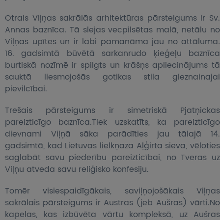
Otrais Viļņas sakrālās arhitektūras pārsteigums ir Sv.
Annas baznīca
.
Tā slejas vecpilsētas malā, netālu n
Viļņas upītes un ir labi pamanāma jau no attāluma
.
16. gadsimtā būvētā sarkanrudo ķieģeļu baznīca
burtiskā nozīmē ir spilgts un krāšņs apliecinājums tā
sauktā liesmojošās gotikas stila gleznainajai
pievilcībai.
Trešais pārsteigums ir simetriskā Pjatņickas
pareizticīgo baznīca.Tiek uzskatīts, ka pareizticīgo
dievnami Viļņā sāka parādīties jau tālajā 14.
gadsimtā, kad
Lietuvas lielkņaza Aļģirta sieva, vēlotie
saglabāt savu piederību pareizticībai, no Tveras uz
Viļņu atveda savu reliģisko konfesiju.
Tomēr visiespaidīgākais, saviļņojošākais Viļņas
sakrālais pārsteigums ir Austras (jeb Aušras) vārti.No
kapelas, kas izbūvēta vārtu kompleksā, uz Aušras