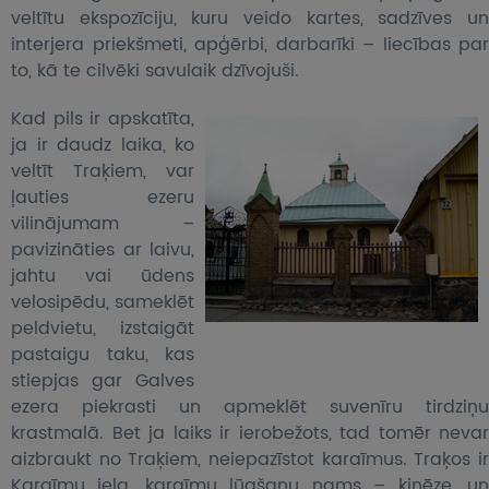
veltītu ekspozīciju, kuru veido kartes, sadzīves un
interjera priekšmeti, apģērbi, darbarīki – liecības par
to, kā te cilvēki savulaik dzīvojuši.
Kad pils ir apskatīta,
ja ir daudz laika, ko
veltīt Traķiem, var
ļauties ezeru
vilinājumam –
pavizināties ar laivu,
jahtu vai ūdens
velosipēdu, sameklēt
peldvietu, izstaigāt
pastaigu taku, kas
stiepjas gar Galves
ezera piekrasti un apmeklēt suvenīru tirdziņu
krastmalā. Bet ja laiks ir ierobežots, tad tomēr nevar
aizbraukt no Traķiem, neiepazīstot karaīmus. Traķos ir
Karaīmu iela, karaīmu lūgšanu nams – kinēze, un