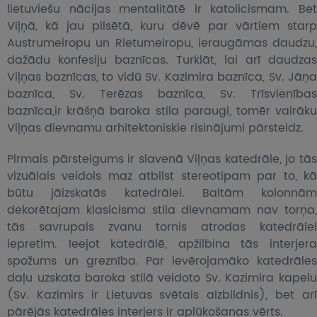
lietuviešu nācijas mentalitātē ir katolicismam. Bet
Viļņā, kā jau pilsētā, kuru dēvē par vārtiem starp
Austrumeiropu un Rietumeiropu, ieraugāmas daudzu,
dažādu konfesiju baznīcas. Turklāt, lai arī daudzas
Viļņas baznīcas, to vidū Sv. Kazimira baznīca, Sv. Jāņa
baznīca, Sv. Terēzas baznīca, Sv. Trīsvienības
baznīca,ir krāšņā baroka stila paraugi
,
tomēr vairāk
Viļņas dievnamu arhitektoniskie risinājumi pārsteidz.
Pirmais pārsteigums ir slavenā Viļņas katedrāle, jo tās
vizuālais veidols maz atbilst stereotipam par to, kā
būtu jāizskatās katedrālei. Baltām kolonnām
dekorētajam klasicisma stila dievnamam nav torņa,
tās savrupais zvanu tornis atrodas katedrālei
iepretim. Ieejot katedrālē, apžilbina tās interjera
spožums un greznība. Par ievērojamāko katedrāles
daļu uzskata baroka stilā veidoto Sv. Kazimira kapelu
(Sv. Kazimirs ir Lietuvas svētais aizbildnis), bet arī
pārējās katedrāles interjers ir aplūkošanas vērts.