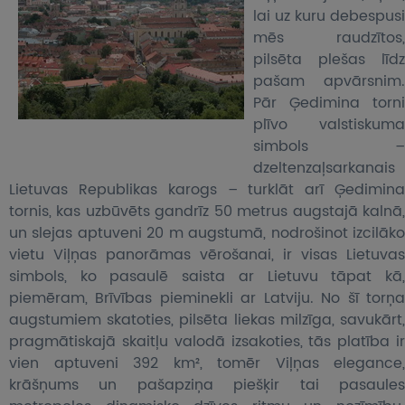
lai uz kuru debespusi
mēs raudzītos,
pilsēta plešas līdz
pašam apvārsnim.
Pār Ģedimina torni
plīvo valstiskuma
simbols –
dzeltenzaļsarkanais
Lietuvas Republikas karogs – turklāt arī Ģedimina
tornis, kas uzbūvēts gandrīz 50 metrus augstajā kalnā,
un slejas aptuveni 20 m augstumā, nodrošinot izcilāko
vietu Viļņas panorāmas vērošanai, ir visas Lietuvas
simbols, ko pasaulē saista ar Lietuvu tāpat kā,
piemēram, Brīvības pieminekli ar Latviju. No šī torņa
augstumiem skatoties, pilsēta liekas milzīga, savukārt,
pragmātiskajā skaitļu valodā izsakoties, tās platība ir
vien aptuveni 392 km², tomēr Viļņas elegance,
krāšņums un pašapziņa piešķir tai pasaules