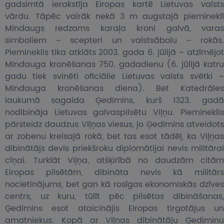
gadsimtā ierakstīja Eiropas kartē Lietuvas valsts
vārdu. Tāpēc vairāk nekā 3 m augstajā piemineklī
Mindaugs redzams karaļa kroni galvā, varas
simboliem – scepteri un valstsābolu – rokās.
Piemineklis tika atklāts 2003. gada 6. jūlijā – atzīmējot
Mindauga kronēšanas 750. gadadienu (6. jūlijā katru
gadu tiek svinēti oficiālie Lietuvas valsts svētki –
Mindauga kronēšanas diena). Bet Katedrāles
laukumā sagaida Ģedimins, kurš 1323. gadā
nodibināja Lietuvas galvaspilsētu Viļņu. Piemineklis
pārsteidz daudzus Viļņas viesus, jo Ģedimins atveidots
ar zobenu kreisajā rokā, bet tas esot tādēļ, ka Viļņas
dibinātājs devis priekšroku diplomātijai nevis militārai
cīņai. Turklāt Viļņa, atšķirībā no daudzām citām
Eiropas pilsētām, dibināta nevis kā militārs
nocietinājums, bet gan kā rosīgas ekonomiskās dzīves
centrs, uz kuru, tūlīt pēc pilsētas dibināšanas,
Ģedimins esot ataicinājis Eiropas tirgotājus un
amatniekus. Kopā ar Viļņas dibinātāju Ģediminu