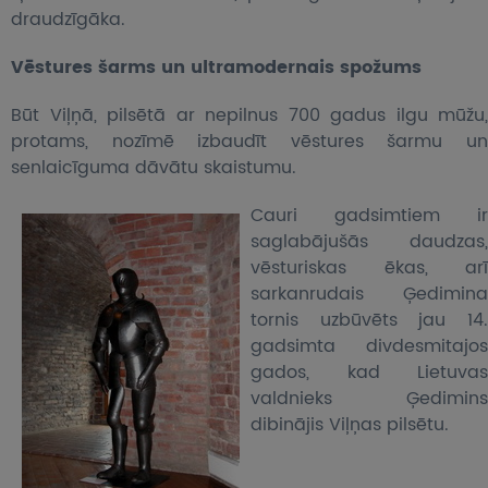
draudzīgāka.
Vēstures šarms un ultramodernais spožums
Būt Viļņā, pilsētā ar nepilnus 700 gadus ilgu mūžu,
protams, nozīmē izbaudīt vēstures šarmu un
senlaicīguma dāvātu skaistumu.
Cauri gadsimtiem ir
saglabājušās daudzas,
vēsturiskas ēkas, arī
sarkanrudais Ģedimina
tornis uzbūvēts jau 14.
gadsimta divdesmitajos
gados, kad Lietuvas
valdnieks Ģedimins
dibinājis Viļņas pilsētu.