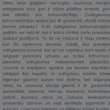
Vārtu ielas gājējiem noraugās Jaunavas Marijas
svētglezna, kura gan ir Viļņas pilsētas simbols, gan
tiek dēvēta par brīnumdarītāju. (Svētgleznas
brīnumdarītājas spējas jau 18. gadsimtā oficiāli atzinis
Romas pāvests.) Ticēt svētgleznas brīnumainajām
spējām vai neticēt, tas ir katra cilvēka paša pasaules
uzskata jautājums. To, ka ne mazums ir tādu cilvēku,
kuri tic, apliecina daudzie lūdzēji, kas pulcējas
svētgleznas tuvumā. Bet arī tos ceļotājus, kam sveša ir
reliģiskā pasaules uztvere un ticība brīnumam,
piesaista svētgleznas mākslinieciskā pievilcība.
Tuvumā to iespējams aplūkot, pa šaurām kāpnītēm
uzkāpjot līdz kapelai. Ar svētgleznu saistās kāda
leģenda: gleznas autors nav zināms, bet leģenda
vēsta, ka Jaunavai Marijai gleznā ir 16. gadsimta
slavenākās Lietuvas dāmas Barbaras Radvilaites
vaibsti. Barbara nāca no Lietuvas ievērojamo
aristokrātu dzimtas un viņā iemīlējās Sigismuds II
Augusts – Lietuvas lielkņazs un vēlākais Polijas karalis.