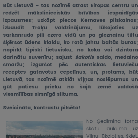
UZŅEMOŠAIS TŪRISMS
Būt Lietuvā – tas nozīmē atrast Eiropas centru un
redzēt mākslinieciskās brīvības iespaidīgās
IMPRO KONKURSI
izpausmes; uzkāpt piecos Kernaves pilskalnos;
izbaudīt Traķu valdzinājumu, lūkojoties uz
sarkanrudo pili ezera vidū un pa gleznainu tiltu
PIRMSLĪGUMA INFORMĀCIJA, KLIENTA LĪGUMS,
CEĻOJUMU APDROŠINĀŠANA
šķērsot ūdens klaidu, ko rotā jahtu baltās buras;
nopirkt tipiski lietuvisku, no koka vai dzintara
ATSAUKSMES PAR CEĻOJUMU
darinātu suvenīru; sajust
šakotis
saldo, medain
smaržu; izgaršot pēc autentiskas lietuviešu
VĪZU ANKETAS
receptes gatavotus cepelīnus, un, protams, būt
Lietuvā, tas nozīmē atklāt Viļņas noslēpumus un
PIEMIŅAS ISTABA
gūt patiesu prieku no šajā zemē valdošā
viesmīlības sirsnīgā siltuma.
IMPRO PRIVĀTUMA POLITIKA
Sveicināta, kontrastu pilsēta!
Seko mums:
No Ģedimina torņa
skatu laukuma uz
Viļņu lūkojoties, šķiet,