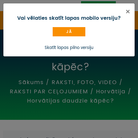
PIESLĒGTIES
CEĻOJUMU MEKLĒTĀJS
×
Vai vēlaties skatīt lapas mobilo versiju?
JĀ
CEĻOJUMU KATALOGS
Horvātijas daudzie
Skatīt lapas pilno versiju
IZMAIŅAS
kāpēc?
DĀVANU KARTE
BLOGS
Sākums
/
RAKSTI, FOTO, VIDEO
/
RAKSTI PAR CEĻOJUMIEM
/
Horvātija
/
KONTAKTI
Horvātijas daudzie kāpēc?
PAR MUMS
AUTOBUSU NOMA