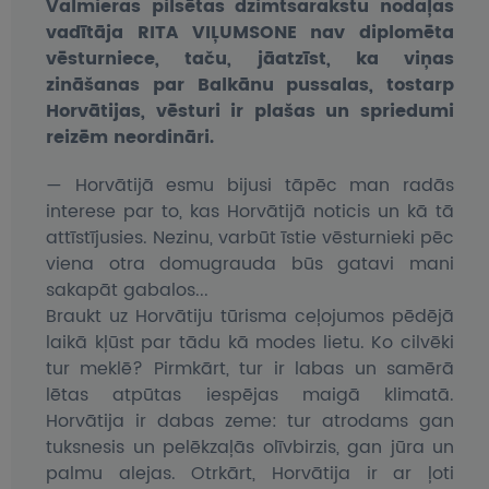
Valmieras pilsētas dzimtsarakstu nodaļas
UZŅEMOŠAIS TŪRISMS
vadītāja RITA VIĻUMSONE nav diplomēta
vēsturniece, taču, jāatzīst, ka viņas
IMPRO KONKURSI
zināšanas par Balkānu pussalas, tostarp
Horvātijas, vēsturi ir plašas un spriedumi
PIRMSLĪGUMA INFORMĀCIJA, KLIENTA LĪGUMS,
reizēm neordināri.
CEĻOJUMU APDROŠINĀŠANA
— Horvātijā esmu bijusi tāpēc man radās
ATSAUKSMES PAR CEĻOJUMU
interese par to, kas Horvātijā noticis un kā tā
attīstījusies. Nezinu, varbūt īstie vēsturnieki pēc
VĪZU ANKETAS
viena otra domugrauda būs gatavi mani
sakapāt gabalos...
PIEMIŅAS ISTABA
Braukt uz Horvātiju tūrisma ceļojumos pēdējā
laikā kļūst par tādu kā modes lietu. Ko cilvēki
IMPRO PRIVĀTUMA POLITIKA
tur meklē? Pirmkārt, tur ir labas un samērā
lētas atpūtas iespējas maigā klimatā.
Seko mums:
Horvātija ir dabas zeme: tur atrodams gan
tuksnesis un pelēkzaļās olīvbirzis, gan jūra un
palmu alejas. Otrkārt, Horvātija ir ar ļoti