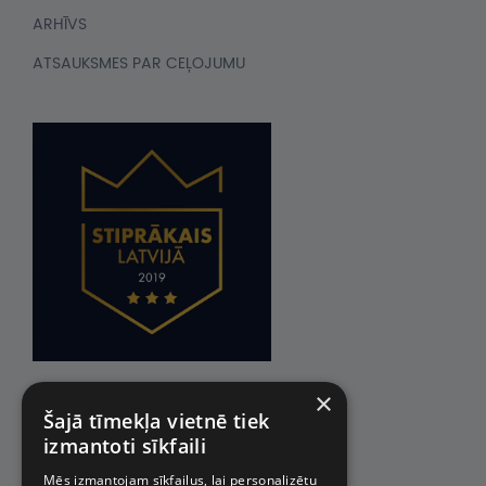
ARHĪVS
ATSAUKSMES PAR CEĻOJUMU
×
Šajā tīmekļa vietnē tiek
izmantoti sīkfaili
Mēs izmantojam sīkfailus, lai personalizētu