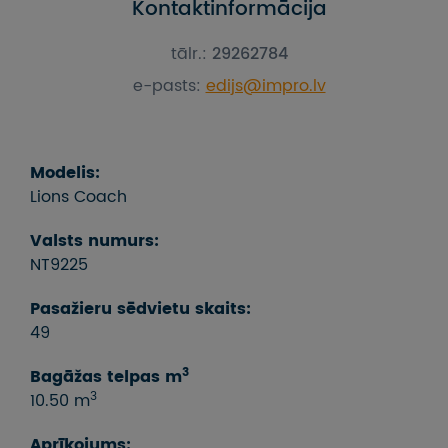
Kontaktinformācija
tālr.:
29262784
e-pasts:
edijs@impro.lv
Modelis:
Lions Coach
Valsts numurs:
NT9225
Pasažieru sēdvietu skaits:
49
3
Bagāžas telpas m
3
10.50 m
Aprīkojums: