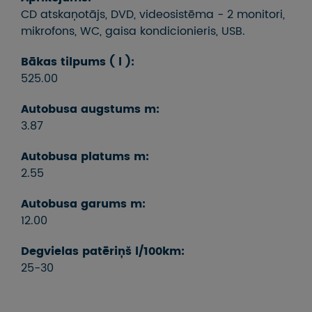
CD atskaņotājs, DVD, videosistēma - 2 monitori,
mikrofons, WC, gaisa kondicionieris, USB.
Bākas tilpums ( l ):
525.00
Autobusa augstums m:
3.87
Autobusa platums m:
2.55
Autobusa garums m:
12.00
Degvielas patēriņš l/100km:
25-30