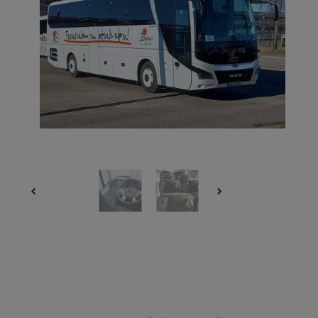
UZŅEMOŠAIS TŪRISMS
IMPRO KONKURSI
PIRMSLĪGUMA INFORMĀCIJA, KLIENTA LĪGUMS,
CEĻOJUMU APDROŠINĀŠANA
ATSAUKSMES PAR CEĻOJUMU
VĪZU ANKETAS
PIEMIŅAS ISTABA
IMPRO PRIVĀTUMA POLITIKA
Seko mums: