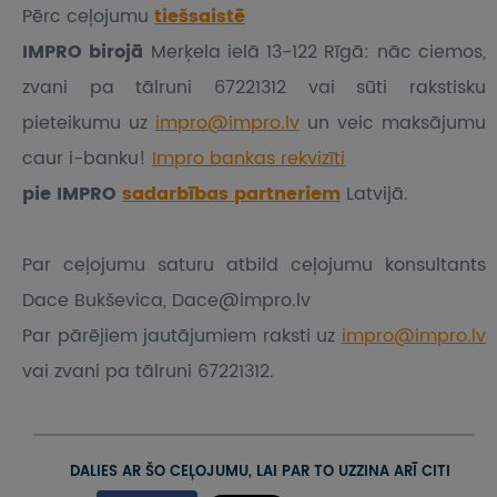
Pērc ceļojumu
tiešsaistē
IMPRO birojā
Merķela ielā 13-122 Rīgā: nāc ciemos,
zvani pa tālruni 67221312 vai sūti rakstisku
pieteikumu
uz
impro@impro.lv
un veic maksājumu
caur i-banku!
Impro bankas rekvizīti
pie IMPRO
sadarbības partneriem
Latvijā.
Par ceļojumu saturu atbild ceļojumu konsultants
Dace Bukševica, Dace@impro.lv
Par pārējiem jautājumiem raksti uz
impro@impro.lv
vai zvani pa tālruni 67221312.
DALIES AR ŠO CEĻOJUMU, LAI PAR TO UZZINA ARĪ CITI