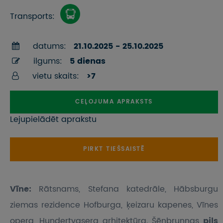
Transports:
datums:
21.10.2025 - 25.10.2025
ilgums:
5 dienas
vietu skaits:
>7
CEĻOJUMA APRAKSTS
Lejupielādēt aprakstu
PIRKT TIEŠSAISTĒ
Vīne:
Rātsnams, Stefana katedrāle, Hābsburgu
ziemas rezidence Hofburga, ķeizaru kapenes, Vīnes
opera, Hundertvasera arhitektūra. Šēnbrunnas
pils