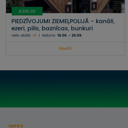
€395.00
PIEDZĪVOJUMI ZIEMEĻPOLIJĀ - kanāli,
ezeri, pilis, baznīcas, bunkuri
vietu skaits:
>7
datums:
16.09. - 20.09.
Skatīt
IMPRO