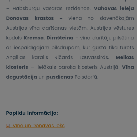
– Hābsburgu vasaras rezidence.
Vahavas ieleja
Donavas krastos –
viena no slavenākajām
Austrijas vīna darīšanas vietām. Austrijas vēstures
kodols
Kremsa
.
Dirnšteina
– vīna darītāju pilsētiņa
ar iespaidīgajām pilsdrupām, kur gūstā tika turēts
Anglijas karalis Ričards Lauvassirds.
Melkas
klosteris
– lielākais baroka klosteris Austrijā.
Vīna
degustācija
un
pusdienas
Poisdorfā.
Papildu informācija:
Vīne un Donavas loks