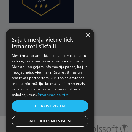
×
Šajā tīmekļa vietnē tiek
izmantoti sīkfaili
Mēs izmantojam sīkfailus, lai personalizētu
saturu, reklāmas un analizētu mūsu trafiku.
Mēs arī kopīgojam informāciju par to, kā jūs
lietojat mūsu vietni ar mūsu reklāmas un
analītikas partneriem, kuri to var apvienot
ar citu informāciju, ko esat viņiem sniedzis
vai ko viņi ir apkopojuši, izmantojot jūsu
pakalpojumus.
Privātuma politika
PIEKRIST VISIEM
ATTEIKTIES NO VISIEM
© 2026 Impro ceļojumi. Visas
tiesības aizsargātas.