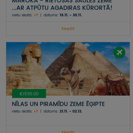
MAROKA - RIETOŠĀS SAULES ZEME
...AR ATPŪTU AGADIRAS KŪRORTĀ!
vietu skaits:
>7
datums:
19.11. - 30.11.
Skatīt
€1595.00
NĪLAS UN PIRAMĪDU ZEME ĒĢIPTE
vietu skaits:
>7
datums:
21.11. - 02.12.
Skatīt