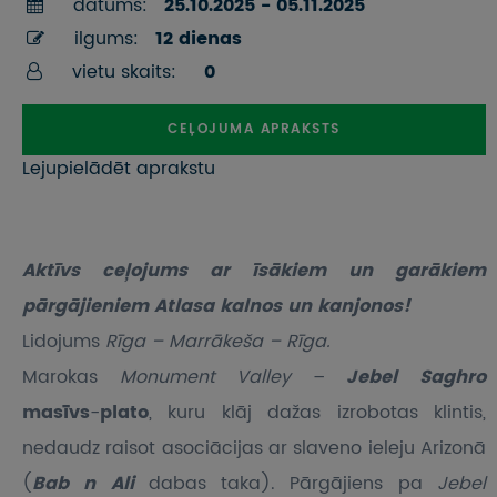
datums:
25.10.2025 - 05.11.2025
ilgums:
12 dienas
vietu skaits:
0
CEĻOJUMA APRAKSTS
Lejupielādēt aprakstu
Aktīvs ceļojums ar īsākiem un garākiem
pārgājieniem Atlasa kalnos un kanjonos!
Lidojums
Rīga – Marrākeša – Rīga.
Marokas
Monument Valley
–
Jebel Saghro
masīvs
-
plato
, kuru klāj dažas izrobotas klintis,
nedaudz raisot asociācijas ar slaveno ieleju Arizonā
(
Bab n Ali
dabas taka). Pārgājiens pa
Jebel