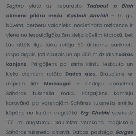
Saghro
plato uz neparasto
Tadaout n Blah
akmens pīlāru mežu
.
Kasbah Amridil
– 17. gs.
būvētā, berberu valdnieka nocietinātā rezidence ir
viena no iespaidīgākajām kleķa būvēm Marokā, bet
tās attēls ilgu laiku rotāja 50 dirhamu banknoti.
Iespaidīgais, ļoti šaurais un ap 300 m dziļais
Todras
kanjons
. Pārgājiens pa sārto klinšu ieskauto un
kleķa ciemiem rotāto
Dades aizu
. Brauciens ar
džipiem līdz
Merzougai
– pēdējai apmetnei
Sahāras tuksneša malā. Pārgājiens kamieļu
karavānā pa varenajām Sahāras tuksneša smilšu
kāpām, no kurām augstākā
Erg Chebbi
sasniedz
160 m augstumu. Saullēkta vērošana maģiskajā
Sahāras tuksneša ainavā. Dabas pastaiga
Gorges