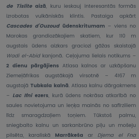
de Tislite
aizā
, kuru ieskauj interesantās formās
izrobotas vulkāniskās klintis. Pastaiga apkārt
Cascades d’Ouzoud
ūdenskritumam
– viens no
Marokas grandiozākajiem skatiem, kur 110 m
augstais ūdens aizkars graciozi gāžas skaistajā
Wadi el-Abid
kanjonā. Ceļojuma lielais notikums –
2 dienu pārgājiens
Atlasa kalnos ar uzkāpšanu
Ziemeļāfrikas augstākajā virsotnē – 4167 m
augstajā
Tubkala kalnā
. Atlasa kalnu dārgakmens
–
Lac Ifni
ezers
, kurā ūdens nokrāsa atkarībā no
saules novietojuma un leņķa mainās no safīrziliem
līdz smaragdzaļiem toņiem. Tūkstoš palmu,
sniegbalto kalnu un sarkanbrūno piļu un mošeju
pilsēta, karaliskā
Marrākeša
ar
Djema el Fna