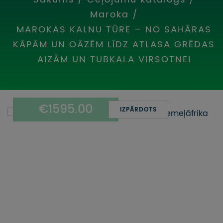
UZŅEMOŠAIS TŪRISMS
Maroka
/
MAROKAS KALNU TŪRE – NO SAHĀRAS
IMPRO KONKURSI
KĀPĀM UN OĀZĒM LĪDZ ATLASA GRĒDAS
PIRMSLĪGUMA INFORMĀCIJA, KLIENTA LĪGUMS,
AIZĀM UN TUBKALA VIRSOTNEI
CEĻOJUMU APDROŠINĀŠANA
ATSAUKSMES PAR CEĻOJUMU
€1595.00
IZPĀRDOTS
VĪZU ANKETAS
PIEMIŅAS ISTABA
IMPRO PRIVĀTUMA POLITIKA
Seko mums: