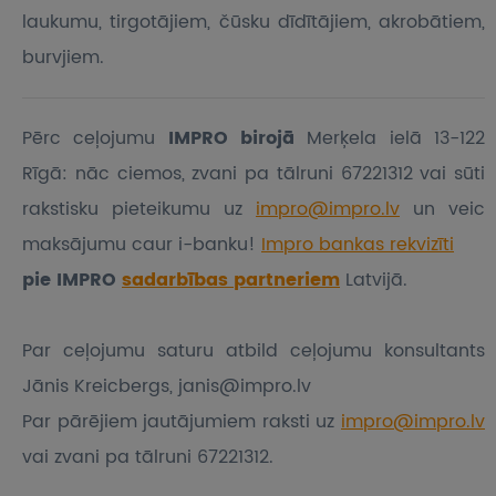
laukumu, tirgotājiem, čūsku dīdītājiem, akrobātiem,
burvjiem.
Pērc ceļojumu
IMPRO birojā
Merķela ielā 13-122
Rīgā: nāc ciemos, zvani pa tālruni 67221312 vai sūti
rakstisku pieteikumu
uz
impro@impro.lv
un veic
maksājumu caur i-banku!
Impro bankas rekvizīti
pie IMPRO
sadarbības partneriem
Latvijā.
Par ceļojumu saturu atbild ceļojumu konsultants
Jānis Kreicbergs, janis@impro.lv
Par pārējiem jautājumiem raksti uz
impro@impro.lv
vai zvani pa tālruni 67221312.