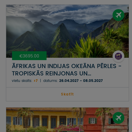
€3695.00
ĀFRIKAS UN INDIJAS OKEĀNA PĒRLES -
TROPISKĀS REINJONAS UN
MAURĪCIJAS SALAS
vietu skaits:
>7
datums:
26.04.2027 - 08.05.2027
Skatīt