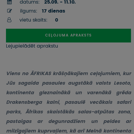
datums:
25.09. - 11.10.
ilgums:
17 dienas
vietu skaits:
0
CEĻOJUMA APRAKSTS
Lejupielādēt aprakstu
Viens no ĀFRIKAS krāšņākajiem ceļojumiem, kur
Jūs sagaida pasaules augstākā valsts Lesoto,
kontinenta gleznainākā un varenākā grēda
Drakensberga kalni, pasaulē vecākais safari
parks, Āfrikas skaistākās salas-atpūtas zona,
pastaigas ar degunradžiem un peldes ar
milzīgajiem kuprvaļiem, kā arī Melnā kontinenta