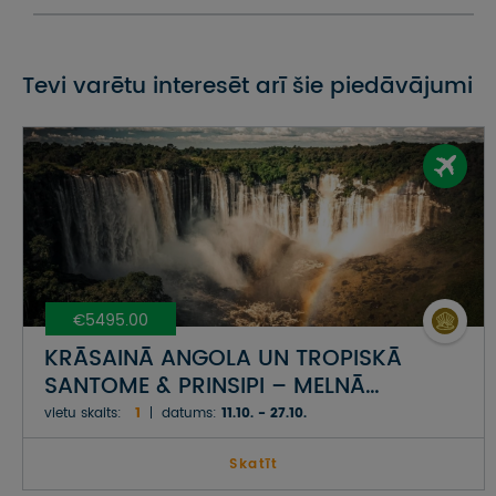
Tevi varētu interesēt arī šie piedāvājumi
€5495.00
KRĀSAINĀ ANGOLA UN TROPISKĀ
SANTOME & PRINSIPI – MELNĀ
KONTINENTA DABAS PASTKARTES UN
vietu skaits:
1
datums:
11.10. - 27.10.
ĀFRIKAS GALAPAGU SALAS
Skatīt