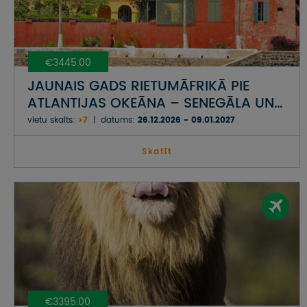
€3445.00
JAUNAIS GADS RIETUMĀFRIKĀ PIE
ATLANTIJAS OKEĀNA – SENEGĀLA UN
GAMBIJA
vietu skaits:
>7
datums:
26.12.2026 - 09.01.2027
Skatīt
€3395.00