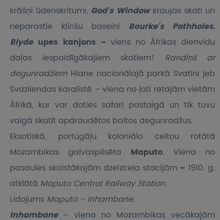
krāšņi ūdenskritumi,
God's Window
kraujas skati un
neparastie klinšu baseini
Bourke's Pothholes.
Blyde
upes kanjons –
viens no Āfrikas dienvidu
daļas iespaidīgākajiem skatiem!
Randiņš ar
degunradžiem
Hlane nacionālajā parkā Svatini jeb
Svazilendas karalistē – viena no ļoti retajām vietām
Āfrikā, kur var doties safari pastaigā un tik tuvu
vaigā skatīt apdraudētos baltos degunradžus.
Eksotiskā, portugāļu koloniālo celtņu rotātā
Mozambikas galvaspilsēta
Maputo
. Viena no
pasaules skaistākajām dzelzceļa stacijām
–
1910. g.
atklātā
Maputo Central Railway Station
.
Lidojums
Maputo – Inhambane
.
Inhambane
– viena no Mozambikas vecākajām