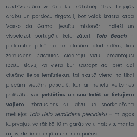
apdzīvotajām vietām, kur sākotnēji 11.gs. tirgojās
arābu un persiešu tirgotāji, bet vēlāk krastā kāpa
Vasko da Gama, jezuītu misionāri, indieši un
visbeidzot portugāļu kolonizātori.
Tofo Beach
–
piekrastes pilsētiņa ar plašām pludmalēm, kas
zemūdens pasaules cienītāju vidū iemantojusi
īpašu slavu, kā vieta kur sastapt aci pret aci
okeāna lielos iemītniekus, tai skaitā viena no tikai
piecām vietām pasaulē, kur ar nelielu veiksmes
palīdzību var
peldēties un snorkelēt ar lielajiem
vaļiem
. Izbrauciens ar laivu un snorkelēšana
meklējot
Tofo Lielo zemūdens piecinieku
– milzīgos
kuprvaļus, vairāk kā 10 m garās vaļu haizivis, manta
rajas, delfīnus un jūras bruņurupučus.