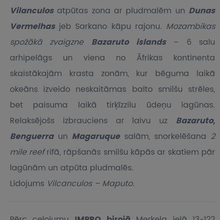
Vilanculos
atpūtas zona ar pludmalēm un
Dunas
Vermelhas
jeb Sarkano kāpu rajonu.
Mozambikas
spožākā zvaigzne
Bazaruto islands
– 6 salu
arhipelāgs un viena no Āfrikas kontinenta
skaistākajām krasta zonām, kur bēguma laikā
okeāns izveido neskaitāmas balto smilšu strēles,
bet paisuma laikā tirķīzzilu ūdeņu lagūnas.
Relaksējošs izbrauciens ar laivu uz
Bazaruto,
Benguerra
un
Magaruque
salām, snorkelēšana
2
mile reef
rifā, rāpšanās smilšu kāpās ar skatiem pār
lagūnām un atpūta pludmalēs.
Lidojums
Vilcanculos – Maputo
.
Pērc ceļojumu
IMPRO birojā
Merķela ielā 13-122