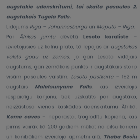
augstākie ūdenskritumi, tai skaitā pasaules 2.
augstākais Tugela Falls.
Lidojums
Rīga – Johannesburga
un
Maputo – Rīga
.
Par
Āfrikas jumtu
dēvētā
Lesoto
karaliste
–
izvietojusies uz kalnu plato, tā lepojas ar
augstākās
valsts godu uz Zemes
, jo gan Lesoto vidējais
augstums, gan zemākais punkts ir augstākais starp
visām pasaules valstīm.
Lesoto pastkarte
– 192 m
augstais
Maletsunyane Falls
,
kas izveidojis
iespaidīgu kanjonu, tiek uzskatīts par augstāko,
neizžūstošo vienas kaskādes ūdenskritumu Āfrikā.
Kome caves
– neparasta, troglodītu kopiena, kas
pirms vairāk kā 200 gadiem mūkot no cilšu kariem
un kanibāliem izveidoja apmetni alā.
Thaba Bosiu