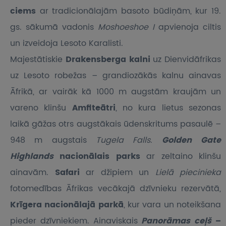
ciems
ar tradicionālajām basoto būdiņām, kur 19.
gs. sākumā vadonis
Moshoeshoe I
apvienoja ciltis
un izveidoja Lesoto Karalisti.
Majestātiskie
Drakensberga kalni
uz Dienvidāfrikas
uz Lesoto robežas – grandiozākās kalnu ainavas
Āfrikā, ar vairāk kā 1000 m augstām kraujām un
vareno klinšu
Amfiteātri
, no kura lietus sezonas
laikā gāžas otrs augstākais ūdenskritums pasaulē –
948 m augstais
Tugela Falls
.
Golden Gate
Highlands
nacionālais parks
ar zeltaino klinšu
ainavām.
Safari
ar džipiem un
Lielā piecinieka
fotomedības Āfrikas vecākajā dzīvnieku rezervātā,
Krīgera nacionālajā
parkā
, kur vara un noteikšana
pieder dzīvniekiem. Ainaviskais
Panorāmas ceļš
–