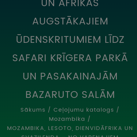
UN ĀFRIKAS
UZŅEMOŠAIS TŪRISMS
AUGSTĀKAJIEM
IMPRO KONKURSI
PIRMSLĪGUMA INFORMĀCIJA, KLIENTA LĪGUMS,
ŪDENSKRITUMIEM LĪDZ
CEĻOJUMU APDROŠINĀŠANA
SAFARI KRĪGERA PARKĀ
ATSAUKSMES PAR CEĻOJUMU
VĪZU ANKETAS
UN PASAKAINAJĀM
PIEMIŅAS ISTABA
BAZARUTO SALĀM
IMPRO PRIVĀTUMA POLITIKA
Sākums
/
Ceļojumu katalogs
/
Seko mums:
Mozambika
/
MOZAMBIKA, LESOTO, DIENVIDĀFRIKA UN