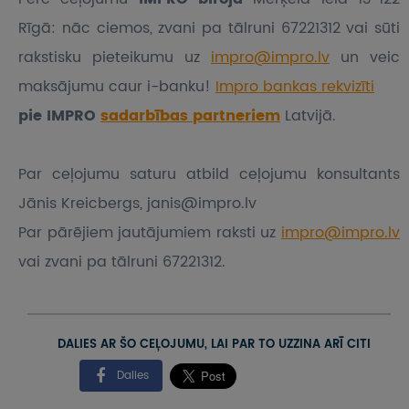
Rīgā: nāc ciemos, zvani pa tālruni 67221312 vai sūti
rakstisku pieteikumu
uz
impro@impro.lv
un veic
maksājumu caur i-banku!
Impro bankas rekvizīti
pie IMPRO
sadarbības partneriem
Latvijā.
Par ceļojumu saturu atbild ceļojumu konsultants
Jānis Kreicbergs, janis@impro.lv
Par pārējiem jautājumiem raksti uz
impro@impro.lv
vai zvani pa tālruni 67221312.
DALIES AR ŠO CEĻOJUMU, LAI PAR TO UZZINA ARĪ CITI
Dalies