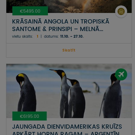
€5495.00
KRĀSAINĀ ANGOLA UN TROPISKĀ
SANTOME & PRINSIPI – MELNĀ
KONTINENTA DABAS PASTKARTES UN
vietu skaits:
1
datums:
11.10. - 27.10.
ĀFRIKAS GALAPAGU SALAS
Skatīt
€6195.00
JAUNGADA DIENVIDAMERIKAS KRUĪZS
APKĀRT HORNA RAGAM – ARGENTĪNA,