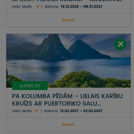
ČĪLE, URUGVAJA, UGUNSZEME UN
vietu skaits:
4
datums:
19.12.2026 - 08.01.2027
FOLKLENDU SALAS
Skatīt
€4995.00
PA KOLUMBA PĒDĀM – LIELAIS KARĪBU
KRUĪZS AR PUERTORIKO SALU
...PUERTORIKO, DOMINIKA,
vietu skaits:
>7
datums:
12.02.2027 - 02.03.2027
SENTMARTĒNA, BARBADOSA,
SENTLŪSIJA, GRENĀDA, ANTIGVA &
Skatīt
BARBUDA, SENTKITSA & NEVISA UN