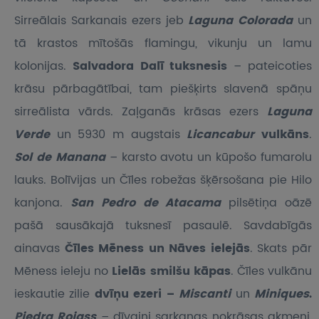
Sirreālais Sarkanais ezers jeb
Laguna Colorada
un
tā krastos mītošās flamingu, vikunju un lamu
kolonijas.
Salvadora Dalī tuksnesis
– pateicoties
krāsu pārbagātībai, tam piešķirts slavenā spāņu
sirreālista vārds. Zaļganās krāsas ezers
Laguna
Verde
un 5930 m augstais
Licancabur
vulkāns
.
Sol de Manana
– karsto avotu un kūpošo fumarolu
lauks. Bolīvijas un Čīles robežas šķērsošana pie Hilo
kanjona.
San Pedro de Atacama
pilsētiņa oāzē
pašā sausākajā tuksnesī pasaulē. Savdabīgās
ainavas
Čīles Mēness un Nāves ielejās
. Skats pār
Mēness ieleju no
Lielās smilšu kāpas
. Čīles vulkānu
ieskautie zilie
dvīņu ezeri –
Miscanti
un
Miniques
.
Piedra Rojass
– dīvaini sarkanas nokrāsas akmeņi,