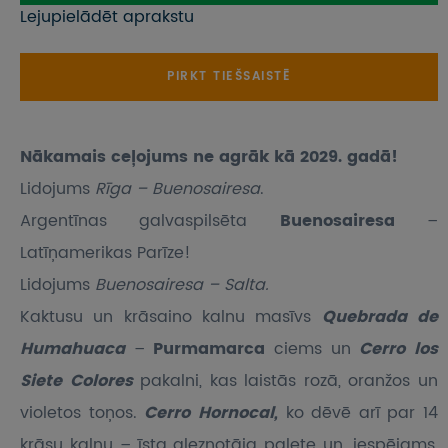
Lejupielādēt aprakstu
PIRKT TIEŠSAISTĒ
Nākamais ceļojums ne agrāk kā 2029. gadā!
Lidojums
Rīga – Buenosairesa
.
Argentīnas galvaspilsēta
Buenosairesa
–
Latīņamerikas Parīze!
Lidojums
Buenosairesa – Salta.
Kaktusu un krāsaino kalnu masīvs
Quebrada de
Humahuaca
–
Purmamarca
ciems un
Cerro los
Siete Colores
pakalni, kas laistās rozā, oranžos un
violetos toņos.
Cerro Hornocal,
ko dēvē arī par 14
krāsu kalnu – īsta gleznotāja palete un, iespējams,