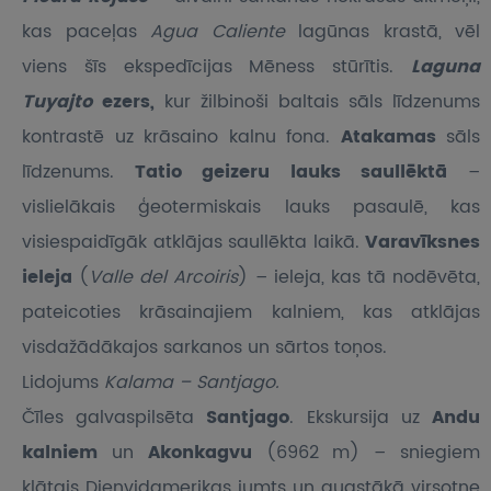
kas paceļas
Agua Caliente
lagūnas krastā, vēl
viens šīs ekspedīcijas Mēness stūrītis.
Laguna
Tuyajto
ezers,
kur žilbinoši baltais sāls līdzenums
kontrastē uz krāsaino kalnu fona.
Atakamas
sāls
līdzenums.
Tatio geizeru lauks saullēktā
–
vislielākais ģeotermiskais lauks pasaulē, kas
visiespaidīgāk atklājas saullēkta laikā.
Varavīksnes
ieleja
(
Valle del Arcoiris
) – ieleja, kas tā nodēvēta,
pateicoties krāsainajiem kalniem, kas atklājas
visdažādākajos sarkanos un sārtos toņos.
Lidojums
Kalama – Santjago.
Čīles galvaspilsēta
Santjago
. Ekskursija uz
Andu
kalniem
un
Akonkagvu
(6962 m) – sniegiem
klātais Dienvidamerikas jumts un augstākā virsotne