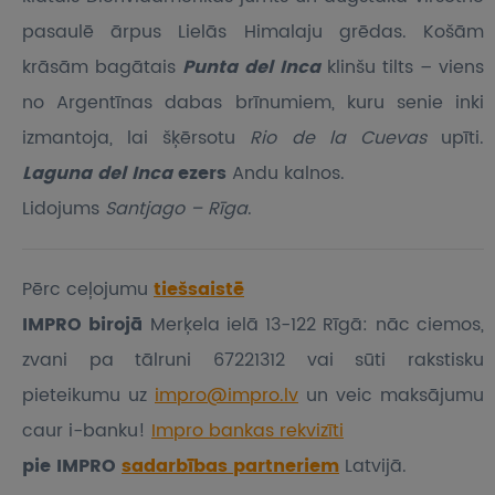
pasaulē ārpus Lielās Himalaju grēdas. Košām
krāsām bagātais
Punta del Inca
klinšu tilts – viens
no Argentīnas dabas brīnumiem, kuru senie inki
izmantoja, lai šķērsotu
Rio de la Cuevas
upīti.
Laguna del Inca
ezers
Andu kalnos.
Lidojums
Santjago – Rīga
.
Pērc ceļojumu
tiešsaistē
IMPRO birojā
Merķela ielā 13-122 Rīgā: nāc ciemos,
zvani pa tālruni 67221312 vai sūti rakstisku
pieteikumu
uz
impro@impro.lv
un veic maksājumu
caur i-banku!
Impro bankas rekvizīti
pie IMPRO
sadarbības partneriem
Latvijā.