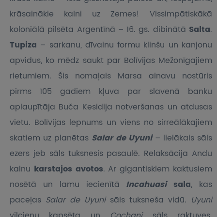
krāsainākie kalni uz Zemes! Vissimpātiskākā
koloniālā pilsēta Argentīnā – 16. gs. dibinātā
Salta
.
Tupiza
– sarkanu, dīvainu formu klinšu un kanjonu
apvidus, ko mēdz saukt par Bolīvijas Mežonīgajiem
rietumiem. Šis nomaļais Marsa ainavu nostūris
pirms 105 gadiem kļuva par slavenā banku
aplaupītāja Buča Kesidija notveršanas un atdusas
vietu. Bolīvijas lepnums un viens no sirreālākajiem
skatiem uz planētas
Salar de Uyuni
– lielākais sāls
ezers jeb sāls tuksnesis pasaulē. Relaksācija Andu
kalnu
karstajos avotos
. Ar gigantiskiem kaktusiem
nosētā un lamu iecienītā
Incahuasi
sala
, kas
paceļas
Salar de Uyuni
sāls tuksneša vidū.
Uyuni
vilcienu kapsēta un
Cochani
sāls raktuves.