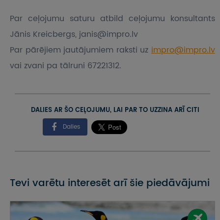
Par ceļojumu saturu atbild ceļojumu konsultants
Jānis Kreicbergs, janis@impro.lv
Par pārējiem jautājumiem raksti uz
impro@impro.lv
vai zvani pa tālruni 67221312.
DALIES AR ŠO CEĻOJUMU, LAI PAR TO UZZINA ARĪ CITI
Dalies
Tevi varētu interesēt arī šie piedāvājumi