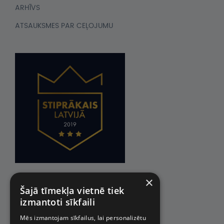
ARHĪVS
ATSAUKSMES PAR CEĻOJUMU
×
Šajā tīmekļa vietnē tiek
izmantoti sīkfaili
Mēs izmantojam sīkfailus, lai personalizētu