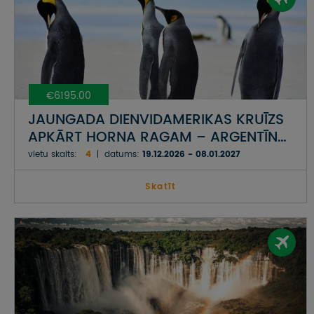
€6195.00
JAUNGADA DIENVIDAMERIKAS KRUĪZS
APKĀRT HORNA RAGAM – ARGENTĪNA,
ČĪLE, URUGVAJA, UGUNSZEME UN
vietu skaits:
4
datums:
19.12.2026 - 08.01.2027
FOLKLENDU SALAS
Skatīt