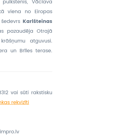
 pulkstenis, Vāclava
 kā viena no Eiropas
s šedevrs
Karlšteinas
as pazaudēja Otrajā
 krāšņumu atguvusi.
ra un Brīles terase.
312 vai sūti rakstisku
kas rekvizīti
impro.lv