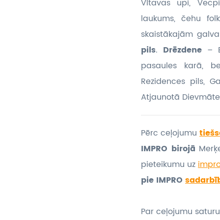
Vltavas upi, Vecp
laukums, čehu folk
skaistākajām galva
pils
.
Drēzdene
– E
pasaules karā, be
Rezidences pils, G
Atjaunotā Dievmāte
Pērc ceļojumu
tiešs
IMPRO birojā
Merķe
pieteikumu
uz
impr
pie IMPRO
sadarbī
Par ceļojumu saturu