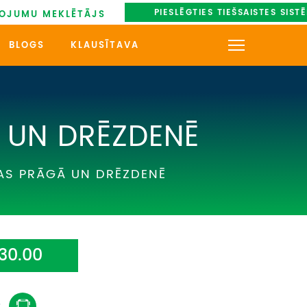
PIESLĒGTIES TIEŠSAISTES SIST
OJUMU MEKLĒTĀJS
BLOGS
KLAUSĪTAVA
KONTAKTI
PAR MUMS
 UN DRĒZDENĒ
AUTOBUSU NOMA
AS PRĀGĀ UN DRĒZDENĒ
UZŅEMOŠAIS TŪRISMS
IMPRO KONKURSI
30.00
PIRMSLĪGUMA INFORMĀCIJA,
KLIENTA LĪGUMS,
CEĻOJUMU APDROŠINĀŠANA
: