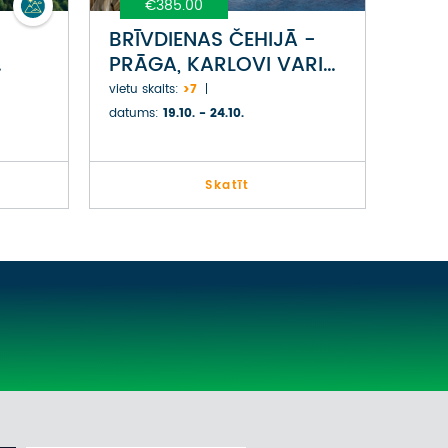
€385.00
BRĪVDIENAS ČEHIJĀ -
PRĀGA, KARLOVI VARI
AKOVA
UN PRAHOVAS KLINŠU
vietu skaits:
>7
PARKS
datums:
19.10. - 24.10.
Skatīt