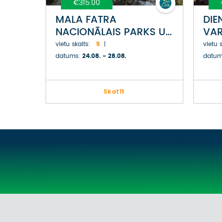
€315.00
MALA FATRA
DIE
NACIONĀLAIS PARKS UN
VAR
SULOVAS KLINTIS
PA
vietu skaits:
5
vietu s
SLOVĀKIJĀ
datums:
24.08. - 28.08.
datum
Skatīt