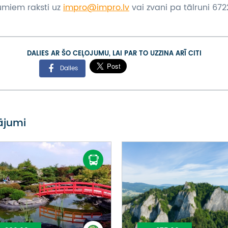
umiem raksti uz
impro@impro.lv
vai zvani pa tālruni 6722
DALIES AR ŠO CEĻOJUMU, LAI PAR TO UZZINA ARĪ CITI
Dalies
vājumi