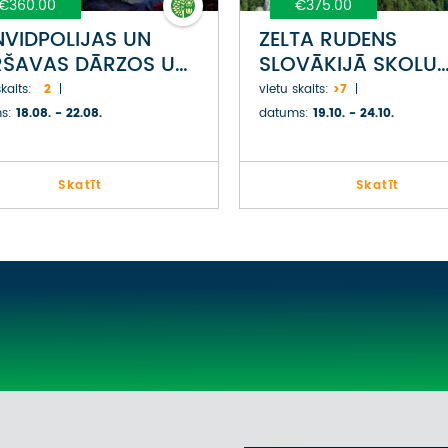
€360.00
€375.00
NVIDPOLIJAS UN
ZELTA RUDENS
ŠAVAS DĀRZOS UN
SLOVĀKIJĀ SKOLU
RKOS
BRĪVLAIKĀ UN KR
kaits:
2
vietu skaits:
>7
s:
18.08. - 22.08.
datums:
19.10. - 24.10.
Skatīt
Skatīt