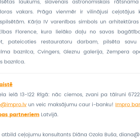
ilsētas laukums, slavenais astronomiskais rātsnama
loras vakars. Prāga vienmēr ir vilinājusi ceļotājus
spilsētām. Kārļa IV varenības simbols un arhitektūra
lbas Florence, kura lielāko daļu no savas bagātīb
t, pateicoties restauratoru darbam, pilsēta savu
alma baznīca, Cvingers, Gleznu galerija, Zempera ope
s baznīca.
aistē
la ielā 13-122 Rīgā: nāc ciemos, zvani pa tālruni 67221
o@impro.lv
un veic maksājumu caur i-banku!
Impro ban
bas partneriem
Latvijā.
 atbild ceļojumu konsultants Diāna Ozola Buša, diana@