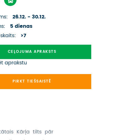
ATSAUKSMES PAR CEĻOJUMU
ms:
26.12. - 30.12.
VĪZU ANKETAS
ms:
5 dienas
PIEMIŅAS ISTABA
 skaits:
>7
IMPRO PRIVĀTUMA POLITIKA
CEĻOJUMA APRAKSTS
ēt aprakstu
Seko mums:
PIRKT TIEŠSAISTĒ
tātais Kārļa tilts pār