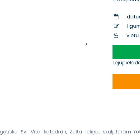
datu
ilgu
vietu
Lejupielād
gotisko Sv. Vita katedrāli, Zelta ieliņa, skulptūrām ro