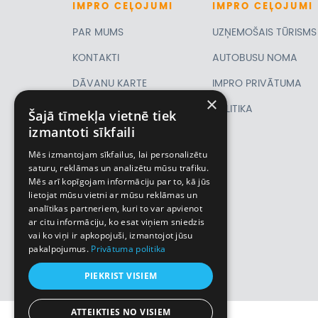
IMPRO
CEĻOJUMI
IMPRO
CEĻOJUMI
PAR MUMS
UZŅEMOŠAIS TŪRISMS
KONTAKTI
AUTOBUSU NOMA
DĀVANU KARTE
IMPRO PRIVĀTUMA
×
PIRMSLĪGUMA
POLITIKA
Šajā tīmekļa vietnē tiek
izmantoti sīkfaili
INFORMĀCIJA, KLIENTA
Mēs izmantojam sīkfailus, lai personalizētu
LĪGUMS,
saturu, reklāmas un analizētu mūsu trafiku.
Mēs arī kopīgojam informāciju par to, kā jūs
CEĻOJUMU
lietojat mūsu vietni ar mūsu reklāmas un
analītikas partneriem, kuri to var apvienot
APDROŠINĀŠANA
ar citu informāciju, ko esat viņiem sniedzis
VĪZU ANKETAS
vai ko viņi ir apkopojuši, izmantojot jūsu
pakalpojumus.
Privātuma politika
Piemiņas istaba
PIEKRIST VISIEM
ATTEIKTIES NO VISIEM