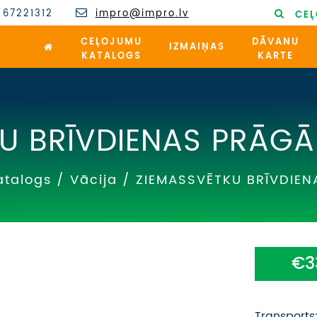
 67221312
impro@impro.lv
CEĻ
CEĻOJUMU
DĀVANU
IZMAIŅAS
KATALOGS
KARTE
U BRĪVDIENAS PRĀGĀ
atalogs
/
Vācija
/
ZIEMASSVĒTKU BRĪVDIEN
€3
Transports