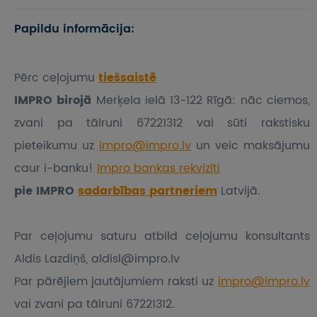
Papildu informācija:
Pērc ceļojumu
tiešsaistē
IMPRO birojā
Merķela ielā 13-122 Rīgā: nāc ciemos,
zvani pa tālruni 67221312 vai sūti rakstisku
pieteikumu
uz
impro@impro.lv
un veic maksājumu
caur i-banku!
Impro bankas rekvizīti
pie IMPRO
sadarbības partneriem
Latvijā.
Par ceļojumu saturu atbild ceļojumu konsultants
Aldis Lazdiņš, aldisl@impro.lv
Par pārējiem jautājumiem raksti uz
impro@impro.lv
vai zvani pa tālruni 67221312.