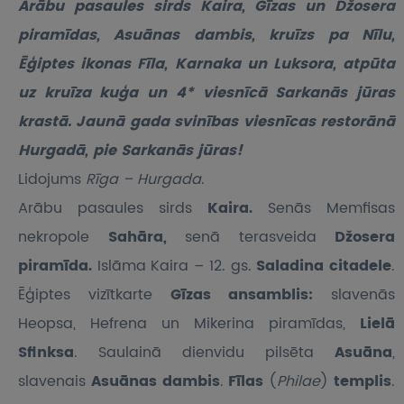
Arābu pasaules sirds Kaira, Gīzas un Džosera
piramīdas, Asuānas dambis, kruīzs pa Nīlu,
Ēģiptes ikonas Fīla, Karnaka un Luksora, atpūta
uz kruīza kuģa un 4* viesnīcā Sarkanās jūras
krastā. Jaunā gada svinības viesnīcas restorānā
Hurgadā, pie Sarkanās jūras!
Lidojums
Rīga – Hurgada
.
Arābu pasaules sirds
Kaira.
Senās Memfisas
nekropole
Sahāra,
senā terasveida
Džosera
piramīda.
Islāma Kaira – 12. gs.
Saladina citadele
.
Ēģiptes vizītkarte
Gīzas ansamblis:
slavenās
Heopsa, Hefrena un Mikerina piramīdas,
Lielā
Sfinksa
. Saulainā dienvidu pilsēta
Asuāna
,
slavenais
Asuānas dambis
.
Fīlas
(
Philae
)
templis
.