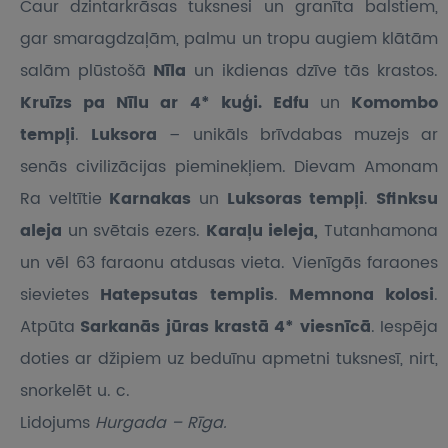
Caur dzintarkrāsas tuksnesi un granīta balstiem,
gar smaragdzaļām, palmu un tropu augiem klātām
salām plūstošā
Nīla
un ikdienas dzīve tās krastos.
Kruīzs pa Nīlu ar 4* kuģi. Edfu
un
Komombo
tempļi
.
Luksora
– unikāls brīvdabas muzejs ar
senās civilizācijas pieminekļiem. Dievam Amonam
Ra veltītie
Karnakas
un
Luksoras tempļi
.
Sfinksu
aleja
un svētais ezers.
Karaļu ieleja,
Tutanhamona
un vēl 63 faraonu atdusas vieta. Vienīgās faraones
sievietes
Hatepsutas templis
.
Memnona kolosi
.
Atpūta
Sarkanās jūras krastā 4* viesnīcā
. Iespēja
doties ar džipiem uz beduīnu apmetni tuksnesī, nirt,
snorkelēt u. c.
Lidojums
Hurgada – Rīga.