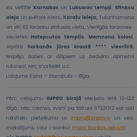
Ra veltītie
Karnakas
un
Luksoras tempļi
.
Sfinksu
aleja
un svētais ezers.
Karaļu ieleja,
Tutanhamona
un vēl 63 faraonu atdusas vieta. Vienīgās faraones-
sievietes
Hatepsutas templis
.
Memnona kolosi
.
Atpūta
Sarkanās jūras krastā **** viesnīcā
.
Iespēja doties ar džipiem uz beduīnu apmetni
tuksnesī, nirt, snorkelēt u.c.
Lidojums
Kaira – Stambula - Rīga.
Pērc ceļojumu
IMPRO birojā
Merķela ielā 13-122
Rīgā: nāc ciemos, zvani pa tālruni 67221312 vai sūti
rakstisku pieteikumu
uz
impro@impro.lv
un veic
maksājumu caur i-banku!
Impro bankas rekvizīti