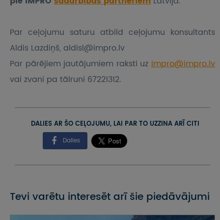
pie IMPRO
sadarbības partneriem
Latvijā.
Par ceļojumu saturu atbild ceļojumu konsultants
Aldis Lazdiņš, aldisl@impro.lv
Par pārējiem jautājumiem raksti uz
impro@impro.lv
vai zvani pa tālruni 67221312.
DALIES AR ŠO CEĻOJUMU, LAI PAR TO UZZINA ARĪ CITI
Dalies
Tevi varētu interesēt arī šie piedāvājumi