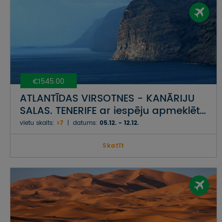
€1545.00
ATLANTĪDAS VIRSOTNES - KANĀRIJU
SALAS. TENERIFE ar iespēju apmeklēt
Grankanāriju
vietu skaits:
>7
datums:
05.12. - 12.12.
Skatīt