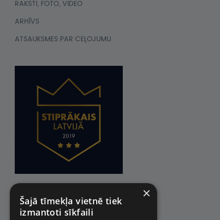
RAKSTI, FOTO, VIDEO
ARHĪVS
ATSAUKSMES PAR CEĻOJUMU
×
Šajā tīmekļa vietnē tiek
izmantoti sīkfaili