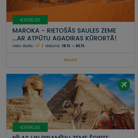
€1595.00
MAROKA - RIETOŠĀS SAULES ZEME
...AR ATPŪTU AGADIRAS KŪRORTĀ!
vietu skaits:
>7
datums:
19.11. - 30.11.
Skatīt
€1595.00