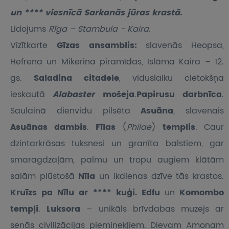
un **** viesnīcā Sarkanās jūras krastā.
Lidojums
Rīga – Stambula - Kaira
.
Vizītkarte
Gīzas ansamblis:
slavenās Heopsa,
Hefrena un Mikerina piramīdas, Islāma Kaira – 12.
gs.
Saladina citadele
, viduslaiku cietokšņa
ieskautā
Alabaster
mošeja
.
Papirusu darbnīca
.
Saulainā dienvidu pilsēta
Asuāna
, slavenais
Asuānas dambis
.
Fīlas
(
Philae
)
templis
. Caur
dzintarkrāsas tuksnesi un granīta balstiem, gar
smaragdzaļām, palmu un tropu augiem klātām
salām plūstošā
Nīla
un ikdienas dzīve tās krastos.
Kruīzs pa Nīlu ar **** kuģi. Edfu
un
Komombo
tempļi
.
Luksora
– unikāls brīvdabas muzejs ar
senās civilizācijas pieminekļiem. Dievam Amonam