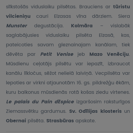
slīkstošās viduslaiku pilsētas. Brauciens ar
tūristu
vilcieniņu
cauri Elzasas vīna dārziem. Siera
Munster
degustācija.
Kolmāra
– vislabāk
saglabājusies viduslaiku pilsēta Elzasā, kas,
pateicoties savam gleznainajam kanālam, tiek
dēvēta par
Petit Venise
jeb
Mazo Venēciju
.
Mūsdienu ceļotājs pilsētu var iepazīt, izbraucot
kanālu līkločus, sēžot nelielā laiviņā. Vecpilsēta var
lepoties ar virkni atjaunotām 16. gs. pildrežģu ēkām,
kuru balkonus mūsdienās rotā košas ziedu virtenes.
Le palais du Pain d`Espice
izgaršosim raksturīgos
Ziemassvētku gardumus.
Sv. Odīlijas klosteris
un
Obernai
pilsēta.
Strasbūras
apskate.