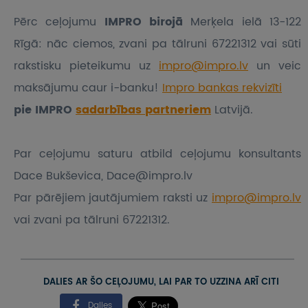
Pērc ceļojumu
IMPRO birojā
Merķela ielā 13-122
Rīgā: nāc ciemos, zvani pa tālruni 67221312 vai sūti
rakstisku pieteikumu
uz
impro@impro.lv
un veic
maksājumu caur i-banku!
Impro bankas rekvizīti
pie IMPRO
sadarbības partneriem
Latvijā.
Par ceļojumu saturu atbild ceļojumu konsultants
Dace Bukševica, Dace@impro.lv
Par pārējiem jautājumiem raksti uz
impro@impro.lv
vai zvani pa tālruni 67221312.
DALIES AR ŠO CEĻOJUMU, LAI PAR TO UZZINA ARĪ CITI
Dalies