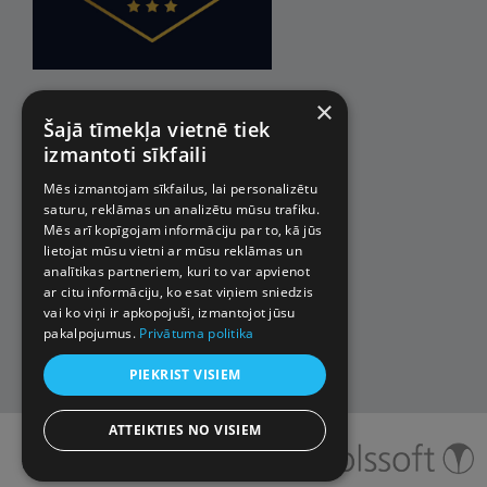
×
Šajā tīmekļa vietnē tiek
izmantoti sīkfaili
Mēs izmantojam sīkfailus, lai personalizētu
saturu, reklāmas un analizētu mūsu trafiku.
Mēs arī kopīgojam informāciju par to, kā jūs
lietojat mūsu vietni ar mūsu reklāmas un
analītikas partneriem, kuri to var apvienot
ar citu informāciju, ko esat viņiem sniedzis
vai ko viņi ir apkopojuši, izmantojot jūsu
pakalpojumus.
Privātuma politika
PIEKRIST VISIEM
ATTEIKTIES NO VISIEM
© 2026 Impro ceļojumi. Visas
tiesības aizsargātas.