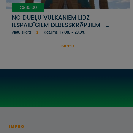
€930.00
NO DUBĻU VULKĀNIEM LĪDZ
IESPAIDĪGIEM DEBESSKRĀPJIEM -
AZERBAIDŽĀNA__
vietu skaits:
2
datums:
17.09. - 23.09.
Skatīt
IMPRO