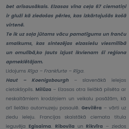
bet arīsausākais. Elzasas vīna ceļa 67 ciematiņi
ir gluži kā ziedošas pērles, kas izkārtojušās košā
virtenē.
Te ik uz soļa jūtams vācu pamatīgums un franču
smalkums, kas sintezējas elzasiešu viesmīlībā
un omulībā,ko ļauts izjust ikvienam šī reģiona
apmeklētājam.
Lidojums
Rīga – Frankfurte – Rīga.
Haut – Koenigsbourgh
– slavenākā ielejas
cietokšņpils.
Milūza
– Elzasas otra lielākā pilsēta ar
neskaitāmiem krodziņiem un veikalu pasāžām, kā
arī lielāko automuzeju pasaulē.
Gevilēra
– vārti uz
ziedu ieleju. Francijas skaistākā ciemata titula
ieguvēja
Egisaima
.
Ribovila
un
Rikvīra
– ziedos