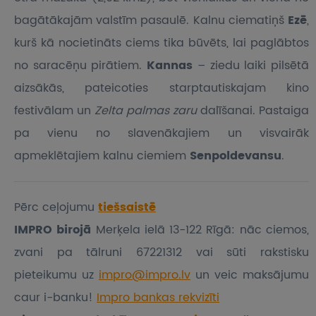
bagātākajām valstīm pasaulē. Kalnu ciematiņš
Ezē
,
kurš kā nocietināts ciems tika būvēts, lai paglābtos
no saracēņu pirātiem.
Kannas
– ziedu laiki pilsētā
aizsākās, pateicoties starptautiskajam kino
festivālam un
Zelta palmas zaru
dalīšanai. Pastaiga
pa vienu no slavenākajiem un visvairāk
apmeklētajiem kalnu ciemiem
Senpoldevansu
.
Pērc ceļojumu
tiešsaistē
IMPRO birojā
Merķela ielā 13-122 Rīgā: nāc ciemos,
zvani pa tālruni 67221312 vai sūti rakstisku
pieteikumu
uz
impro@impro.lv
un veic maksājumu
caur i-banku!
Impro bankas rekvizīti