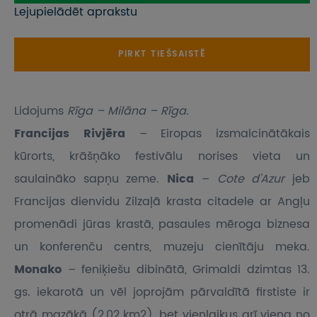
Lejupielādēt aprakstu
PIRKT TIEŠSAISTĒ
Lidojums
Rīga – Milāna – Rīga.
Francijas Rivjēra
– Eiropas izsmalcinātākais
kūrorts, krāšņāko festivālu norises vieta un
saulaināko sapņu zeme.
Nica
–
Cote d’Azur
jeb
Francijas dienvidu Zilzaļā krasta citadele ar Angļu
promenādi jūras krastā, pasaules mēroga biznesa
un konferenču centrs, muzeju cienītāju meka.
Monako
– feniķiešu dibinātā, Grimaldi dzimtas 13.
gs. iekarotā un vēl joprojām pārvaldītā firstiste ir
otrā mazākā (2,02 km2), bet vienlaikus arī viena no