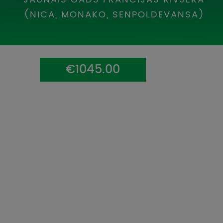
UZŅEMOŠAIS TŪRISMS
(NICA, MONAKO, SENPOLDEVANSA)
IMPRO KONKURSI
PIRMSLĪGUMA INFORMĀCIJA, KLIENTA LĪGUMS,
CEĻOJUMU APDROŠINĀŠANA
€1045.00
ATSAUKSMES PAR CEĻOJUMU
VĪZU ANKETAS
PIEMIŅAS ISTABA
IMPRO PRIVĀTUMA POLITIKA
Seko mums: