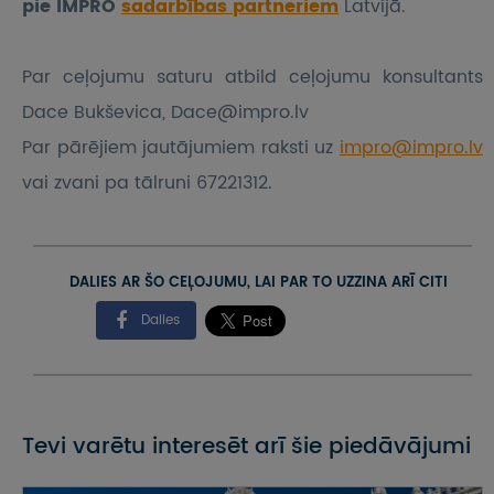
pie IMPRO
sadarbības partneriem
Latvijā.
Par ceļojumu saturu atbild ceļojumu konsultants
Dace Bukševica, Dace@impro.lv
Par pārējiem jautājumiem raksti uz
impro@impro.lv
vai zvani pa tālruni 67221312.
DALIES AR ŠO CEĻOJUMU, LAI PAR TO UZZINA ARĪ CITI
Dalies
Tevi varētu interesēt arī šie piedāvājumi