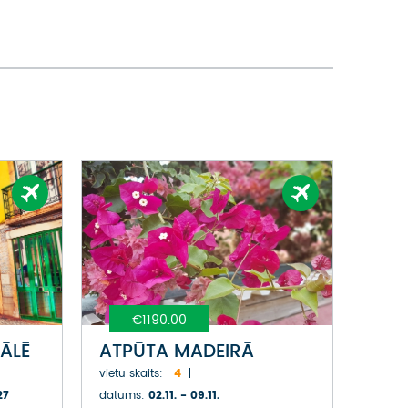
€1190.00
ĀLĒ
ATPŪTA MADEIRĀ
vietu skaits:
4
27
datums:
02.11. - 09.11.