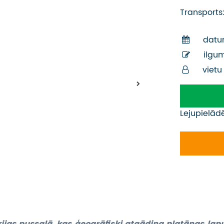
Transports
datu
ilgu
vietu
Lejupielād