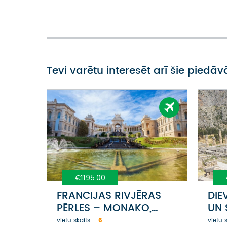
Tevi varētu interesēt arī šie piedā
€1195.00
FRANCIJAS RIVJĒRAS
DIE
PĒRLES – MONAKO,
UN 
NICA, KANNAS,
EGĪ
vietu skaits:
6
vietu s