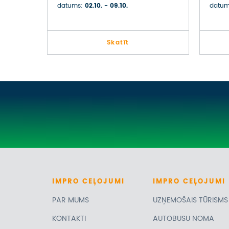
MARSEĻA UN ROMIEŠU
HID
datums:
02.10. - 09.10.
datum
PILSĒTA NĪMA
Skatīt
IMPRO
CEĻOJUMI
IMPRO
CEĻOJUMI
PAR MUMS
UZŅEMOŠAIS TŪRISMS
KONTAKTI
AUTOBUSU NOMA