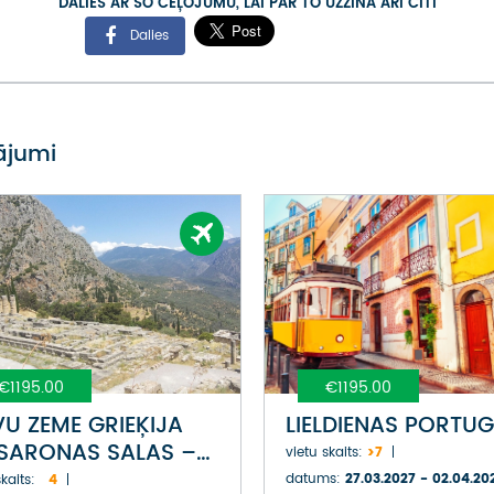
DALIES AR ŠO CEĻOJUMU, LAI PAR TO UZZINA ARĪ CITI
Dalies
vājumi
€1195.00
€1195.00
VU ZEME GRIEĶIJA
LIELDIENAS PORTUG
SARONAS SALAS –
vietu skaits:
>7
NA, POROSA UN
datums:
27.03.2027 - 02.04.20
kaits:
4