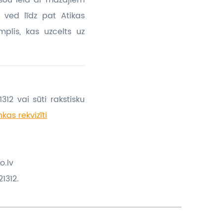
sou ielā ar mazajiem
š ved līdz pat Atikas
mplis, kas uzcelts uz
312 vai sūti rakstisku
kas rekvizīti
o.lv
1312.