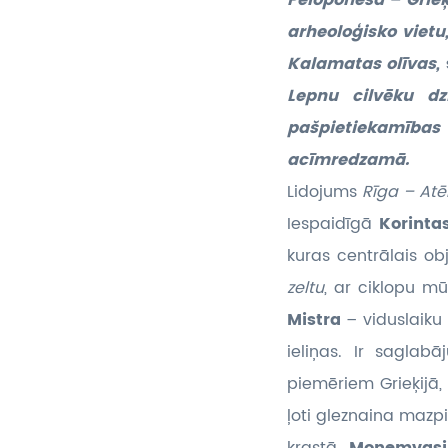
Peloponesā – Grieķ
arheoloģisko vietu
Kalamatas olīvas,
Lepnu cilvēku dz
pašpietiekamības
acīmredzamā.
Lidojums
Rīga – Atē
Iespaidīgā
Korinta
kuras centrālais ob
zeltu
, ar ciklopu m
Mistra
– viduslaiku 
ieliņas. Ir saglab
piemēriem Grieķijā,
ļoti gleznaina mazpi