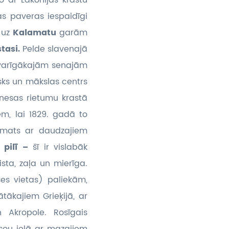
 ar Lakonijas krastu
as paveras iespaidīgi
 uz
Kalamatu
garām
stasi.
Pelde slavenajā
varīgākajām senajām
isks un mākslas centrs
onesas rietumu krastā
m, lai 1829. gadā to
emats ar daudzajiem
 pilī –
šī ir vislabāk
aista, zaļa un mierīga.
ses vietas) paliekām,
tākajiem Grieķijā, ar
n Akropole. Rosīgais