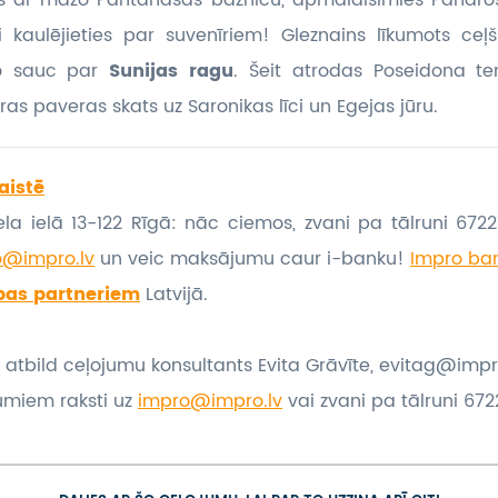
s ar mazo Pantanasas baznīcu, apmaldīsimies Pandro
ti kaulējieties par suvenīriem! Gleznains līkumots ceļ
ko sauc par
Sunijas ragu
. Šeit atrodas Poseidona te
uras paveras skats uz Saronikas līci un Egejas jūru.
aistē
la ielā 13-122 Rīgā: nāc ciemos, zvani pa tālruni 67221
o@impro.lv
un veic maksājumu caur i-banku!
Impro ban
bas partneriem
Latvijā.
 atbild ceļojumu konsultants Evita Grāvīte, evitag@impr
umiem raksti uz
impro@impro.lv
vai zvani pa tālruni 6722