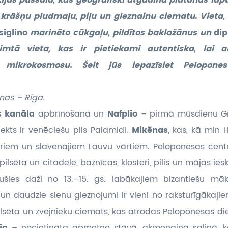
ijas pussalā, kas ģeogrāfiski atgādina platānas lapu
,krāšņu pludmaļu, piļu un gleznainu ciematu. Vieta,
siglino
marinēto cūkgaļu, pildītos baklažānus un
di
imtā vieta, kas ir pietiekami autentiska, lai a
 mikrokosmosu. Šeit jūs iepazīsiet Pelopones
nas – Rīga.
s kanāla
apbrīnošana un
Nafplio
– pirmā mūsdienu Gri
jekts ir venēciešu pils Palamidi.
Mikēnas
, kas, kā min 
ūriem un slavenajiem Lauvu vārtiem. Peloponesas cen
pilsēta un citadele, baznīcas, klosteri, pilis un mājas ie
ājušies daži no 13.–15. gs. labākajiem bizantiešu māk
 un daudzie sienu gleznojumi ir vieni no raksturīgākaj
lsēta un zvejnieku ciemats, kas atrodas Peloponesas die