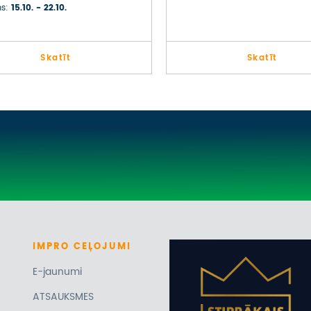
RA
s:
15.10. - 22.10.
Skatīt
Skatīt
IMPRO
CEĻOJUMI
E-jaunumi
ATSAUKSMES