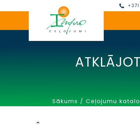
+371
ATKLĀJOT
Sākums
/
Ceļojumu katal