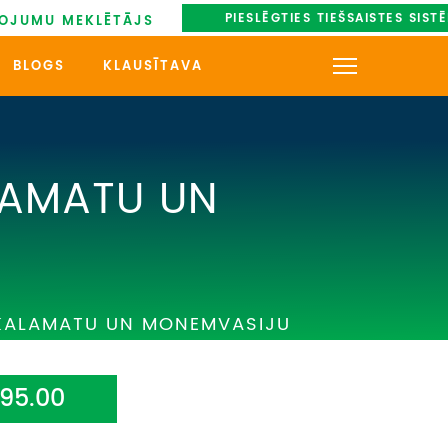
PIESLĒGTIES TIEŠSAISTES SIST
OJUMU MEKLĒTĀJS
BLOGS
KLAUSĪTAVA
KONTAKTI
PAR MUMS
LAMATU UN
AUTOBUSU NOMA
UZŅEMOŠAIS TŪRISMS
 KALAMATU UN MONEMVASIJU
IMPRO KONKURSI
PIRMSLĪGUMA INFORMĀCIJA,
KLIENTA LĪGUMS,
195.00
CEĻOJUMU APDROŠINĀŠANA