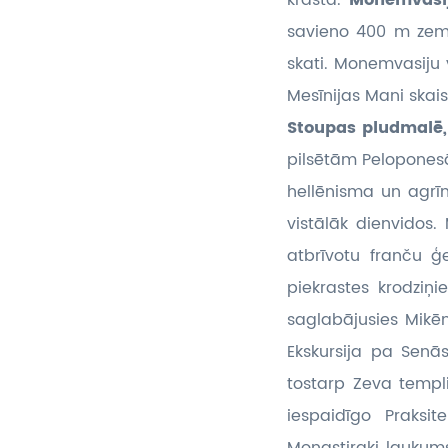
krastā.
Monemvas
savieno 400 m zemes
skati. Monemvasiju 
Mesīnijas Mani skai
Stoupas pludmalē
pilsētām Peloponesā 
hellēnisma un agrīn
vistālāk dienvidos
atbrīvotu franču ģ
piekrastes krodziņi
saglabājusies Mikēn
Ekskursija pa Senā
tostarp Zeva templi
iespaidīgo Praksi