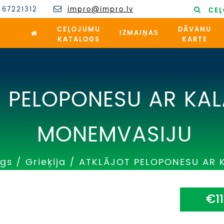
 67221312
impro@impro.lv
CEĻ
CEĻOJUMU
DĀVANU
IZMAIŅAS
KATALOGS
KARTE
 PELOPONESU AR KA
MONEMVASIJU
ogs
/
Grieķija
/
ATKLĀJOT PELOPONESU AR
€1