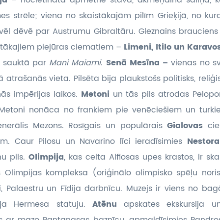
ija
– nocietināta apmetne stāvā, akmeņainā saliņā, ko
 strēle; viena no skaistākajām pilīm Grieķijā, no kur
vēl dēvē par Austrumu Gibraltāru. Gleznains brauciens
stākajiem piejūras ciematiem –
Limeni, Itilo un Karavo
,
sauktā par
Mani Maiami
.
Senā Mesīna –
vienas no s
atrašanās vieta. Pilsēta bija plaukstošs politisks, reliģ
ās impērijas laikos.
Metoni
un tās pils atrodas Pelop
. Metoni nonāca no frankiem pie venēciešiem un turkie
enerālis Mezons. Rosīgais un populārais
Gialovas
ci
em. Caur Pilosu un Navarino līci ieradīsimies
Nestora
u pils.
Olimpija
, kas celta Alfiosas upes krastos, ir sk
s Olimpijas kompleksa (oriģinālo olimpisko spēļu nori
, Palaestru un Fīdija darbnīcu. Muzejs ir viens no bagā
teļa Hermesa statuju.
Atēnu
apskates ekskursija u