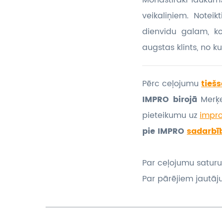
Monastiraki laukum
veikaliņiem. Noteik
dienvidu galam, 
augstas klints, no k
Pērc ceļojumu
tiešs
IMPRO birojā
Merķe
pieteikumu
uz
impr
pie IMPRO
sadarbī
Par ceļojumu saturu
Par pārējiem jautāj