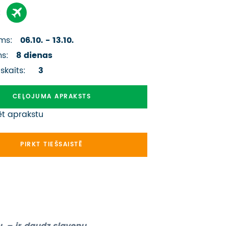
ATSAUKSMES PAR CEĻOJUMU
:
VĪZU ANKETAS
ms:
06.10. - 13.10.
PIEMIŅAS ISTABA
ms:
8 dienas
 skaits:
3
IMPRO PRIVĀTUMA POLITIKA
CEĻOJUMA APRAKSTS
Seko mums:
ēt aprakstu
PIRKT TIEŠSAISTĒ