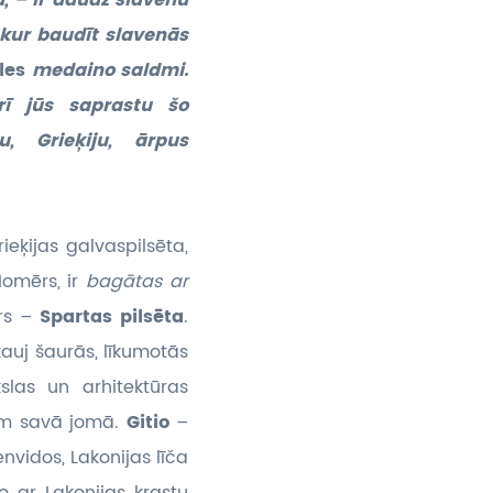
, – ir daudz slavenu
 kur baudīt slavenās
ples
medaino saldmi.
rī jūs saprastu šo
u, Grieķiju, ārpus
eķijas galvaspilsēta,
Homērs, ir
bagātas ar
trs –
Spartas pilsēta
.
skauj šaurās, līkumotās
slas un arhitektūras
iem savā jomā.
Gitio
–
nvidos, Lakonijas līča