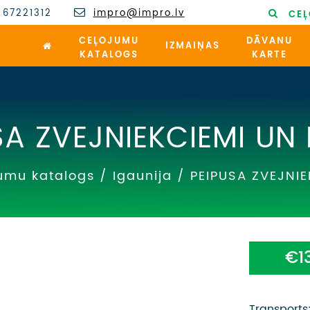
 67221312
impro@impro.lv
CEĻ
CEĻOJUMU
DĀVANU
IZMAIŅAS
KATALOGS
KARTE
SA ZVEJNIEKCIEMI UN
umu katalogs
/
Igaunija
/
PEIPUSA ZVEJNI
€1
Transports