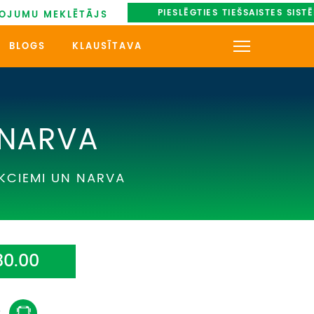
PIESLĒGTIES TIEŠSAISTES SIST
OJUMU MEKLĒTĀJS
BLOGS
KLAUSĪTAVA
KONTAKTI
PAR MUMS
 NARVA
AUTOBUSU NOMA
EKCIEMI UN NARVA
UZŅEMOŠAIS TŪRISMS
IMPRO KONKURSI
30.00
PIRMSLĪGUMA INFORMĀCIJA,
KLIENTA LĪGUMS,
CEĻOJUMU APDROŠINĀŠANA
: