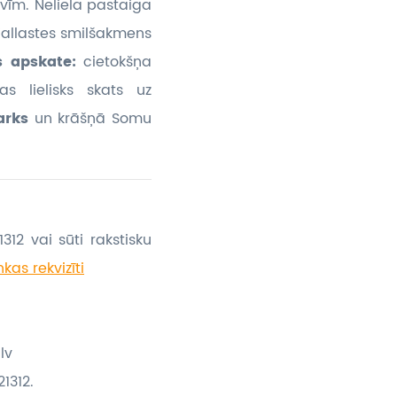
vīm. Neliela pastaiga
Kallastes smilšakmens
as apskate:
cietokšņa
s lielisks skats uz
parks
un krāšņā Somu
312 vai sūti rakstisku
kas rekvizīti
lv
1312.