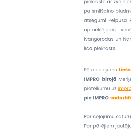
piekraste ar zvejni
pa smilšaino pludma
atsegumi Peipusa 
apmeklējums, vecā
Ivangorodas un Nar
līča piekraste.
Pērc ceļojumu
tiešs
IMPRO birojā
Merķe
pieteikumu
uz
impr
pie IMPRO
sadarbī
Par ceļojumu saturu
Par pārējiem jautāj