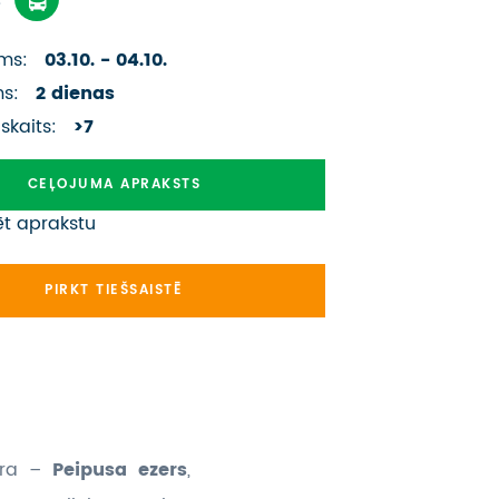
ATSAUKSMES PAR CEĻOJUMU
ms:
03.10. - 04.10.
VĪZU ANKETAS
ms:
2 dienas
PIEMIŅAS ISTABA
 skaits:
>7
IMPRO PRIVĀTUMA POLITIKA
CEĻOJUMA APRAKSTS
ēt aprakstu
Seko mums:
PIRKT TIEŠSAISTĒ
jūra –
Peipusa ezers
,