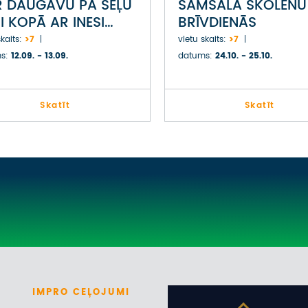
 DAUGAVU PA SĒĻU
SĀMSALA SKOLĒNU
I KOPĀ AR INESI
BRĪVDIENĀS
I
kaits:
>7
vietu skaits:
>7
s:
12.09. - 13.09.
datums:
24.10. - 25.10.
Skatīt
Skatīt
IMPRO
CEĻOJUMI