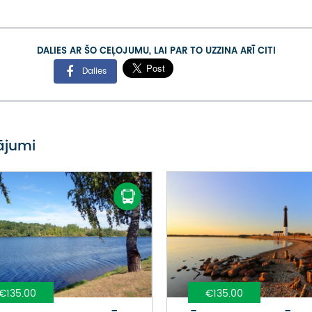
DALIES AR ŠO CEĻOJUMU, LAI PAR TO UZZINA ARĪ CITI
Dalies
vājumi
€135.00
€135.00