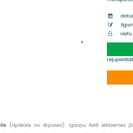
datu
ilgu
vietu
Lejupielād
pils
(apskate no ārpuses). Igauņu lielā iekšzemes 