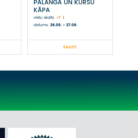
PALANGA UN KURŠU
KĀPA
vietu skaits:
>7
datums:
26.09. - 27.09.
Skatīt