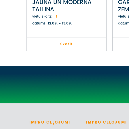
JAUNĀ UN MODERNĀ
GAR
TALLINA
ZEM
ROZ
vietu skaits:
1
vietu s
datums:
12.09. - 13.09.
datum
Skatīt
IMPRO
CEĻOJUMI
IMPRO
CEĻOJUMI