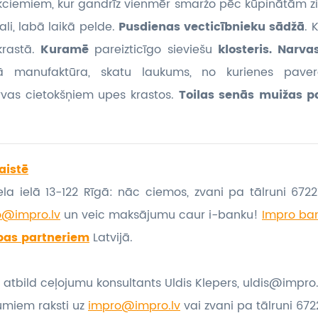
ekciemiem, kur gandrīz vienmēr smaržo pēc kūpinātām zi
li, labā laikā pelde.
Pusdienas vecticībnieku sādžā
. 
krastā.
Kuramē
pareizticīgo sieviešu
klosteris. Narv
 manufaktūra, skatu laukums, no kurienes pavera
vas cietokšņiem upes krastos.
Toilas senās muižas 
aistē
la ielā 13-122 Rīgā: nāc ciemos, zvani pa tālruni 67221
o@impro.lv
un veic maksājumu caur i-banku!
Impro ban
bas partneriem
Latvijā.
 atbild ceļojumu konsultants Uldis Klepers, uldis@impro.
umiem raksti uz
impro@impro.lv
vai zvani pa tālruni 6722