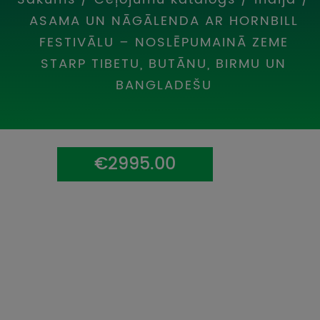
UZŅEMOŠAIS TŪRISMS
ASAMA UN NĀGĀLENDA AR HORNBILL
FESTIVĀLU – NOSLĒPUMAINĀ ZEME
IMPRO KONKURSI
STARP TIBETU, BUTĀNU, BIRMU UN
PIRMSLĪGUMA INFORMĀCIJA, KLIENTA LĪGUMS,
BANGLADEŠU
CEĻOJUMU APDROŠINĀŠANA
ATSAUKSMES PAR CEĻOJUMU
€2995.00
VĪZU ANKETAS
PIEMIŅAS ISTABA
IMPRO PRIVĀTUMA POLITIKA
Seko mums: