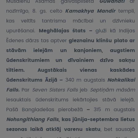
Mūsdienu Asamas galvaspilsēta
Guwahati
ar
nozīmīgo, 8. gs. celto
Kamakhya Mandir
templi,
kas veltīts tantrisma mācībai un dzīvnieku
upurēšanai.
Meghālajas štats –
gluži kā Indijas
Ēdenes dārzs tas aptver
gleznainu klinšu plato ar
stāvām ielejām un kanjoniem, augstiem
ūdenskritumiem un dīvainiem dzīvo sakņu
tiltiem. Augstākais vienas kaskādes
ūdenskritums Āzijā –
340 m augstais
Nohkalikai
Falls.
Par
Seven Sisters Falls
jeb
Septiņām māsām
iesauktais ūdenskritums iekārtojies stāvā ielejā.
Pašā Bangladešas pierobežā
–
315 m augstais
Nohsngithiang Falls
, kas jūnija-septembra lietus
sezonas laikā atklāj varenu skatu
, bet sausajā