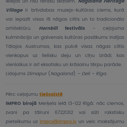
ielejas un rīsu terašu skatiem.
Nagaland Heritage
Village
ir brīvdabas muzejs–kultūras ciems, kurā
var iepazīt visas 16 nāgas ciltis un to tradicionālo
arhitektūru.
Hornbill
festivāls
– ceļojuma
kulminācija un galvenais kultūras pasākums Indijas
Tālajos Austrumos, kas pulcē visas nāgas ciltis
vienkopus uz lielisku deju un cīņu izrādi, kas
vienlaikus ir arī eksotisku un krāsainu tērpu parāde.
Lidojums
Dimapur
(
Nagaland
)
– Deli – Rīga.
Pērc ceļojumu
tiešsaistē
IMPRO birojā
Merķela ielā 13-122 Rīgā: nāc ciemos,
zvani pa tālruni 67221312 vai sūti rakstisku
pieteikumu
uz
impro@impro.lv
un veic maksājumu