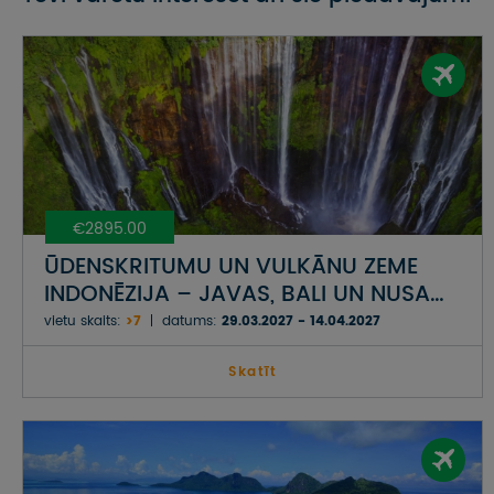
€2895.00
ŪDENSKRITUMU UN VULKĀNU ZEME
INDONĒZIJA – JAVAS, BALI UN NUSA
PENIDAS SALAS
vietu skaits:
>7
datums:
29.03.2027 - 14.04.2027
Skatīt