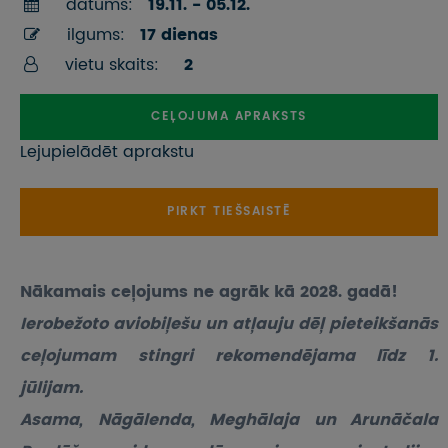
datums:
19.11. - 05.12.
ilgums:
17 dienas
vietu skaits:
2
CEĻOJUMA APRAKSTS
Lejupielādēt aprakstu
PIRKT TIEŠSAISTĒ
Nākamais ceļojums ne agrāk kā 2028. gadā!
Ierobežoto aviobiļešu un atļauju dēļ pieteikšanās
ceļojumam stingri rekomendējama līdz 1.
jūlijam.
Asama, Nāgālenda, Meghālaja un Arunāčala