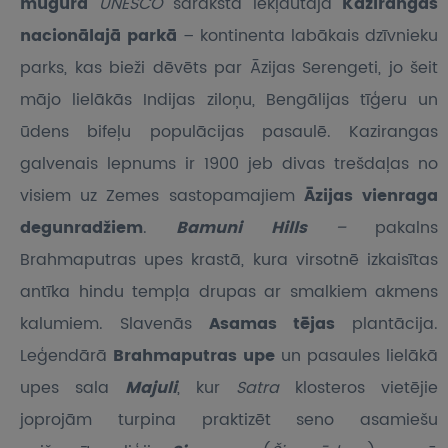
mugurā
UNESCO
sarakstā iekļautajā
Kazirangas
nacionālajā parkā
– kontinenta labākais dzīvnieku
parks, kas bieži dēvēts par Āzijas Serengeti, jo šeit
mājo lielākās Indijas ziloņu, Bengālijas tīģeru un
ūdens bifeļu populācijas pasaulē. Kazirangas
galvenais lepnums ir 1900 jeb divas trešdaļas no
visiem uz Zemes sastopamajiem
Āzijas vienraga
degunradžiem
.
Bamuni Hills
–
pakalns
Brahmaputras upes krastā, kura virsotnē izkaisītas
antīka hindu tempļa drupas ar smalkiem akmens
kalumiem. Slavenās
Asamas tējas
plantācija.
Leģendārā
Brahmaputras upe
un pasaules lielākā
upes sala
Majuli
, kur
Satra
klosteros vietējie
joprojām turpina praktizēt seno asamiešu