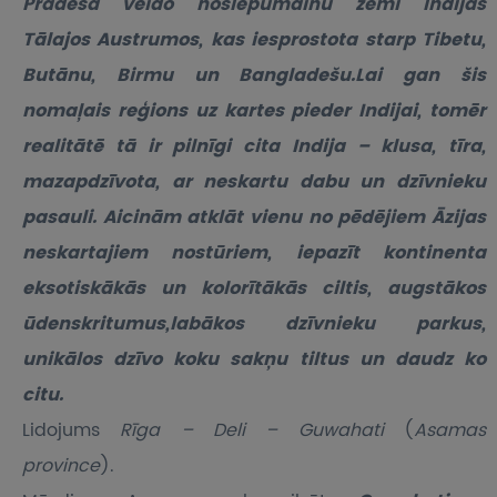
Pradēša veido noslēpumainu zemi Indijas
Tālajos Austrumos, kas iesprostota starp Tibetu,
Butānu, Birmu un Bangladešu.Lai gan šis
nomaļais reģions uz kartes pieder Indijai, tomēr
realitātē tā ir pilnīgi cita Indija – klusa, tīra,
mazapdzīvota, ar neskartu dabu un dzīvnieku
pasauli. Aicinām atklāt vienu no pēdējiem Āzijas
neskartajiem nostūriem, iepazīt kontinenta
eksotiskākās un kolorītākās ciltis, augstākos
ūdenskritumus,labākos dzīvnieku parkus,
unikālos dzīvo koku sakņu tiltus un daudz ko
citu.
Lidojums
Rīga – Deli – Guwahati
(
Asamas
province
).