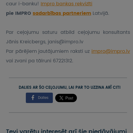
caur i-banku!
Impro bankas rekvizīti
pie IMPRO
sadarbības partneriem
Latvijā.
Par ceļojumu saturu atbild ceļojumu konsultants
Jānis Kreicbergs, janis@impro.lv
Par pārējiem jautājumiem raksti uz
impro@impro.lv
vai zvani pa tālruni 67221312.
DALIES AR ŠO CEĻOJUMU, LAI PAR TO UZZINA ARĪ CITI
Dalies
Tevi varētu interesēt arī šie piedāvājumi