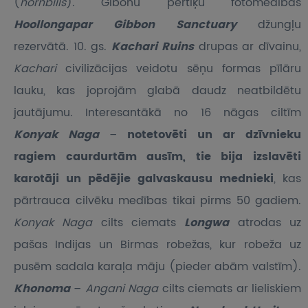
(
hornbills
). Gibonu pērtiķu fotomedības
Hoollongapar Gibbon Sanctuary
džungļu
rezervātā. 10. gs.
Kachari Ruins
drupas ar dīvainu,
Kachari
civilizācijas veidotu sēņu formas pīlāru
lauku, kas joprojām glabā daudz neatbildētu
jautājumu. Interesantākā no 16 nāgas ciltīm
Konyak Naga
–
notetovēti un ar dzīvnieku
ragiem caurdurtām ausīm, tie bija izslavēti
karotāji un pēdējie galvaskausu mednieki
, kas
pārtrauca cilvēku medības tikai pirms 50 gadiem.
Konyak Naga
cilts ciemats
Longwa
atrodas uz
pašas Indijas un Birmas robežas, kur robeža uz
pusēm sadala karaļa māju (pieder abām valstīm).
Khonoma
–
Angani Naga
cilts ciemats ar lieliskiem