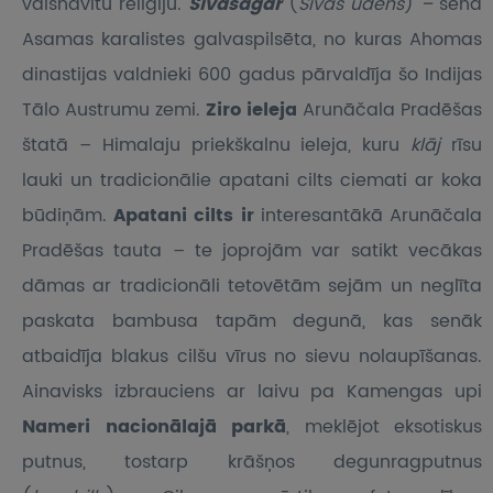
vaišnavītu reliģiju.
Sivasagar
(
Šivas ūdens
)
–
senā
Asamas karalistes galvaspilsēta, no kuras Ahomas
dinastijas valdnieki 600 gadus pārvaldīja šo Indijas
Tālo Austrumu zemi.
Ziro ieleja
Arunāčala Pradēšas
štatā – Himalaju priekškalnu ieleja, kuru
klāj
rīsu
lauki un tradicionālie apatani cilts ciemati ar koka
būdiņām.
Apatani cilts ir
interesantākā Arunāčala
Pradēšas tauta – te joprojām var satikt vecākas
dāmas ar tradicionāli tetovētām sejām un neglīta
paskata bambusa tapām degunā, kas senāk
atbaidīja blakus cilšu vīrus no sievu nolaupīšanas.
Ainavisks izbrauciens ar laivu pa Kamengas upi
Nameri nacionālajā parkā
, meklējot eksotiskus
putnus, tostarp krāšņos degunragputnus