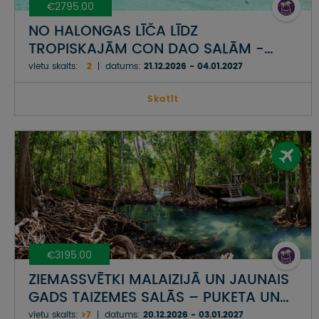
€2795.00
NO HALONGAS LĪČA LĪDZ
TROPISKAJĀM CON DAO SALĀM -
JAUNAIS GADS VJETNAMĀ
vietu skaits:
2
datums:
21.12.2026 - 04.01.2027
Skatīt
€3195.00
ZIEMASSVĒTKI MALAIZIJĀ UN JAUNAIS
GADS TAIZEMES SALĀS – PUKETA UN
KRABI AR IELŪKOŠANOS DŽUNGĻOS
vietu skaits:
>7
datums:
20.12.2026 - 03.01.2027