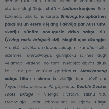
sezonā tikai šauru tērcīti. Viens no varenākajiem
skatiem Meghālajas štatā
–
Laitlum
kanjons
. Britu
koloniālo laiku kalnu kūrorts
Shillong
, ko apkārtnes
pakalnu un ezeru dēļ angļi dēvēja par Austrumu
Skotiju. Sūnām noaugušie dzīvo sakņu tilti
(
Living roots bridges
) dziļi Meghālajas džungļos
– unikāli cilvēka un dabas veidojumi, kur
Khasi
cilts
iezemieši
pieradinājuši
gumijkoku saknes augt
vēlamajā virzienā, no tām izveidojot dzīvos tiltus,
kas stāv pat vairākus gadsimtus.
Mawlynnong
sakņu tilts
un
ciems
, ko vietējie lepni dēvē par
Āzijas tīrāko ciematu
.
Pārgājiens uz
Double Decker
roots bridge
– vienīgo divstāvu sakņu tiltu
Meghālajā. Safari izbrauciens un izjāde
ziloņa