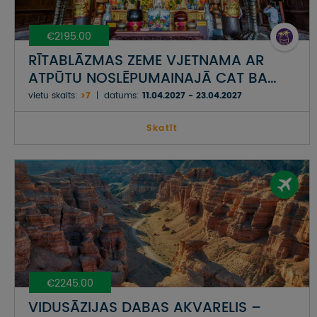
€2195.00
RĪTABLĀZMAS ZEME VJETNAMA AR
ATPŪTU NOSLĒPUMAINAJĀ CAT BA
SALĀ HALONGAS LĪCĪ
vietu skaits:
>7
datums:
11.04.2027 - 23.04.2027
Skatīt
€2245.00
VIDUSĀZIJAS DABAS AKVARELIS –