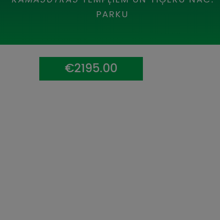
UZŅEMOŠAIS TŪRISMS
PARKU
IMPRO KONKURSI
PIRMSLĪGUMA INFORMĀCIJA, KLIENTA LĪGUMS,
CEĻOJUMU APDROŠINĀŠANA
€2195.00
ATSAUKSMES PAR CEĻOJUMU
VĪZU ANKETAS
PIEMIŅAS ISTABA
IMPRO PRIVĀTUMA POLITIKA
Seko mums: