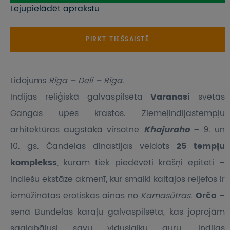
Lejupielādēt aprakstu
PIRKT TIEŠSAISTĒ
Lidojums
Rīga – Deli – Rīga
.
Indijas reliģiskā galvaspilsēta
Varanasi
svētās
Gangas upes krastos. Ziemeļindijastempļu
arhitektūras augstākā virsotne
Khajuraho
– 9. un
10. gs. Čandelas dinastijas veidots
25 tempļu
komplekss
, kuram tiek piedēvēti krāšņi epiteti –
indiešu ekstāze akmenī, kur smalki kaltajos reljefos ir
iemūžinātas erotiskas ainas no
Kamasūtras
.
Orča
–
senā Bundelas karaļu galvaspilsēta, kas joprojām
saglabājusi savu viduslaiku auru. Indijas