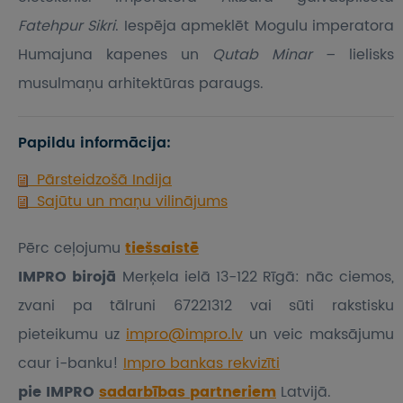
Fatehpur Sikri
. Iespēja apmeklēt Mogulu imperatora
Humajuna kapenes un
Qutab Minar
– lielisks
musulmaņu arhitektūras paraugs.
Papildu informācija:
Pārsteidzošā Indija
Sajūtu un maņu vilinājums
Pērc ceļojumu
tiešsaistē
IMPRO birojā
Merķela ielā 13-122 Rīgā: nāc ciemos,
zvani pa tālruni 67221312 vai sūti rakstisku
pieteikumu
uz
impro@impro.lv
un veic maksājumu
caur i-banku!
Impro bankas rekvizīti
pie IMPRO
sadarbības partneriem
Latvijā.