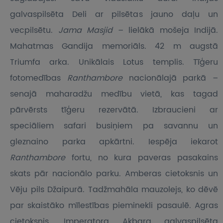
galvaspilsēta Deli ar pilsētas jauno daļu un
vecpilsētu.
Jama Masjid
– lielākā mošeja Indijā.
Mahatmas Gandija memoriāls. 42 m augstā
Triumfa arka. Unikālais Lotus templis. Tīģeru
fotomedības
Ranthambore
nacionālajā parkā –
senajā maharadžu medību vietā, kas tagad
pārvērsts tīģeru rezervātā. Izbraucieni ar
speciāliem safari busiņiem pa savannu un
gleznaino parka apkārtni. Iespēja iekarot
Ranthambore
fortu, no kura paveras pasakains
skats pār nacionālo parku. Amberas cietoksnis un
Vēju pils Džaipurā. Tadžmahāla mauzolejs, ko dēvē
par skaistāko mīlestības pieminekli pasaulē. Agras
cietoksnis. Imperatora Akbara galvaspilsēta