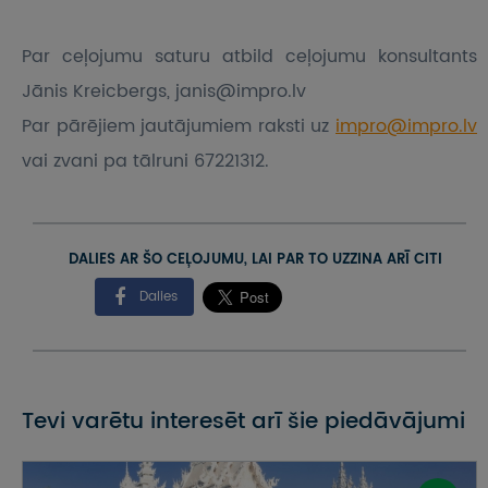
Par ceļojumu saturu atbild ceļojumu konsultants
Jānis Kreicbergs, janis@impro.lv
Par pārējiem jautājumiem raksti uz
impro@impro.lv
vai zvani pa tālruni 67221312.
DALIES AR ŠO CEĻOJUMU, LAI PAR TO UZZINA ARĪ CITI
Dalies
Tevi varētu interesēt arī šie piedāvājumi