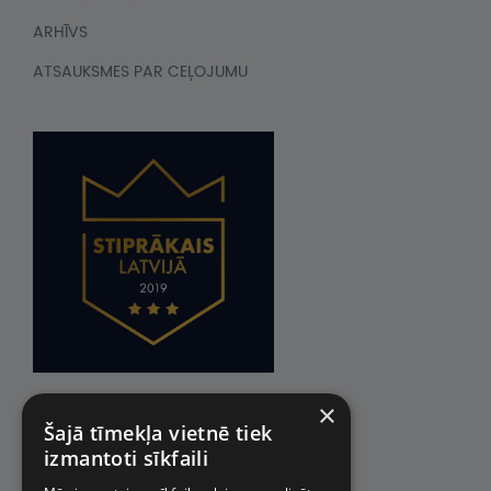
ARHĪVS
ATSAUKSMES PAR CEĻOJUMU
×
Šajā tīmekļa vietnē tiek
izmantoti sīkfaili