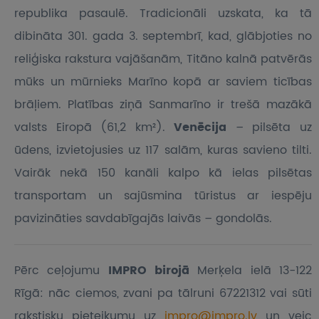
republika pasaulē. Tradicionāli uzskata, ka tā
dibināta 301. gada 3. septembrī, kad, glābjoties no
reliģiska rakstura vajāšanām, Titāno kalnā patvērās
mūks un mūrnieks Marīno kopā ar saviem ticības
brāļiem. Platības ziņā Sanmarīno ir trešā mazākā
valsts Eiropā (61,2 km²).
Venēcija
– pilsēta uz
ūdens, izvietojusies uz 117 salām, kuras savieno tilti.
Vairāk nekā 150 kanāli kalpo kā ielas pilsētas
transportam un sajūsmina tūristus ar iespēju
pavizināties savdabīgajās laivās – gondolās.
Pērc ceļojumu
IMPRO birojā
Merķela ielā 13-122
Rīgā: nāc ciemos, zvani pa tālruni 67221312 vai sūti
rakstisku pieteikumu
uz
impro@impro.lv
un veic