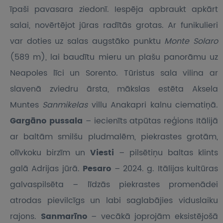
īpaši pavasara ziedonī. Iespēja apbraukt apkārt
salai, novērtējot jūras radītās grotas. Ar funikulieri
var doties uz salas augstāko punktu
Monte Solaro
(589 m), lai baudītu mieru un plašu panorāmu uz
Neapoles līci un Sorento. Tūristus sala vilina ar
slavenā zviedru ārsta, mākslas estēta Aksela
Muntes
Sanmikelas
villu Anakapri kalnu ciematiņā.
Gargāno pussala
– iecienīts atpūtas reģions Itālijā
ar baltām smilšu pludmalēm, piekrastes grotām,
olīvkoku birzīm un
Viesti
– pilsētiņu baltas klints
galā Adrijas jūrā.
Pesaro
– 2024. g. Itālijas kultūras
galvaspilsēta – līdzās piekrastes promenādei
atrodas pievilcīgs un labi saglabājies viduslaiku
rajons.
Sanmarīno
– vecākā joprojām eksistējošā