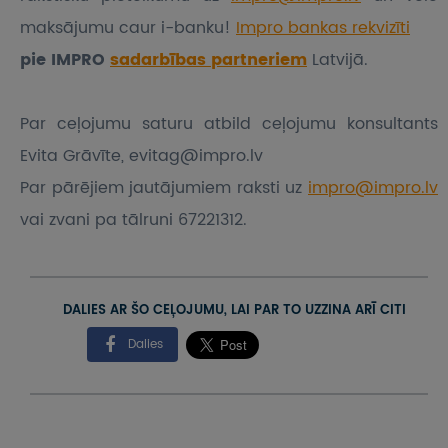
maksājumu caur i-banku!
Impro bankas rekvizīti
pie IMPRO
sadarbības partneriem
Latvijā.
Par ceļojumu saturu atbild ceļojumu konsultants
Evita Grāvīte, evitag@impro.lv
Par pārējiem jautājumiem raksti uz
impro@impro.lv
vai zvani pa tālruni 67221312.
DALIES AR ŠO CEĻOJUMU, LAI PAR TO UZZINA ARĪ CITI
Dalies