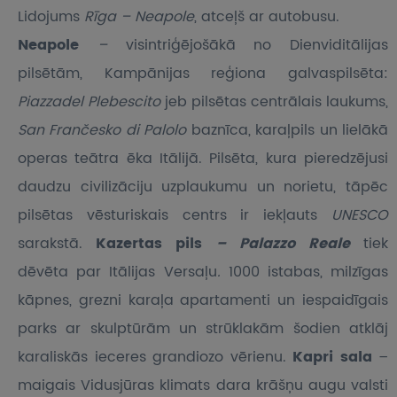
Lidojums
Rīga – Neapole
, atceļš ar autobusu.
Neapole
–
visintriģējošākā no Dienviditālijas
pilsētām, Kampānijas reģiona galvaspilsēta:
Piazzadel Plebescito
jeb pilsētas centrālais laukums,
San Frančesko di Palolo
baznīca, karaļpils un lielākā
operas teātra ēka Itālijā. Pilsēta, kura pieredzējusi
daudzu civilizāciju uzplaukumu un norietu, tāpēc
pilsētas vēsturiskais centrs ir iekļauts
UNESCO
sarakstā.
Kazertas pils
– Palazzo Reale
tiek
dēvēta par Itālijas Versaļu
.
1000 istabas, milzīgas
kāpnes, grezni karaļa apartamenti un iespaidīgais
parks ar skulptūrām un strūklakām šodien atklāj
karaliskās ieceres grandiozo vērienu.
Kapri sala
–
maigais Vidusjūras klimats dara krāšņu augu valsti