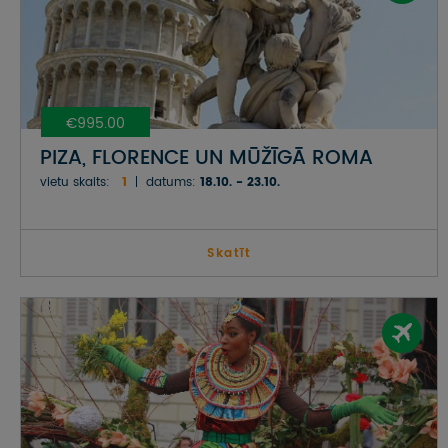
€995.00
PIZA, FLORENCE UN MŪŽĪGĀ ROMA
vietu skaits:
1
datums:
18.10. - 23.10.
Skatīt