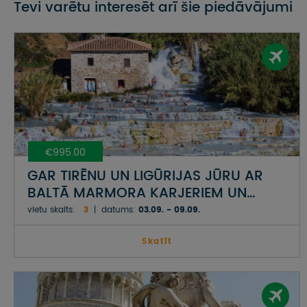
Tevi varētu interesēt arī šie piedāvājumi
€995.00
GAR TIRĒNU UN LIGŪRIJAS JŪRU AR
BALTĀ MARMORA KARJERIEM UN
CINQUE TERRE KRASTU
vietu skaits:
3
datums:
03.09. - 09.09.
Skatīt