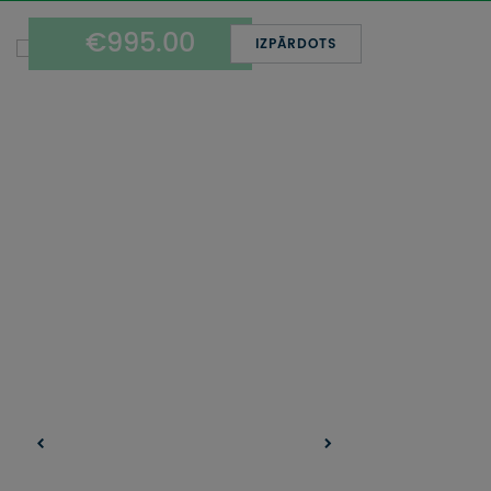
UZŅEMOŠAIS TŪRISMS
€995.00
IZPĀRDOTS
IMPRO KONKURSI
PIRMSLĪGUMA INFORMĀCIJA, KLIENTA LĪGUMS,
CEĻOJUMU APDROŠINĀŠANA
ATSAUKSMES PAR CEĻOJUMU
VĪZU ANKETAS
PIEMIŅAS ISTABA
IMPRO PRIVĀTUMA POLITIKA
Seko mums: