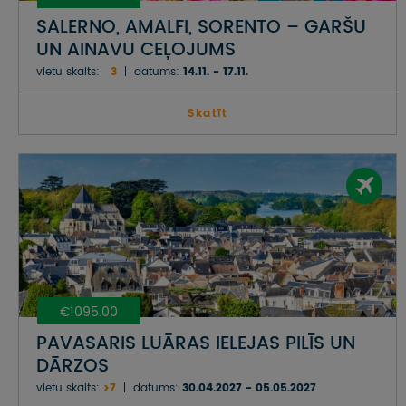
SALERNO, AMALFI, SORENTO – GARŠU
UN AINAVU CEĻOJUMS
vietu skaits:
3
datums:
14.11. - 17.11.
Skatīt
€1095.00
PAVASARIS LUĀRAS IELEJAS PILĪS UN
DĀRZOS
vietu skaits:
>7
datums:
30.04.2027 - 05.05.2027