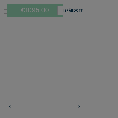
UZŅEMOŠAIS TŪRISMS
€1095.00
IZPĀRDOTS
IMPRO KONKURSI
PIRMSLĪGUMA INFORMĀCIJA, KLIENTA LĪGUMS,
CEĻOJUMU APDROŠINĀŠANA
ATSAUKSMES PAR CEĻOJUMU
VĪZU ANKETAS
PIEMIŅAS ISTABA
IMPRO PRIVĀTUMA POLITIKA
Seko mums: