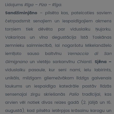
Lidojums
Rīga – Piza – Rīga.
Sandžiminjāno
– pilsēta kas, pateicoties saviem
četrpadsmit senajiem un iespaidīgajiem akmens
torņiem tiek dēvēta par viduslaiku Ņujorku.
Vakariņas un vīna degustācija īstā Toskānas
zemnieku saimniecībā, lai nogaršotu Mikelandželo
iemīļoto sauso baltvīnu
Vernaccia di San
Gimignano
un vietējo sarkanvīnu
Chianti.
Sjēna –
viduslaiku pasaule, kur seni nami, ielu labirints,
unikāls, milzīgam gliemežvākam līdzīgs galvenais
laukums un iespaidīga katedrāle pastāv līdzās
sensenajai zirgu skriešanās
Palio
tradīcijai, kas
arvien vēl notiek divas reizes gadā (2. jūlijā un 16.
augustā), kad pilsēta ietērpjas krāsainu karogu un