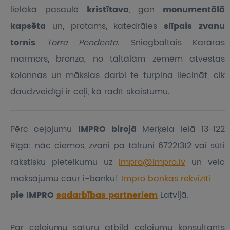
lielākā pasaulē
kristītava
, gan
monumentālā
kapsēta
un, protams, katedrāles
slīpais zvanu
tornis
Torre Pendente
. Sniegbaltais Karāras
marmors, bronza, no tāltālām zemēm atvestas
kolonnas un mākslas darbi te turpina liecināt, cik
daudzveidīgi ir ceļi, kā radīt skaistumu.
Pērc ceļojumu
IMPRO birojā
Merķela ielā 13-122
Rīgā: nāc ciemos, zvani pa tālruni 67221312 vai sūti
rakstisku pieteikumu
uz
impro@impro.lv
un veic
maksājumu caur i-banku!
Impro bankas rekvizīti
pie IMPRO
sadarbības partneriem
Latvijā.
Par ceļojumu saturu atbild ceļojumu konsultants