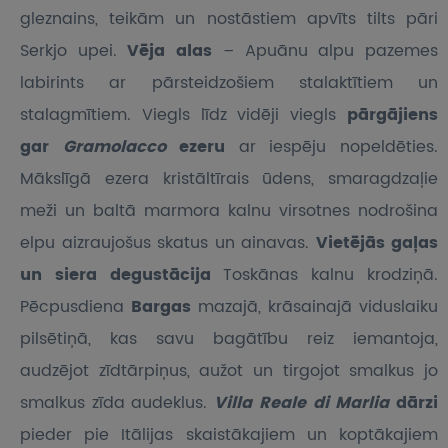
gleznains, teikām un nostāstiem apvīts tilts pāri
Serkjo upei.
Vēja alas
– Apuānu alpu pazemes
labirints ar pārsteidzošiem stalaktītiem un
stalagmītiem. Viegls līdz vidēji viegls
pārgājiens
gar
Gramolacco
ezeru
ar iespēju nopeldēties.
Mākslīgā ezera kristāltīrais ūdens, smaragdzaļie
meži un baltā marmora kalnu virsotnes nodrošina
elpu aizraujošus skatus un ainavas.
Vietējās gaļas
un siera degustācija
Toskānas kalnu krodziņā.
Pēcpusdiena
Bargas
mazajā, krāsainajā viduslaiku
pilsētiņā, kas savu bagātību reiz iemantoja,
audzējot zīdtārpiņus, aužot un tirgojot smalkus jo
smalkus zīda audeklus.
Villa Reale di Marlia
dārzi
pieder pie Itālijas skaistākajiem un koptākajiem