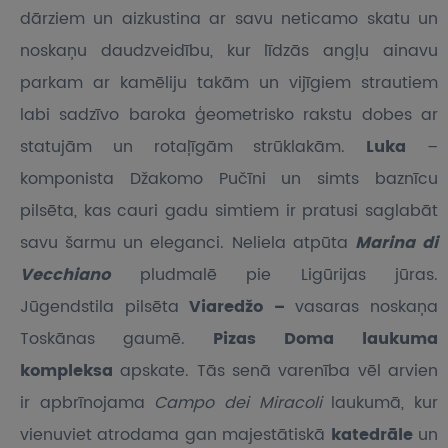
dārziem un aizkustina ar savu neticamo skatu un
noskaņu daudzveidību, kur līdzās angļu ainavu
parkam ar kamēliju takām un vijīgiem strautiem
labi sadzīvo baroka ģeometrisko rakstu dobes ar
statujām un rotaļīgām strūklakām.
Luka
–
komponista Džakomo Pučīni un simts baznīcu
pilsēta, kas cauri gadu simtiem ir pratusi saglabāt
savu šarmu un eleganci. Neliela atpūta
Marina di
Vecchiano
pludmalē pie Ligūrijas jūras.
Jūgendstila pilsēta
Viaredžo –
vasaras noskaņa
Toskānas gaumē.
Pizas Doma laukuma
kompleksa
apskate. Tās senā varenība vēl arvien
ir apbrīnojama
Campo dei Miracoli
laukumā, kur
vienuviet atrodama gan majestātiskā
katedrāle
un