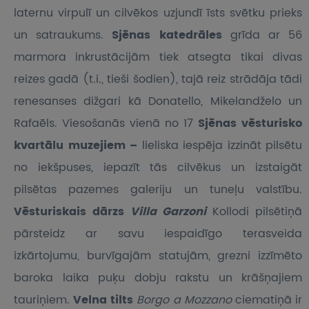
laternu virpulī un cilvēkos uzjundī īsts svētku prieks
un satraukums.
Sjēnas katedrāles
grīda ar 56
marmora inkrustācijām tiek atsegta tikai divas
reizes gadā (t.i., tieši šodien), tajā reiz strādāja tādi
renesanses dižgari kā Donatello, Mikelandželo un
Rafaēls. Viesošanās vienā no 17
Sjēnas vēsturisko
kvartālu muzejiem –
lieliska iespēja izzināt pilsētu
no iekšpuses, iepazīt tās cilvēkus un izstaigāt
pilsētas pazemes galeriju un tuneļu valstību.
Vēsturiskais dārzs
Villa Garzoni
Kollodi pilsētiņā
pārsteidz ar savu iespaidīgo terasveida
izkārtojumu, burvīgajām statujām, grezni izzīmēto
baroka laika puķu dobju rakstu un krāšņajiem
tauriņiem.
Velna tilts
Borgo a Mozzano
ciematiņā ir