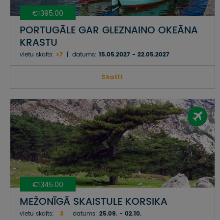
€1395.00
PORTUGĀLE GAR GLEZNAINO OKEĀNA
KRASTU
vietu skaits:
>7
datums:
15.05.2027 - 22.05.2027
Skatīt
€1345.00
MEŽONĪGĀ SKAISTULE KORSIKA
vietu skaits:
3
datums:
25.09. - 02.10.