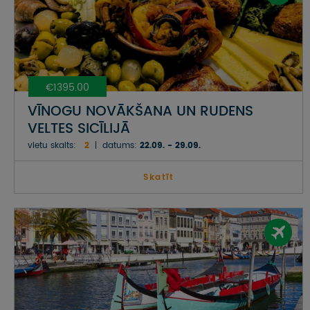
€1395.00
VĪNOGU NOVĀKŠANA UN RUDENS
VELTES SICĪLIJĀ
vietu skaits:
2
datums:
22.09. - 29.09.
Skatīt