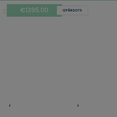
UZŅEMOŠAIS TŪRISMS
€1395.00
IZPĀRDOTS
IMPRO KONKURSI
PIRMSLĪGUMA INFORMĀCIJA, KLIENTA LĪGUMS,
CEĻOJUMU APDROŠINĀŠANA
ATSAUKSMES PAR CEĻOJUMU
VĪZU ANKETAS
PIEMIŅAS ISTABA
IMPRO PRIVĀTUMA POLITIKA
Seko mums: