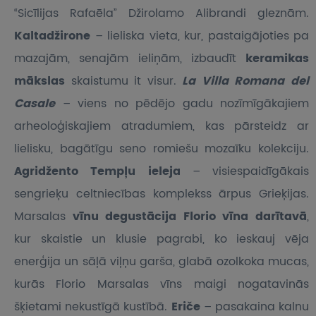
“Sicīlijas Rafaēla” Džirolamo Alibrandi gleznām.
Kaltadžirone
– lieliska vieta, kur, pastaigājoties pa
mazajām, senajām ieliņām, izbaudīt
keramikas
mākslas
skaistumu it visur.
La Villa Romana del
Casale
– viens no pēdējo gadu nozīmīgākajiem
arheoloģiskajiem atradumiem, kas pārsteidz ar
lielisku, bagātīgu seno romiešu mozaīku kolekciju.
Agridžento Tempļu ieleja
– visiespaidīgākais
sengrieķu celtniecības komplekss ārpus Grieķijas.
Marsalas
vīnu degustācija Florio vīna darītavā
,
kur skaistie un klusie pagrabi, ko ieskauj vēja
enerģija un sāļā viļņu garša, glabā ozolkoka mucas,
kurās Florio Marsalas vīns maigi nogatavinās
šķietami nekustīgā kustībā.
Eriče
– pasakaina kalnu