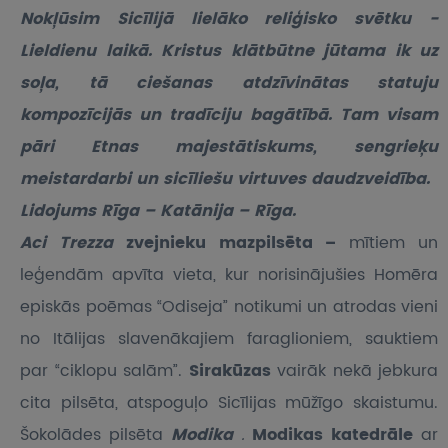
Nokļūsim Sicīlijā lielāko reliģisko svētku -
Lieldienu laikā. Kristus klātbūtne jūtama ik uz
soļa, tā ciešanas atdzīvinātas statuju
kompozīcijās un tradīciju bagātībā. Tam visam
pāri Etnas majestātiskums, sengrieķu
meistardarbi un sicīliešu virtuves daudzveidība.
Lidojums Rīga – Katānija – Rīga.
Aci Trezza
zvejnieku mazpilsēta –
mītiem un
leģendām apvīta vieta, kur norisinājušies Homēra
episkās poēmas “Odiseja” notikumi un atrodas vieni
no Itālijas slavenākajiem faraglioniem, sauktiem
par “ciklopu salām”.
Sirakūzas
vairāk nekā jebkura
cita pilsēta, atspoguļo Sicīlijas mūžīgo skaistumu.
Šokolādes pilsēta
Modika
.
Modikas katedrāle
ar