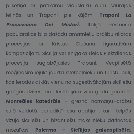
pilsētiņa ar patīkamu viduslaiku auru šaurajās
ieliņās un Trapani pie kājām.
Trapani
La
Processione Dei Misteri.
Itālijā vēsturiski
populārākas bija dažādu amatnieku brālību rīkotas
procesijas ar Kristus Ciešanu figuratīvām
kompozīcijām. Sicīlijā vērienīgākā Lielās Piektdienas
procesija saglabājusies Trapani, Vecpilsētā
mēģināsim iejukt jauktā svētceļnieku un tūristu pūlī,
kas ierodas atklāt vienu no suģestīvākajām sicīliešu
garīgās dzīves manifestācijām visa gada garumā.
Monreāles katedrāle
– greznā normāņu–arābu
stilā veidotā benediktīniešu abatija , kur telpās
vizuļo sicīliešu un bizantiešu mākslinieku darinātās
mozaīkas.
Palermo
–
Sicīlijas galvaspilsēta.