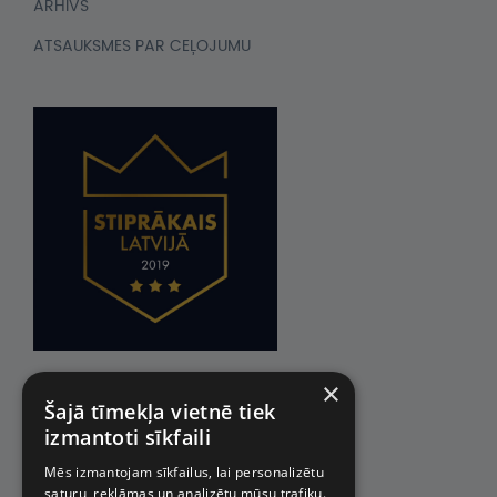
ARHĪVS
ATSAUKSMES PAR CEĻOJUMU
×
Šajā tīmekļa vietnē tiek
izmantoti sīkfaili
Mēs izmantojam sīkfailus, lai personalizētu
saturu, reklāmas un analizētu mūsu trafiku.