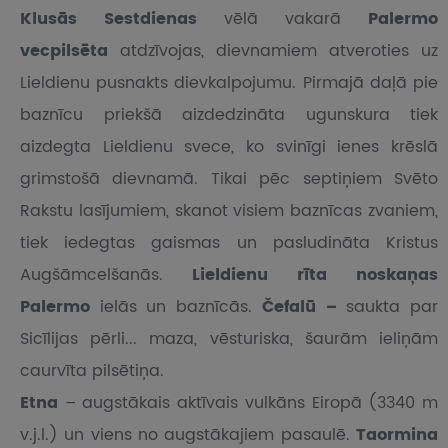
Klusās Sestdienas
vēlā vakarā
Palermo
vecpilsēta
atdzīvojas, dievnamiem atveroties uz
Lieldienu pusnakts dievkalpojumu. Pirmajā daļā pie
baznīcu priekšā aizdedzināta ugunskura tiek
aizdegta Lieldienu svece, ko svinīgi ienes krēslā
grimstošā dievnamā. Tikai pēc septiņiem Svēto
Rakstu lasījumiem, skanot visiem baznīcas zvaniem,
tiek iedegtas gaismas un pasludināta Kristus
Augšāmcelšanās.
Lieldienu rīta noskaņas
Palermo
ielās un baznīcās.
Čefalū
–
saukta par
Sicīlijas pērli... maza, vēsturiska, šaurām ieliņām
caurvīta pilsētiņa.
Etna
– augstākais aktīvais vulkāns Eiropā (3340 m
v.j.l.) un viens no augstākajiem pasaulē.
Taormina