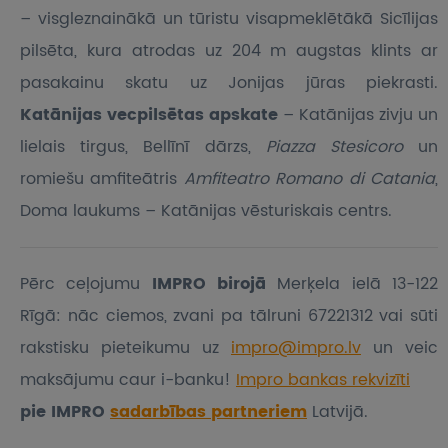
– visgleznainākā un tūristu visapmeklētākā Sicīlijas
pilsēta, kura atrodas uz 204 m augstas klints ar
pasakainu skatu uz Jonijas jūras piekrasti.
Katānijas vecpilsētas apskate
– Katānijas zivju un
lielais tirgus, Bellīnī dārzs,
Piazza Stesicoro
un
romiešu amfiteātris
Amfiteatro Romano di Catania
,
Doma laukums – Katānijas vēsturiskais centrs.
Pērc ceļojumu
IMPRO birojā
Merķela ielā 13-122
Rīgā: nāc ciemos, zvani pa tālruni 67221312 vai sūti
rakstisku pieteikumu
uz
impro@impro.lv
un veic
maksājumu caur i-banku!
Impro bankas rekvizīti
pie IMPRO
sadarbības partneriem
Latvijā.