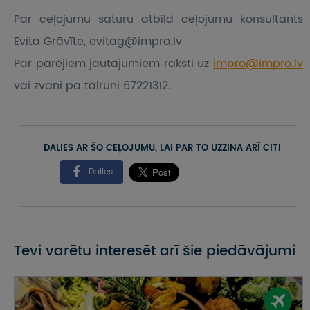
Par ceļojumu saturu atbild ceļojumu konsultants
Evita Grāvīte, evitag@impro.lv
Par pārējiem jautājumiem raksti uz
impro@impro.lv
vai zvani pa tālruni 67221312.
DALIES AR ŠO CEĻOJUMU, LAI PAR TO UZZINA ARĪ CITI
Dalies
Tevi varētu interesēt arī šie piedāvājumi