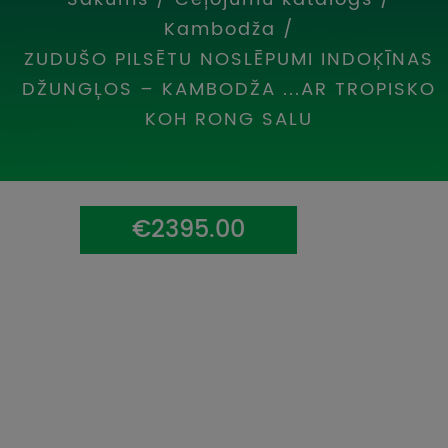
UZŅEMOŠAIS TŪRISMS
Kambodža
/
ZUDUŠO PILSĒTU NOSLĒPUMI INDOĶĪNAS
IMPRO KONKURSI
DŽUNGĻOS – KAMBODŽA ...AR TROPISKO
PIRMSLĪGUMA INFORMĀCIJA, KLIENTA LĪGUMS,
KOH RONG SALU
CEĻOJUMU APDROŠINĀŠANA
ATSAUKSMES PAR CEĻOJUMU
€2395.00
VĪZU ANKETAS
PIEMIŅAS ISTABA
IMPRO PRIVĀTUMA POLITIKA
Seko mums: