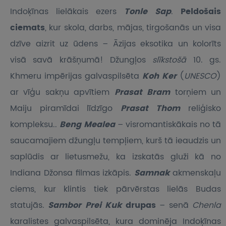
Indoķīnas lielākais ezers
Tonle Sap
.
Peldošais
ciemats
, kur skola, darbs, mājas, tirgošanās un visa
dzīve aizrit uz ūdens – Āzijas eksotika un kolorīts
visā savā krāšņumā! Džungļos
slīkstošā
10. gs.
Khmeru impērijas galvaspilsēta
Koh Ker
(
UNESCO
)
ar vīģu sakņu apvītiem
Prasat Bram
torņiem un
Maiju piramīdai līdzīgo
Prasat Thom
reliģisko
kompleksu..
Beng Mealea
– visromantiskākais no tā
saucamajiem džungļu tempļiem, kurš tā ieaudzis un
saplūdis ar lietusmežu, ka izskatās gluži kā no
Indiana Džonsa filmas izkāpis.
Samnak
akmenskaļu
ciems, kur klintis tiek pārvērstas lielās Budas
statujās.
Sambor Prei Kuk
drupas
– senā
Chenla
karalistes galvaspilsēta, kura dominēja Indoķīnas