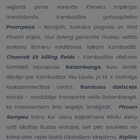
reģionā pirms varenās Khmeru impērijas
izveidošanās. Kambodžas galvaspilsēta
Pnompeņa
– karaļpils, Sudraba pagoda un
Wat
Phnom
stūpa,
Toul Saleng
genocīda muzejs, veltīts
sarkano khmeru valdīšanas laikam Kambodžā.
Choenok Ek killing fields
– Kambodžas vēstures
tumšākā lapaspuse.
Batambanga
, kuru senāk
dēvēja par Kambodžas rīsu bļodu, jo tā ir nozīmīgs
lauksaimniecības centrs.
Bambusu dzelzceļa
stacija – savdabīgs transporta veids Batambangā,
ko interesentiem būs iespēja izmēģināt.
Phnom
Sampeu
kalns, kur vienu kaļķakmens klinšu sienu
rotā izkaltas Budas statujas, bet pēc saulrieta no
kalna alas veļas laukā tūkstošiem sikspārņu.
Atpūta