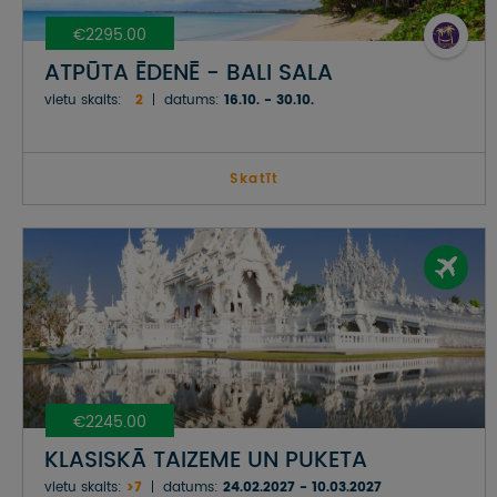
€2295.00
ATPŪTA ĒDENĒ - BALI SALA
vietu skaits:
2
datums:
16.10. - 30.10.
Skatīt
€2245.00
KLASISKĀ TAIZEME UN PUKETA
vietu skaits:
>7
datums:
24.02.2027 - 10.03.2027