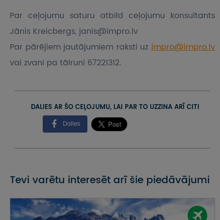
Par ceļojumu saturu atbild ceļojumu konsultants
Jānis Kreicbergs, janis@impro.lv
Par pārējiem jautājumiem raksti uz
impro@impro.lv
vai zvani pa tālruni 67221312.
DALIES AR ŠO CEĻOJUMU, LAI PAR TO UZZINA ARĪ CITI
Dalies
Tevi varētu interesēt arī šie piedāvājumi