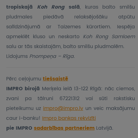
tropiskajā
Koh Rong
salā
, kuras balto smilšu
pludmales piedāvā relaksējošāku atpūtu
salīdzinājumā ar Taizemes kūrortiem. Iespēja
apmeklēt kluso un neskarto
Koh Rong Samloem
salu ar tās skaistajām, balto smilšu pludmalēm.
Lidojums
Pnompeņa – Rīga
.
Pērc ceļojumu
tiešsaistē
IMPRO birojā
Merķela ielā 13-122 Rīgā: nāc ciemos,
zvani pa tālruni 67221312 vai sūti rakstisku
pieteikumu
uz
impro@impro.lv
un veic maksājumu
caur i-banku!
Impro bankas rekvizīti
pie IMPRO
sadarbības partneriem
Latvijā.