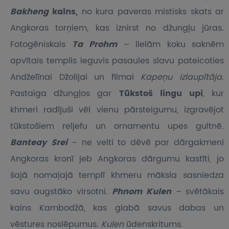
Bakheng
kalns,
no kura paveras mistisks skats ar
Angkoras torņiem, kas iznirst no džungļu jūras
.
Fotogēniskais
Ta Prohm
– lielām koku saknēm
apvītais templis ieguvis pasaules slavu pateicoties
Andželīnai Džolijai un filmai
Kapeņu izlaupītāja
.
Pastaiga džungļos gar
Tūkstoš lingu upi
, kur
khmeri radījuši vēl vienu pārsteigumu, izgravējot
tūkstošiem reljefu un ornamentu upes gultnē.
Banteay Srei
– ne velti to dēvē par dārgakmeni
Angkoras kronī jeb Angkoras dārgumu kastīti, jo
šajā nomaļajā templī khmeru māksla sasniedza
savu augstāko virsotni.
Phnom Kulen
– svētākais
kalns Kambodžā, kas glabā savus dabas un
vēstures noslēpumus.
Kulen
ūdenskritums.