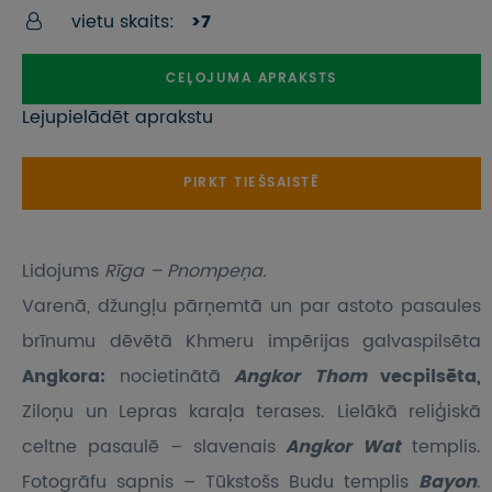
vietu skaits:
>7
CEĻOJUMA APRAKSTS
Lejupielādēt aprakstu
PIRKT TIEŠSAISTĒ
Lidojums
Rīga – Pnompeņa.
Varenā, džungļu pārņemtā un par astoto pasaules
brīnumu dēvētā Khmeru impērijas galvaspilsēta
Angkora:
nocietinātā
Angkor Thom
vecpilsēta,
Ziloņu un Lepras karaļa terases. Lielākā reliģiskā
celtne pasaulē – slavenais
Angkor Wat
templis.
Fotogrāfu sapnis – Tūkstošs Budu templis
Bayon
.