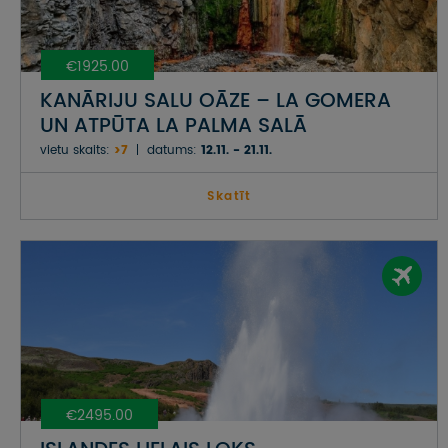
€1925.00
KANĀRIJU SALU OĀZE – LA GOMERA
UN ATPŪTA LA PALMA SALĀ
vietu skaits:
>7
datums:
12.11. - 21.11.
Skatīt
€2495.00