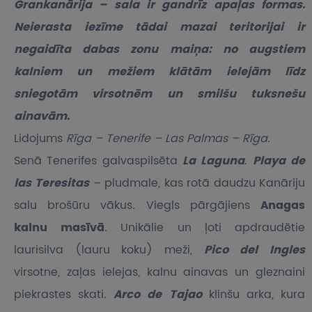
Grankanārija – sala ir gandrīz apaļas formas.
Neierasta iezīme tādai mazai teritorijai ir
negaidīta dabas zonu maiņa: no augstiem
kalniem un mežiem klātām ielejām līdz
sniegotām virsotnēm un smilšu tuksnešu
ainavām.
Lidojums
Rīga – Tenerife – Las Palmas – Rīga
.
Senā Tenerifes galvaspilsēta
La Laguna
.
Playa de
las Teresitas
– pludmale, kas rotā daudzu Kanāriju
salu brošūru vākus. Viegls pārgājiens
Anagas
kalnu masīvā
. Unikālie un ļoti apdraudētie
laurisilva (lauru koku) meži,
Pico del Ingles
virsotne, zaļas ielejas, kalnu ainavas un gleznaini
piekrastes skati.
Arco de Tajao
klinšu arka, kura