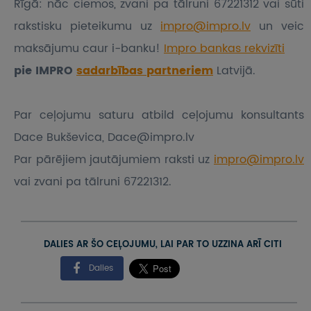
Rīgā: nāc ciemos, zvani pa tālruni 67221312 vai sūti
rakstisku pieteikumu
uz
impro@impro.lv
un veic
maksājumu caur i-banku!
Impro bankas rekvizīti
pie IMPRO
sadarbības partneriem
Latvijā.
Par ceļojumu saturu atbild ceļojumu konsultants
Dace Bukševica, Dace@impro.lv
Par pārējiem jautājumiem raksti uz
impro@impro.lv
vai zvani pa tālruni 67221312.
DALIES AR ŠO CEĻOJUMU, LAI PAR TO UZZINA ARĪ CITI
Dalies