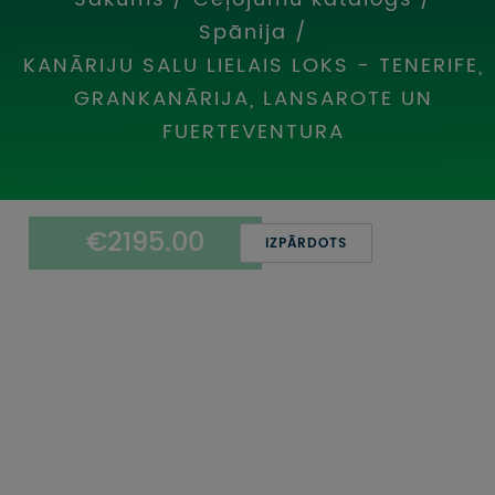
UZŅEMOŠAIS TŪRISMS
Spānija
/
KANĀRIJU SALU LIELAIS LOKS - TENERIFE,
IMPRO KONKURSI
GRANKANĀRIJA, LANSAROTE UN
PIRMSLĪGUMA INFORMĀCIJA, KLIENTA LĪGUMS,
FUERTEVENTURA
CEĻOJUMU APDROŠINĀŠANA
ATSAUKSMES PAR CEĻOJUMU
€2195.00
IZPĀRDOTS
VĪZU ANKETAS
PIEMIŅAS ISTABA
IMPRO PRIVĀTUMA POLITIKA
Seko mums: