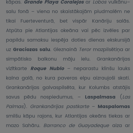
kāpas.
Grande Playa Coralejos
ar
Lobos
vulkānu–
salu fonā – viena no skaistākajām pludmalēm ne
tikai Fuerteventurā, bet vispār Kanāriju salās.
Atpūta pie Atlantijas okeāna vai pēc izvēles par
papildu samaksu iespēja doties dienas ekskursijā
uz
Graciozas salu
. Gleznainā
Teror
mazpilsētiņa ar
simpātisko balkonu māju ielu. Grankanārijas
vizītkarte
Roque Nublo
– neparastu klinšu lauks
kalna galā, no kura paveras elpu aizraujoši skati.
Grankanārijas galvaspilsēta, kur Kolumbs atstājis
savus pēdu nospiedumus, –
Laspalmasa
(
Las
Palmas
).
Grankanārijas pastkarte
–
Maspalomas
smilšu kāpu rajons, kur Atlantijas okeāns tiekas ar
mazo Sahāru
. Barranco de Guayadeque
aiza ar