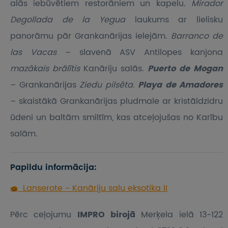
alās iebūvētiem restorāniem un kapelu.
Mirador
Degollada de la Yegua
laukums ar lielisku
panorāmu pār Grankanārijas ielejām.
Barranco de
las Vacas
– slavenā ASV Antilopes kanjona
mazākais brālītis
Kanāriju salās.
Puerto de Mogan
– Grankanārijas
Ziedu pilsēta
.
Playa de Amadores
– skaistākā Grankanārijas pludmale ar kristāldzidru
ūdeni un baltām smiltīm, kas atceļojušas no Karību
salām.
Papildu informācija:
Lanserote - Kanāriju salu eksotika II
Pērc ceļojumu
IMPRO birojā
Merķela ielā 13-122