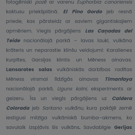
fotogēniski
pozē
ar varenu
Euphorbia canariensis
kaktusu priekšplānā.
El Pino Gordo
jeb resnā
priede, kas pārsteidz ar saviem gigantiskajiem
apmēriem. Viegls pārgājiens
Las Caņadas del
Teide
nacionālajā parkā – lavas lauki, vulkāna
krāteris un neparastie klinšu veidojumi: Karalienes
kurpītes, Garsijas klintis un Mēness ainavas.
Lansarotes salas
vulkāniskās darbības radītas
Mēness virsmai līdzīgās ainavas
Timanfaya
nacionālajā parkā,
Uguns kalni
, eksperiments ar
geizeru. Īss un viegls pārgājiens uz
Caldera
Colorada
jeb
Sarkano vulkānu
, kura pakājē zemē
iestigusi milzīga vulkāniskā bumba–akmens, ko
savulaik izspļāvis šis vulkāns
.
Savdabīgie
Gerijas