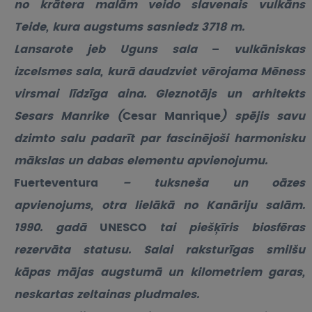
no krātera malām veido slavenais vulkāns
Teide, kura augstums sasniedz 3718 m.
Lansarote jeb Uguns sala
–
vulkāniskas
izcelsmes sala, kurā daudzviet vērojama Mēness
virsmai līdzīga aina. Gleznotājs un arhitekts
Sesars Manrike (
Cesar Manrique
) spējis savu
dzimto salu padarīt par fascinējoši harmonisku
mākslas un dabas elementu apvienojumu.
Fuerteventura
– tuksneša un oāzes
apvienojums, otra lielākā no Kanāriju salām.
1990. gadā
UNESCO
tai piešķīris biosfēras
rezervāta statusu. Salai raksturīgas smilšu
kāpas mājas augstumā un kilometriem garas,
neskartas zeltainas pludmales.