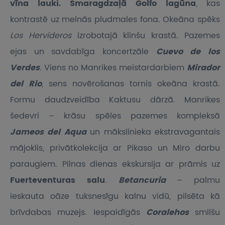
vīna lauki. Smaragdzaļā Golfo lagūna
, kas
kontrastē uz melnās pludmales fona. Okeāna spēks
Los Hervideros
izrobotajā klinšu krastā. Pazemes
ejas un savdabīga koncertzāle
Cuevo de los
Verdes
. Viens no Manrikes meistardarbiem
Mirador
del Rio
, sens novērošanas tornis okeāna krastā.
Formu daudzveidība Kaktusu dārzā. Manrikes
šedevri – krāsu spēles pazemes kompleksā
Jameos del Aqua
un mākslinieka ekstravagantais
mājoklis, privātkolekcija ar Pikaso un Miro darbu
paraugiem. Pilnas dienas ekskursija ar prāmis uz
Fuerteventuras salu
.
Betancuria
– palmu
ieskauta oāze tuksnesīgu kalnu vidū, pilsēta kā
brīvdabas muzejs. Iespaidīgās
Coralehos
smilšu