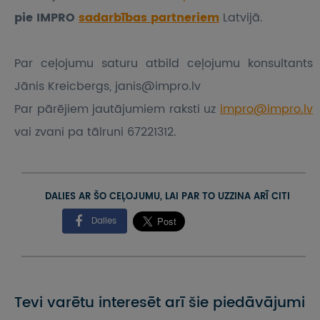
pie IMPRO
sadarbības partneriem
Latvijā.
Par ceļojumu saturu atbild ceļojumu konsultants
Jānis Kreicbergs, janis@impro.lv
Par pārējiem jautājumiem raksti uz
impro@impro.lv
vai zvani pa tālruni 67221312.
DALIES AR ŠO CEĻOJUMU, LAI PAR TO UZZINA ARĪ CITI
Dalies
Tevi varētu interesēt arī šie piedāvājumi