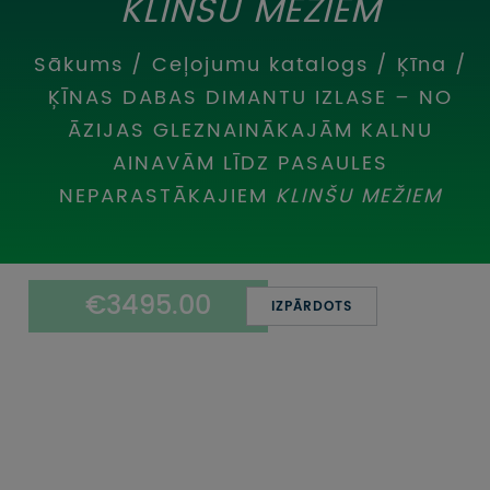
KLINŠU MEŽIEM
UZŅEMOŠAIS TŪRISMS
Sākums
/
Ceļojumu katalogs
/
Ķīna
/
IMPRO KONKURSI
ĶĪNAS DABAS DIMANTU IZLASE – NO
PIRMSLĪGUMA INFORMĀCIJA, KLIENTA LĪGUMS,
ĀZIJAS GLEZNAINĀKAJĀM KALNU
CEĻOJUMU APDROŠINĀŠANA
AINAVĀM LĪDZ PASAULES
ATSAUKSMES PAR CEĻOJUMU
NEPARASTĀKAJIEM
KLINŠU MEŽIEM
VĪZU ANKETAS
€3495.00
PIEMIŅAS ISTABA
IZPĀRDOTS
IMPRO PRIVĀTUMA POLITIKA
Seko mums: