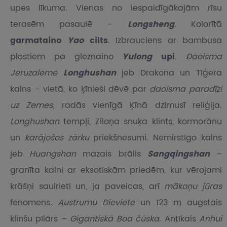
upes līkuma. Vienas no iespaidīgākajām rīsu
terasēm pasaulē –
Longsheng
. Kolorītā
garmataino
Yao
cilts
. Izbrauciens ar bambusa
plostiem pa gleznaino
Yulong
upi
.
Daoisma
Jeruzaleme
Longhushan
jeb Drakona un Tīģera
kalns – vietā, ko ķīnieši dēvē par
daoisma paradīzi
uz Zemes
, radās vienīgā Ķīnā dzimusī reliģija.
Longhushan
tempļi, Ziloņa snuķa klints, kormorānu
un
karājošos zārku
priekšnesumi. Nemirstīgo kalns
jeb
Huangshan
mazais brālis
Sangqingshan
–
granīta kalni ar eksotiskām priedēm, kur vērojami
krāšņi saulrieti un, ja paveicas, arī
mākoņu jūras
fenomens.
Austrumu Dieviete
un 123 m augstais
klinšu pīlārs –
Gigantiskā Boa čūska
. Antīkais
Anhui