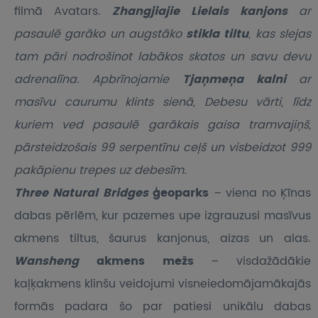
filmā Avatars.
Zhangjiajie Lielais kanjons
ar
pasaulē garāko un augstāko
stikla tiltu
, kas slejas
tam pāri nodrošinot labākos skatos un savu devu
adrenalīna. Apbrīnojamie
Tjaņmeņa kalni
ar
masīvu caurumu klints sienā, Debesu vārti, līdz
kuriem ved pasaulē garākais gaisa tramvajiņš,
pārsteidzošais 99 serpentīnu ceļš un visbeidzot 999
pakāpienu trepes uz debesīm.
Three Natural Bridges
ģeoparks
– viena no Ķīnas
dabas pērlēm, kur pazemes upe izgrauzusi masīvus
akmens tiltus, šaurus kanjonus, aizas un alas.
Wansheng
akmens mežs
– visdažādākie
kaļķakmens klinšu veidojumi visneiedomājamākajās
formās padara šo par patiesi unikālu dabas