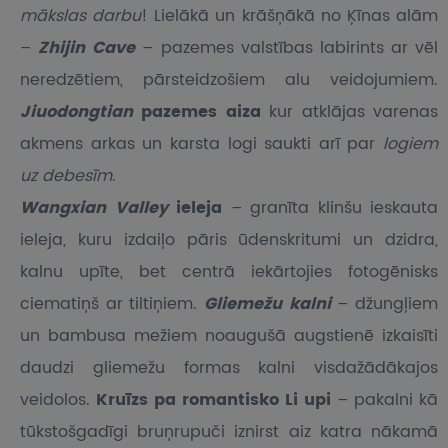
mākslas darbu
! Lielākā un krāšņākā no Ķīnas alām
–
Zhijin Cave
– pazemes valstības labirints ar vēl
neredzētiem, pārsteidzošiem alu veidojumiem.
Jiuodongtian
pazemes aiza
kur atklājas varenas
akmens arkas un karsta logi saukti arī par
logiem
uz debesīm
.
Wangxian Valley
ieleja
– granīta klinšu ieskauta
ieleja, kuru izdaiļo pāris ūdenskritumi un dzidra,
kalnu upīte, bet centrā iekārtojies fotogēnisks
ciematiņš ar tiltiņiem.
Gliemežu kalni
– džungļiem
un bambusa mežiem noaugušā augstienē izkaisīti
daudzi gliemežu formas kalni visdažādākajos
veidolos.
Kruīzs pa romantisko Li upi
– pakalni kā
tūkstošgadīgi bruņrupuči iznirst aiz katra nākamā