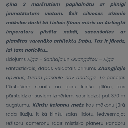
Ķīna 3 maršrutiem papildinātu ar pilnīgi
jaunatklātām vietām.
Šeit cilvēces diženie
mākslas darbi kā Lielais Ķīnas mūris un Aizliegtā
imperatoru pilsēta nobāl, sacenšoties ar
planētas varenāko arhitektu Dabu. Tas ir jāredz,
lai tam noticētu...
Lidojums
Rīga – Šanhaja
un
Guangdžou
– Rīga.
Fantastiskais, dabas veidotais brīnums
Zhangjiajie
apvidus, kuram pasaulē nav analoga. Te
paceļas
tūkstošiem smailu un garu klinšu pīlāru, kas
pārsteidz ar saviem izmēriem, sasniedzot pat 370 m
augstumu.
Klinšu kolonnu mežs
, kas mākoņu jūrā
rada ilūziju, it kā klinšu salas lidotu, iedvesmojot
režisoru Kameronu radīt mistisko planētu Pandoru