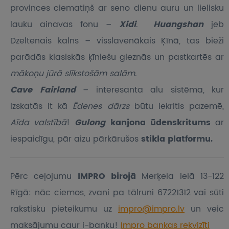
provinces ciematiņš ar seno dienu auru un lielisku
lauku ainavas fonu –
Xidi
.
Huangshan
jeb
Dzeltenais kalns – visslavenākais Ķīnā, tas bieži
parādās klasiskās ķīniešu gleznās un pastkartēs ar
mākoņu jūrā slīkstošām salām
.
Cave Fairland
– interesanta alu sistēma, kur
izskatās it kā
Ēdenes dārzs
būtu iekritis pazemē,
Aīda valstībā
!
Gulong
kanjona ūdenskritums
ar
iespaidīgu, pār aizu pārkārušos
stikla platformu.
Pērc ceļojumu
IMPRO birojā
Merķela ielā 13-122
Rīgā: nāc ciemos, zvani pa tālruni 67221312 vai sūti
rakstisku pieteikumu
uz
impro@impro.lv
un veic
maksājumu caur i-banku!
Impro bankas rekvizīti