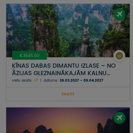
€3645.00
ĶĪNAS DABAS DIMANTU IZLASE – NO
ĀZIJAS GLEZNAINĀKAJĀM KALNU
AINAVĀM LĪDZ PASAULES
vietu skaits:
>7
datums:
26.03.2027 - 09.04.2027
NEPARASTĀKAJIEM KLINŠU MEŽIEM
Skatīt