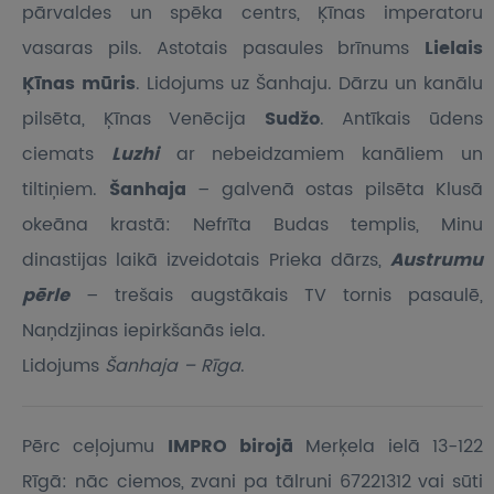
pārvaldes un spēka centrs, Ķīnas imperatoru
vasaras pils. Astotais pasaules brīnums
Lielais
Ķīnas mūris
. Lidojums uz Šanhaju. Dārzu un kanālu
pilsēta, Ķīnas Venēcija
Sudžo
. Antīkais ūdens
ciemats
Luzhi
ar nebeidzamiem kanāliem un
tiltiņiem.
Šanhaja
– galvenā ostas pilsēta Klusā
okeāna krastā: Nefrīta Budas templis, Minu
dinastijas laikā izveidotais Prieka dārzs,
Austrumu
pērle
– trešais augstākais TV tornis pasaulē,
Naņdzjinas iepirkšanās iela.
Lidojums
Šanhaja – Rīga
.
Pērc ceļojumu
IMPRO birojā
Merķela ielā 13-122
Rīgā: nāc ciemos, zvani pa tālruni 67221312 vai sūti