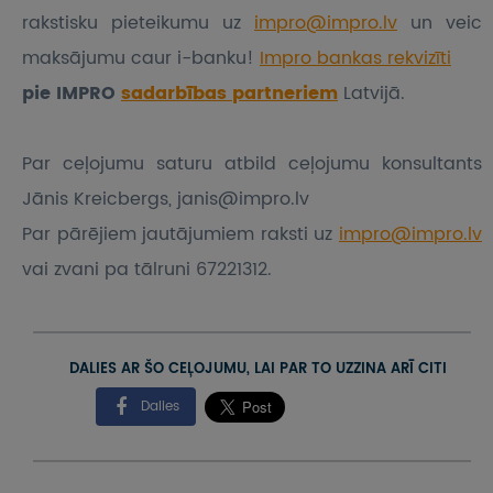
rakstisku pieteikumu
uz
impro@impro.lv
un veic
maksājumu caur i-banku!
Impro bankas rekvizīti
pie IMPRO
sadarbības partneriem
Latvijā.
Par ceļojumu saturu atbild ceļojumu konsultants
Jānis Kreicbergs, janis@impro.lv
Par pārējiem jautājumiem raksti uz
impro@impro.lv
vai zvani pa tālruni 67221312.
DALIES AR ŠO CEĻOJUMU, LAI PAR TO UZZINA ARĪ CITI
Dalies