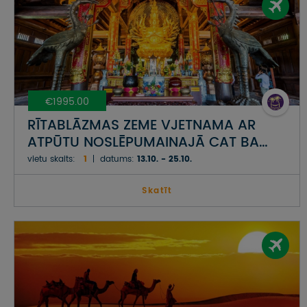
€1995.00
RĪTABLĀZMAS ZEME VJETNAMA AR
ATPŪTU NOSLĒPUMAINAJĀ CAT BA
SALĀ HALONGAS LĪCĪ
vietu skaits:
1
datums:
13.10. - 25.10.
Skatīt