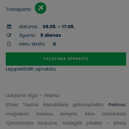
Transports:
datums:
09.09. - 17.09.
ilgums:
9 dienas
vietu skaits:
0
CEĻOJUMA APRAKSTS
Lejupielādēt aprakstu
Lidojums
Rīga – Pekina
.
Ķīnas Tautas Republikas galvaspilsēta
Pekina:
maģiskais Debesu templis, Mao izveidotais
Tjaņaņmiņa laukums, Aizliegtā pilsēta – Ķīnas