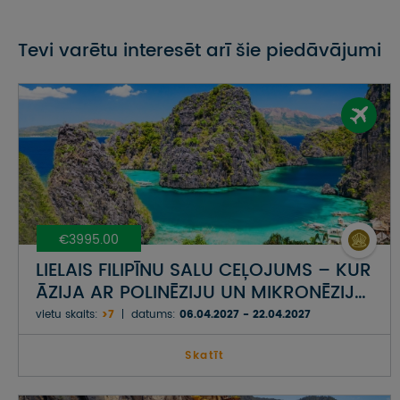
Tevi varētu interesēt arī šie piedāvājumi
€3995.00
LIELAIS FILIPĪNU SALU CEĻOJUMS – KUR
ĀZIJA AR POLINĒZIJU UN MIKRONĒZIJU
TIEKAS
vietu skaits:
>7
datums:
06.04.2027 - 22.04.2027
Skatīt