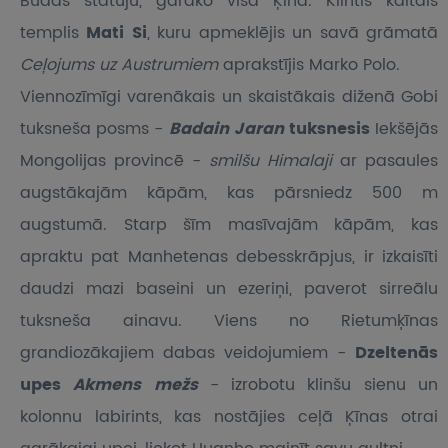
Budas statuju, garāko visā Ķīnā. Klintīs kaltais
templis
Mati Si
, kuru apmeklējis un savā grāmatā
Ceļojums uz Austrumiem
aprakstījis Marko Polo.
Viennozīmīgi varenākais un skaistākais diženā Gobi
tuksneša posms -
Badain Jaran
tuksnesis
Iekšējās
Mongolijas provincē -
smilšu Himalaji
ar pasaules
augstākajām kāpām, kas pārsniedz 500 m
augstumā. Starp šīm masīvajām kāpām, kas
apraktu pat Manhetenas debesskrāpjus, ir izkaisīti
daudzi mazi baseini un ezeriņi, paverot sirreālu
tuksneša ainavu. Viens no Rietumķīnas
grandiozākajiem dabas veidojumiem -
Dzeltenās
upes
Akmens mežs
- izrobotu klinšu sienu un
kolonnu labirints, kas nostājies ceļā Ķīnas otrai