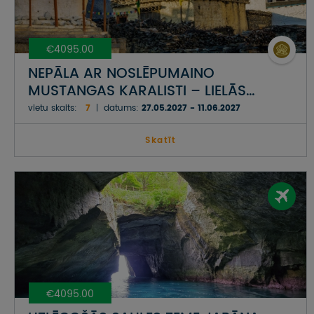
€4095.00
NEPĀLA AR NOSLĒPUMAINO
MUSTANGAS KARALISTI – LIELĀS
HIMALAJU VIRSOTNES, SĀRTIE
vietu skaits:
7
datums:
27.05.2027 - 11.06.2027
KANJONI, KRĀSAINIE KALNI UN MAZĀ
LHASA
Skatīt
€4095.00