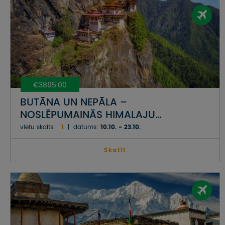
€3895.00
BUTĀNA UN NEPĀLA –
NOSLĒPUMAINĀS HIMALAJU
KARALISTES
vietu skaits:
1
datums:
10.10. - 23.10.
Skatīt