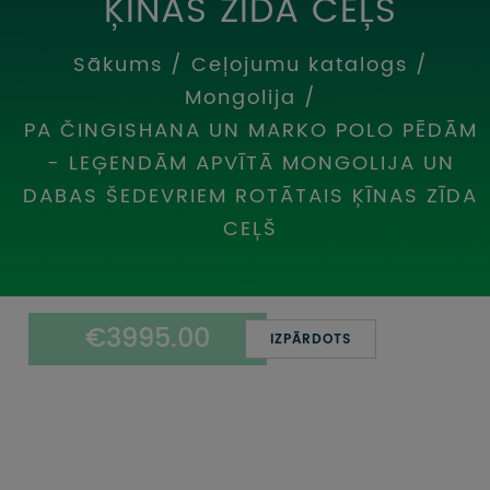
ĶĪNAS ZĪDA CEĻŠ
UZŅEMOŠAIS TŪRISMS
Sākums
/
Ceļojumu katalogs
/
IMPRO KONKURSI
Mongolija
/
PIRMSLĪGUMA INFORMĀCIJA, KLIENTA LĪGUMS,
PA ČINGISHANA UN MARKO POLO PĒDĀM
CEĻOJUMU APDROŠINĀŠANA
- LEĢENDĀM APVĪTĀ MONGOLIJA UN
DABAS ŠEDEVRIEM ROTĀTAIS ĶĪNAS ZĪDA
ATSAUKSMES PAR CEĻOJUMU
CEĻŠ
VĪZU ANKETAS
PIEMIŅAS ISTABA
€3995.00
IZPĀRDOTS
IMPRO PRIVĀTUMA POLITIKA
Seko mums: