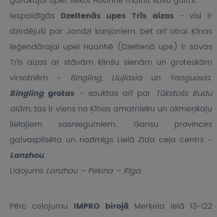
garākajai upei, liekot Huanhe mainīt savu gultni.
Iespaidīgās
Dzeltenās upes Trīs aizas
- visi ir
dzirdējuši par Jandzi kanjoniem, bet arī otrai Ķīnas
leģendārajai upei Huanhē (Dzeltenā upe) ir savas
Trīs aizas ar stāvām klinšu sienām un groteskām
virsotnēm -
Bingling
,
Liujiaxia
un
Yanguoxia
.
Bingling
grotas
- sauktas arī par
Tūkstošs Budu
alām
, tas ir viens no Ķīnas amatnieku un akmeņkaļu
lielajiem sasniegumiem. Gansu provinces
galvaspilsēta un nozīmīgs Lielā Zīda ceļa centrs -
Lanzhou
.
Lidojums
Lanzhou – Pekina – Rīga.
Pērc ceļojumu
IMPRO birojā
Merķela ielā 13-122