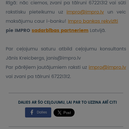
Rīgā: nāc ciemos, zvani pa tālruni 67221312 vai sūti
rakstisku pieteikumu
uz
impro@impro.lv
un veic
maksājumu caur i-banku!
Impro bankas rekvizīti
pie IMPRO
sadarbības partneriem
Latvijā.
Par ceļojumu saturu atbild ceļojumu konsultants
Jānis Kreicbergs, janis@impro.lv
Par pārējiem jautājumiem raksti uz
impro@impro.lv
vai zvani pa tālruni 67221312.
DALIES AR ŠO CEĻOJUMU, LAI PAR TO UZZINA ARĪ CITI
Dalies