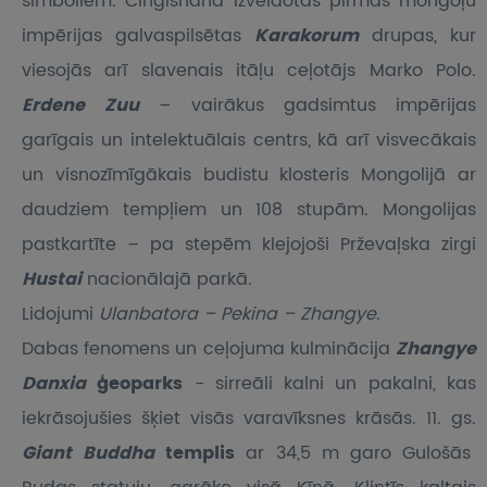
simboliem. Čingishana izveidotās pirmās mongoļu
impērijas galvaspilsētas
Karakorum
drupas, kur
viesojās arī slavenais itāļu ceļotājs Marko Polo.
Erdene Zuu
– vairākus gadsimtus impērijas
garīgais un intelektuālais centrs, kā arī visvecākais
un visnozīmīgākais budistu klosteris Mongolijā ar
daudziem tempļiem un 108 stupām. Mongolijas
pastkartīte – pa stepēm klejojoši Prževaļska zirgi
Hustai
nacionālajā parkā.
Lidojumi
Ulanbatora – Pekina – Zhangye
.
Dabas fenomens un ceļojuma kulminācija
Zhangye
Danxia
ģeoparks
- sirreāli kalni un pakalni, kas
iekrāsojušies šķiet visās varavīksnes krāsās. 11. gs.
Giant Buddha
templis
ar 34,5 m garo Gulošās