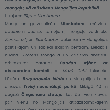
Lielās Mongolijas un, kur joprojām dzīvo vairāk
mongoļu, kā mūsdienu Mongolijas Republikā.
Lidojums
Rīga – Ulanbatora.
Mongolijas galvaspilsēta
Ulanbatora
: mājvieta
daudziem budistu tempļiem, mongoļu valdnieku
Ziemas pilij
un
Sukhbaatar
laukumam – Mongolijas
politiskajam un sabiedriskajam centram. Lielākais
budistu klosteris Mongolijā un klasiskās tibetiešu
arhitektūras paraugs
Gandan
.
Izjāde ar
divkupraino kamieli
pa
Mazā Gobi
tuksneša
kāpām.
Bruņurupuča klints
un Mongolijas kalnu
ainavas
Trelej
nacionālajā parkā
. Milzīgā, 40 m
augstā
Čingishana statuja
, kas ātri vien kļuvusi
par vienu no Mongolijas atpazīstamākajiem