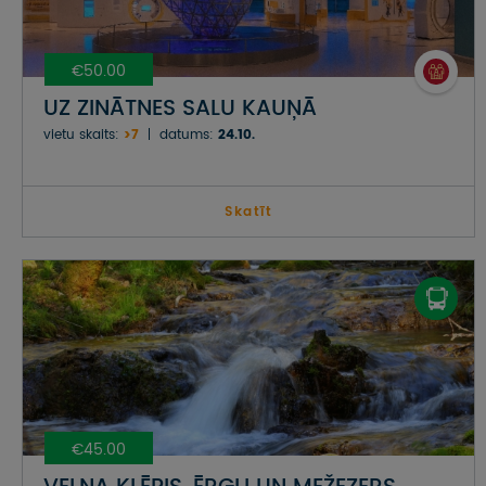
€50.00
UZ ZINĀTNES SALU KAUŅĀ
vietu skaits:
>7
datums:
24.10.
Skatīt
€45.00