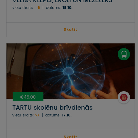
VELNA KLĒPIS, ĒRGĻI UN MEŽEZERS
vietu skaits:
6
datums:
18.10.
Skatīt
€45.00
TARTU skolēnu brīvdienās
vietu skaits:
>7
datums:
17.10.
Skatīt