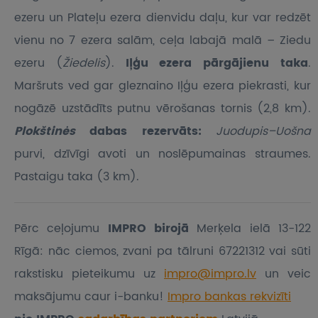
ezeru un Plateļu ezera dienvidu daļu, kur var redzēt
vienu no 7 ezera salām, ceļa labajā malā – Ziedu
ezeru (
Žiedelis
).
Iļģu ezera pārgājienu taka
.
Maršruts ved gar gleznaino Iļģu ezera piekrasti, kur
nogāzē uzstādīts putnu vērošanas tornis (2,8 km).
Plokštinės
dabas rezervāts:
Juodupis–Uošna
purvi, dzīvīgi avoti un noslēpumainas straumes.
Pastaigu taka (3 km).
Pērc ceļojumu
IMPRO birojā
Merķela ielā 13-122
Rīgā: nāc ciemos, zvani pa tālruni 67221312 vai sūti
rakstisku pieteikumu
uz
impro@impro.lv
un veic
maksājumu caur i-banku!
Impro bankas rekvizīti