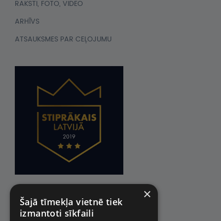
RAKSTI, FOTO, VIDEO
ARHĪVS
ATSAUKSMES PAR CEĻOJUMU
×
Šajā tīmekļa vietnē tiek
izmantoti sīkfaili