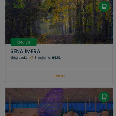
€46.00
SENĀ IMERA
vietu skaits:
>7
datums:
04.10.
Skatīt