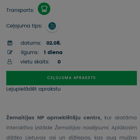
Transports:
Ceļojuma tips:
datums:
02.08.
ilgums:
1 diena
vietu skaits:
0
CEĻOJUMA APRAKSTS
Lejupielādēt aprakstu
Žemaitijas NP apmeklētāju centrs,
kur skatāma
interaktīva izstāde
Žemaitijas noslēpumi
. Aplūkosim
dižāko Lietuvas osi un dižliepas, kas aug muižas