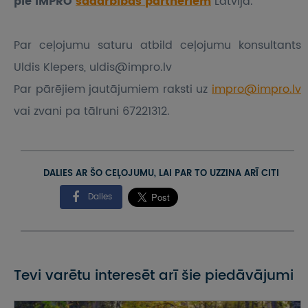
pie IMPRO
sadarbības partneriem
Latvijā.
Par ceļojumu saturu atbild ceļojumu konsultants
Uldis Klepers, uldis@impro.lv
Par pārējiem jautājumiem raksti uz
impro@impro.lv
vai zvani pa tālruni 67221312.
DALIES AR ŠO CEĻOJUMU, LAI PAR TO UZZINA ARĪ CITI
Dalies
Tevi varētu interesēt arī šie piedāvājumi