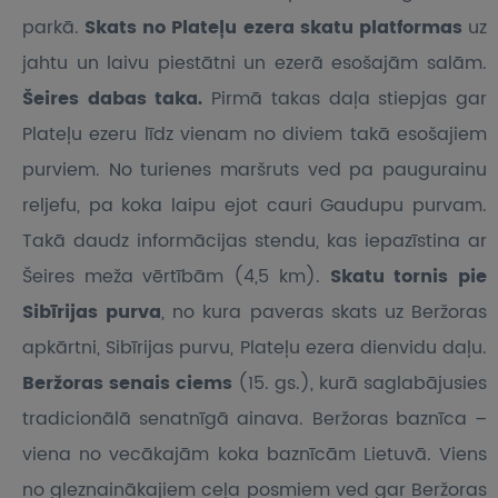
parkā.
Skats no Plateļu ezera skatu platformas
uz
jahtu un laivu piestātni un ezerā esošajām salām.
Šeires dabas taka.
Pirmā takas daļa stiepjas gar
Plateļu ezeru līdz vienam no diviem takā esošajiem
purviem. No turienes maršruts ved pa paugurainu
reljefu, pa koka laipu ejot cauri Gaudupu purvam.
Takā daudz informācijas stendu, kas iepazīstina ar
Šeires meža vērtībām (4,5 km).
Skatu tornis pie
Sibīrijas purva
, no kura paveras skats uz Beržoras
apkārtni, Sibīrijas purvu, Plateļu ezera dienvidu daļu.
Beržoras senais ciems
(15. gs.), kurā saglabājusies
tradicionālā senatnīgā ainava. Beržoras baznīca –
viena no vecākajām koka baznīcām Lietuvā. Viens
no gleznainākajiem ceļa posmiem ved gar Beržoras