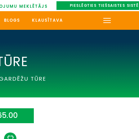
PIESLĒGTIES TIEŠSAISTES SIST
OJUMU MEKLĒTĀJS
BLOGS
KLAUSĪTAVA
KONTAKTI
PAR MUMS
TŪRE
AUTOBUSU NOMA
 GARDĒŽU TŪRE
UZŅEMOŠAIS TŪRISMS
IMPRO KONKURSI
65.00
PIRMSLĪGUMA INFORMĀCIJA,
KLIENTA LĪGUMS,
CEĻOJUMU APDROŠINĀŠANA
: