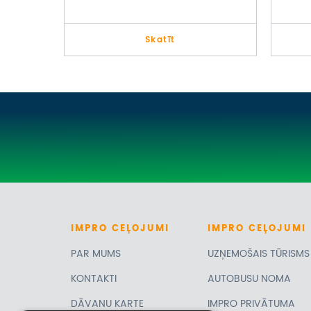
ILZ
Skatīt
IMPRO
CEĻOJUMI
IMPRO
CEĻOJUMI
PAR MUMS
UZŅEMOŠAIS TŪRISMS
KONTAKTI
AUTOBUSU NOMA
DĀVANU KARTE
IMPRO PRIVĀTUMA