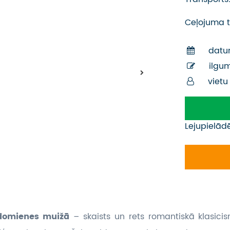
Ceļojuma t
datu
ilgu
vietu
Lejupielād
Adomienes muižā
– skaists un rets romantiskā klasici