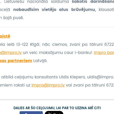
tā. Lietuviešu nacionāla salduma
šakotis darināšan
pceļā
nobaudīsim vietējo alus brūvējumu,
klausot
m šajā pusē.
aistē
la ielā 13-122 Rīgā: nāc ciemos, zvani pa tālruni 67221
o@impro.lv
un veic maksājumu caur i-banku!
Impro ban
bas partneriem
Latvijā.
 atbild ceļojumu konsultants Uldis Klepers, uldis@impro.
umiem raksti uz
impro@impro.lv
vai zvani pa tālruni 6722
DALIES AR ŠO CEĻOJUMU, LAI PAR TO UZZINA ARĪ CITI