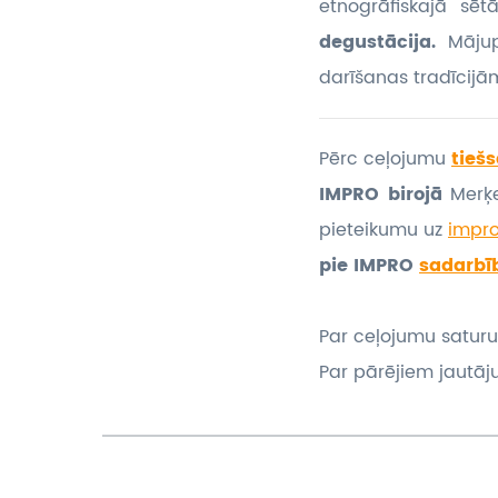
etnogrāfiskajā sē
degustācija.
Māju
darīšanas tradīcijā
Pērc ceļojumu
tiešs
IMPRO birojā
Merķe
pieteikumu
uz
impr
pie IMPRO
sadarbī
Par ceļojumu saturu
Par pārējiem jautāj