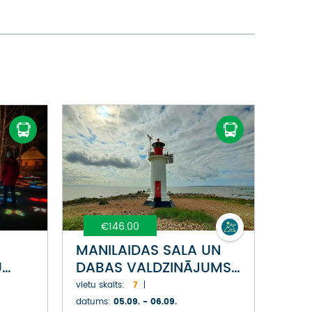
€146.00
MANILAIDAS SALA UN
U
DABAS VALDZINĀJUMS
PĒRNAVAS LĪČA
vietu skaits:
7
PIEKRASTĒ
datums:
05.09. - 06.09.