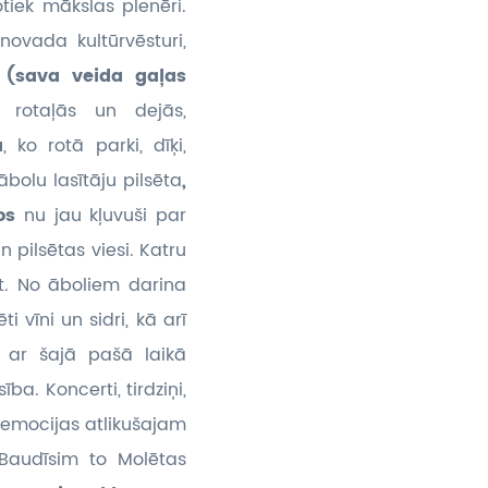
tiek mākslas plenēri.
 novada kultūrvēsturi,
s
(sava veida gaļas
ās rotaļās un dejās,
a
, ko rotā parki, dīķi,
bolu lasītāju pilsēta
,
čos
nu jau kļuvuši par
 pilsētas viesi. Katru
kt. No āboliem darina
i vīni un sidri, kā arī
t ar šajā pašā laikā
ba. Koncerti, tirdziņi,
s emocijas atlikušajam
Baudīsim to Molētas