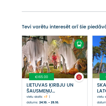
Tevi varētu interesēt arī šie piedā
€165.00
LIETUVAS ĶIRBJU UN
SKA
ŠAUSMEŅU
LAT
PIEDZĪVOJUMU TŪRE
ĒRĢ
vietu skaits:
>7
vietu s
SKOLĒNU BRĪVDIENĀS
BIR
datums:
24.10. - 25.10.
datum