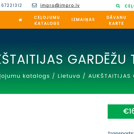
 67221312
impro@impro.lv
CEĻ
CEĻOJUMU
DĀVANU
IZMAIŅAS
KATALOGS
KARTE
ŠTAITIJAS GARDĒŽU 
ļojumu katalogs
/
Lietuva
/
AUKŠTAITIJAS
€1
Transports