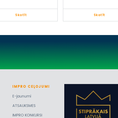
I GRĒVELI-SKARAINI
Skatīt
Skatīt
IMPRO
CEĻOJUMI
E-jaunumi
ATSAUKSMES
IMPRO KONKURSI