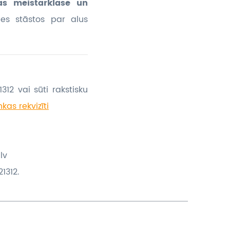
as meistarklase un
ies stāstos par alus
312 vai sūti rakstisku
kas rekvizīti
lv
1312.