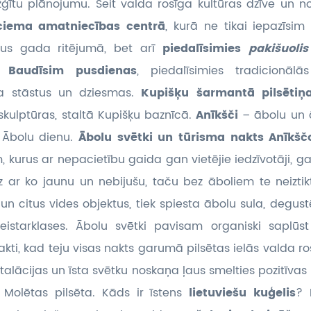
žģītu plānojumu. Šeit valda rosīga kultūras dzīve un no
iema amatniecības centrā
, kurā ne tikai iepazīsim
enus gada ritējumā, bet arī
piedalīsimies
pakišuoli
.
Baudīsim pusdienas
, piedalīsimies tradicionāl
da stāstus un dziesmas.
Kupišķu šarmantā pilsētiņ
 skulptūras, staltā Kupišķu baznīcā.
Anīkšči
– ābolu un ā
n Ābolu dienu.
Ābolu svētki un tūrisma nakts Anīkš
 kurus ar nepacietību gaida gan vietējie iedzīvotāji, gan
idz ar ko jaunu un nebijušu, taču bez āboliem te neizti
un citus vides objektus, tiek spiesta ābolu sula, degustēt
istarklases. Ābolu svētki pavisam organiski saplūs
kti, kad teju visas nakts garumā pilsētas ielās valda rosī
talācijas un īsta svētku noskaņa ļaus smelties pozitīva
 Molētas pilsēta. Kāds ir īstens
lietuviešu kuģelis
? 