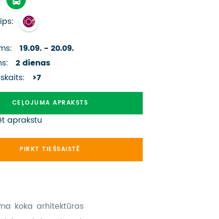
ATSAUKSMES PAR CEĻOJUMU
ips:
VĪZU ANKETAS
ms:
19.09. - 20.09.
PIEMIŅAS ISTABA
ms:
2 dienas
IMPRO PRIVĀTUMA POLITIKA
 skaits:
>7
Seko mums:
CEĻOJUMA APRAKSTS
ēt aprakstu
PIRKT TIEŠSAISTĒ
sma koka arhitektūras