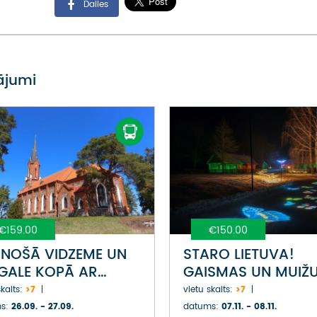
Dalies
vājumi
€159.00
€150.00
NOŠĀ VIDZEME UN
STARO LIETUVA!
GALE KOPĀ AR
GAISMAS UN MUIŽ
ELNIECI ILONU
CEĻŠ LIETUVĀ
kaits:
>7
vietu skaits:
>7
ĢELI UN DZIEDĀTĀJU
s:
26.09. - 27.09.
datums:
07.11. - 08.11.