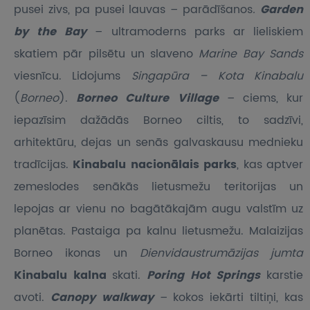
pusei zivs, pa pusei lauvas – parādīšanos
.
Garden
by the Bay
– ultramoderns parks ar lieliskiem
skatiem pār pilsētu un slaveno
Marine Bay Sands
viesnīcu. Lidojums
Singapūra – Kota Kinabalu
(
Borneo
).
Borneo Culture Village
– ciems, kur
iepazīsim dažādās Borneo ciltis, to sadzīvi,
arhitektūru, dejas un senās galvaskausu mednieku
tradīcijas.
Kinabalu nacionālais parks
, kas aptver
zemeslodes senākās lietusmežu teritorijas un
lepojas ar vienu no bagātākajām augu valstīm uz
planētas. Pastaiga pa kalnu lietusmežu. Malaizijas
Borneo ikonas un
Dienvidaustrumāzijas jumta
Kinabalu kalna
skati.
Poring Hot Springs
karstie
avoti.
Canopy walkway
– kokos iekārti tiltiņi, kas