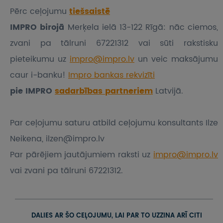
Pērc ceļojumu
tiešsaistē
IMPRO birojā
Merķela ielā 13-122 Rīgā: nāc ciemos,
zvani pa tālruni 67221312 vai sūti rakstisku
pieteikumu
uz
impro@impro.lv
un veic maksājumu
caur i-banku!
Impro bankas rekvizīti
pie IMPRO
sadarbības partneriem
Latvijā.
Par ceļojumu saturu atbild ceļojumu konsultants Ilze
Neikena, ilzen@impro.lv
Par pārējiem jautājumiem raksti uz
impro@impro.lv
vai zvani pa tālruni 67221312.
DALIES AR ŠO CEĻOJUMU, LAI PAR TO UZZINA ARĪ CITI