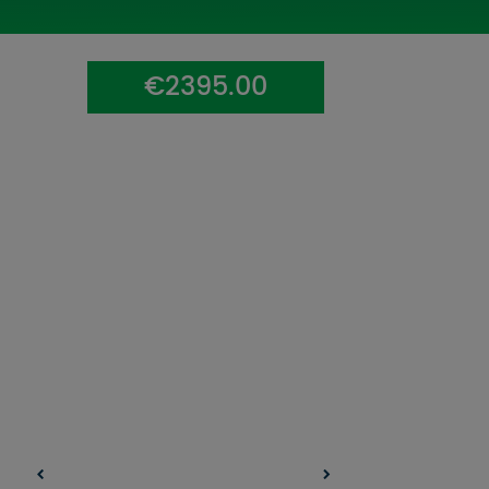
UZŅEMOŠAIS TŪRISMS
IMPRO KONKURSI
€2395.00
PIRMSLĪGUMA INFORMĀCIJA, KLIENTA LĪGUMS,
CEĻOJUMU APDROŠINĀŠANA
ATSAUKSMES PAR CEĻOJUMU
VĪZU ANKETAS
PIEMIŅAS ISTABA
IMPRO PRIVĀTUMA POLITIKA
Seko mums: