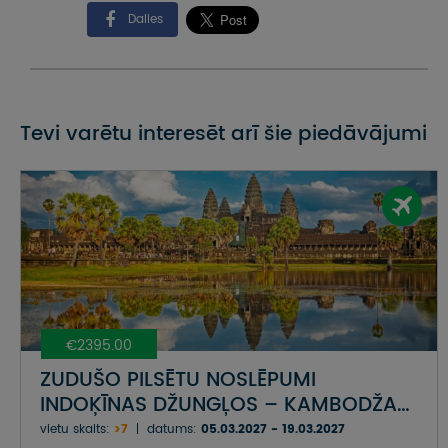
Dalies
Tevi varētu interesēt arī šie piedāvājumi
€2395.00
ZUDUŠO PILSĒTU NOSLĒPUMI
INDOĶĪNAS DŽUNGĻOS – KAMBODŽA
...AR TROPISKO KOH RONG SALU
vietu skaits:
>7
datums:
05.03.2027 - 19.03.2027