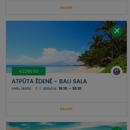
Skatīt
€2295.00
ATPŪTA ĒDENĒ - BALI SALA
vietu skaits:
2
datums:
16.10. - 30.10.
Skatīt