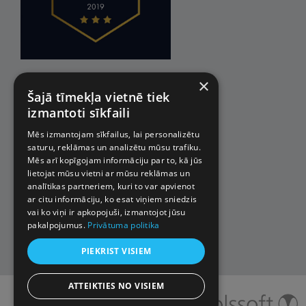
×
Šajā tīmekļa vietnē tiek
izmantoti sīkfaili
Mēs izmantojam sīkfailus, lai personalizētu
saturu, reklāmas un analizētu mūsu trafiku.
Mēs arī kopīgojam informāciju par to, kā jūs
lietojat mūsu vietni ar mūsu reklāmas un
analītikas partneriem, kuri to var apvienot
ar citu informāciju, ko esat viņiem sniedzis
vai ko viņi ir apkopojuši, izmantojot jūsu
pakalpojumus.
Privātuma politika
PIEKRIST VISIEM
ATTEIKTIES NO VISIEM
© 2026 Impro ceļojumi. Visas