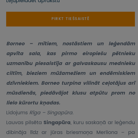
Lejupielādēt aprakstu
PIRKT TIEŠSAISTĒ
Borneo – mītiem, nostāstiem un leģendām
apvīta sala, kas pirmo eiropiešu pētnieku
uzmanību piesaistīja ar galvaskausu mednieku
ciltīm, bieziem mūžamežiem un endēmiskiem
dzīvniekiem. Borneo turpina vilināt ceļotājus arī
mūsdienās, piedāvājot klusu atpūtu prom no
lielo kūrortu kņadas.
Lidojums
Rīga – Singapūra.
Lauvas pilsēta
Singapūra
, kuru saskaņā ar leģendu
dibināja līdz ar jūras briesmoņa Merliona – pa