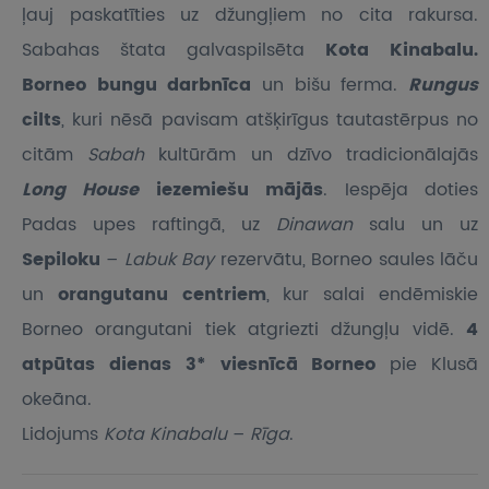
ļauj paskatīties uz džungļiem no cita rakursa.
Sabahas štata galvaspilsēta
Kota Kinabalu.
Borneo bungu darbnīca
un bišu ferma.
Rungus
cilts
, kuri nēsā pavisam atšķirīgus tautastērpus no
citām
Sabah
kultūrām un dzīvo tradicionālajās
Long House
iezemiešu mājās
. Iespēja doties
Padas upes raftingā, uz
Dinawan
salu un uz
Sepiloku
–
Labuk Bay
rezervātu, Borneo saules lāču
un
orangutanu centriem
, kur salai endēmiskie
Borneo orangutani tiek atgriezti džungļu vidē.
4
atpūtas dienas 3* viesnīcā Borneo
pie Klusā
okeāna.
Lidojums
Kota Kinabalu
–
Rīga
.