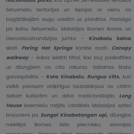
nacionālais parks
, kas aptver zemeslodes senākās
lietusmežu teritorijas un lepojas ar vienu no
bagātākajām augu valstīm uz planētas. Pastaiga
pa kalnu lietusmežu. Malaizijas Borneo ikonas un
Dienvidaustrumāzijas jumta –
Kinabalu kalna
skati.
Poring Hot Springs
karstie avoti.
Canopy
walkway
– kokos iekārti tiltiņi, kas ļauj paskatīties
uz džungļiem no cita rakursa. Sabahas štata
galvaspilsēta –
Kota Kinabalu.
Rungus
cilts
, kuri
valkā pavisam atšķirīgus tautastērpus no citām
Sabah
kultūrām un dzīvo tradicionālajās
Long
House
iezemiešu mājās. Labākais Malaizijas
safari
brauciens pa
Sungai Kinabatangan
upi
,
džungļos
meklējot Borneo lielo piecnieku: savvaļas