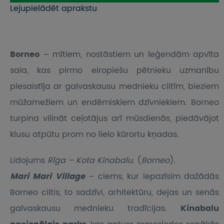
Lejupielādēt aprakstu
Borneo
– mītiem, nostāstiem un leģendām apvīta
sala, kas pirmo eiropiešu pētnieku uzmanību
piesaistīja ar galvaskausu mednieku ciltīm, bieziem
mūžamežiem un endēmiskiem dzīvniekiem. Borneo
turpina vilināt ceļotājus arī mūsdienās, piedāvājot
klusu atpūtu prom no lielo kūrortu kņadas.
Lidojums
Rīga – Kota Kinabalu.
(
Borneo
).
Mari Mari Village
– ciems, kur iepazīsim dažādās
Borneo ciltis, to sadzīvi, arhitektūru, dejas un senās
galvaskausu mednieku tradīcijas.
Kinabalu