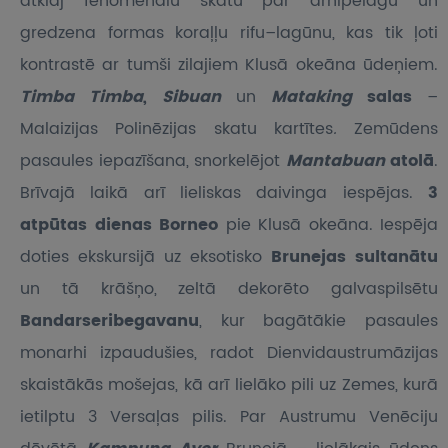
atklāj fenomenālu skatu pār arhipelāgu un
gredzena formas koraļļu rifu–lagūnu, kas tik ļoti
kontrastē ar tumši zilajiem Klusā okeāna ūdeņiem.
Timba Timba
,
Sibuan
un
Mataking
salas
–
Malaizijas Polinēzijas skatu kartītes
.
Zemūdens
pasaules iepazīšana, snorkelējot
Mantabuan
atolā
.
Brīvajā laikā arī lieliskas daivinga iespējas.
3
atpūtas dienas Borneo
pie Klusā okeāna. Iespēja
doties ekskursijā uz eksotisko
Brunejas sultanātu
un tā krāšņo, zeltā dekorēto galvaspilsētu
Bandarseribegavanu
, kur bagātākie pasaules
monarhi izpaudušies, radot Dienvidaustrumāzijas
skaistākās mošejas, kā arī lielāko pili uz Zemes, kurā
ietilptu 3 Versaļas pilis. Par Austrumu Venēciju