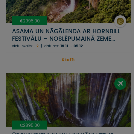
€2995.00
ASAMA UN NĀGĀLENDA AR HORNBILL
FESTIVĀLU – NOSLĒPUMAINĀ ZEME
STARP TIBETU, BUTĀNU, BIRMU UN
vietu skaits:
2
datums:
19.11. - 05.12.
BANGLADEŠU
Skatīt
€2895.00