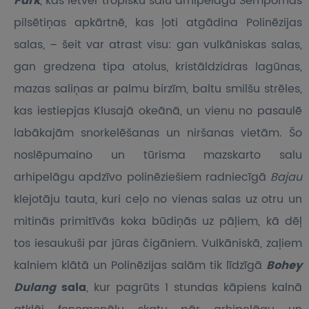
Park
, kas ietver tropisku salu arhipelāgu Sempornas
pilsētiņas apkārtnē, kas ļoti atgādina Polinēzijas
salas, – šeit var atrast visu: gan vulkāniskas salas,
gan gredzena tipa atolus, kristāldzidras lagūnas,
mazas saliņas ar palmu birzīm, baltu smilšu strēles,
kas iestiepjas Klusajā okeānā, un vienu no pasaulē
labākajām snorkelēšanas un niršanas vietām. Šo
noslēpumaino un tūrisma mazskarto salu
arhipelāgu apdzīvo polinēziešiem radniecīgā
Bajau
klejotāju tauta, kuri ceļo no vienas salas uz otru un
mitinās primitīvās koka būdiņās uz pāļiem, kā dēļ
tos iesaukuši par jūras čigāniem. Vulkāniskā, zaļiem
kalniem klātā un Polinēzijas salām tik līdzīgā
Bohey
Dulang
sala
, kur pagrūts 1 stundas kāpiens kalnā