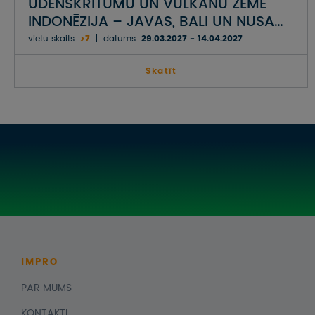
ŪDENSKRITUMU UN VULKĀNU ZEME
INDONĒZIJA – JAVAS, BALI UN NUSA
PENIDAS SALAS
vietu skaits:
>7
datums:
29.03.2027 - 14.04.2027
Skatīt
IMPRO
PAR MUMS
KONTAKTI