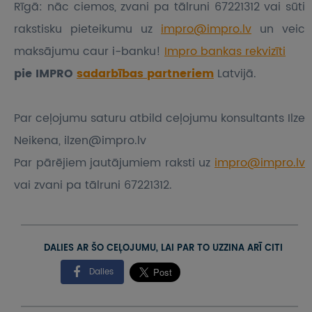
Rīgā: nāc ciemos, zvani pa tālruni 67221312 vai sūti
rakstisku pieteikumu
uz
impro@impro.lv
un veic
maksājumu caur i-banku!
Impro bankas rekvizīti
pie IMPRO
sadarbības partneriem
Latvijā.
Par ceļojumu saturu atbild ceļojumu konsultants Ilze
Neikena, ilzen@impro.lv
Par pārējiem jautājumiem raksti uz
impro@impro.lv
vai zvani pa tālruni 67221312.
DALIES AR ŠO CEĻOJUMU, LAI PAR TO UZZINA ARĪ CITI
Dalies