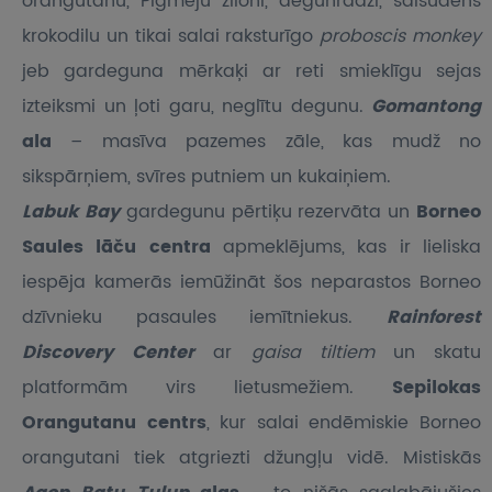
orangutanu, Pigmeju ziloni, degunradzi, sālsūdens
krokodilu un tikai salai raksturīgo
proboscis monkey
jeb gardeguna mērkaķi ar reti smieklīgu sejas
izteiksmi un ļoti garu, neglītu degunu.
Gomantong
ala
– masīva pazemes zāle, kas mudž no
sikspārņiem, svīres putniem un kukaiņiem.
Labuk Bay
gardegunu pērtiķu rezervāta un
Borneo
Saules lāču centra
apmeklējums, kas ir lieliska
iespēja kamerās iemūžināt šos neparastos Borneo
dzīvnieku pasaules iemītniekus.
Rainforest
Discovery Center
ar
gaisa tiltiem
un skatu
platformām virs lietusmežiem.
Sepilokas
Orangutanu centrs
, kur salai endēmiskie Borneo
orangutani tiek atgriezti džungļu vidē. Mistiskās