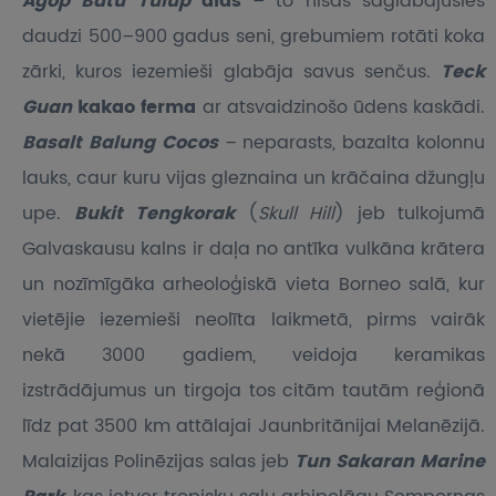
Agop Batu Tulup
alas
– to nišās saglabājušies
daudzi 500–900 gadus seni, grebumiem rotāti koka
zārki, kuros iezemieši glabāja savus senčus.
Teck
Guan
kakao ferma
ar atsvaidzinošo ūdens kaskādi.
Basalt Balung Cocos
– neparasts, bazalta kolonnu
lauks, caur kuru vijas gleznaina un krāčaina džungļu
upe.
Bukit Tengkorak
(
Skull Hill
) jeb tulkojumā
Galvaskausu kalns ir daļa no antīka vulkāna krātera
un nozīmīgāka arheoloģiskā vieta Borneo salā, kur
vietējie iezemieši neolīta laikmetā, pirms vairāk
nekā 3000 gadiem, veidoja keramikas
izstrādājumus un tirgoja tos citām tautām reģionā
līdz pat 3500 km attālajai Jaunbritānijai Melanēzijā.
Malaizijas Polinēzijas salas jeb
Tun Sakaran Marine