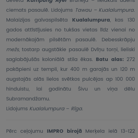
dēvētā
Kampung Ayer
Brunejā – lielākais ūdens
ciemats pasaulē. Lidojums
Tawau – Kualalumpura.
Malaizijas galvaspilsēta
Kualalumpura
, kas 130
gados attīstījusies no tukšas vietas līdz vienai no
modernākajām pilsētām pasaulē. Debesskrāpju
mežs
, tostarp augstākie pasaulē Dvīņu torņi, lieliski
saglabājušās koloniālā stila ēkas.
Batu alas:
272
pakāpieni uz templi, kur 400 m garajās un 120 m
augstajās alās lielos svētkos pulcējas ap 100 000
hinduistu, lai godinātu Šivu un viņa dēlu
Subramandžamu.
Lidojums
Kualalumpura
–
Rīga
.
Pērc ceļojumu
IMPRO birojā
Merķela ielā 13-122