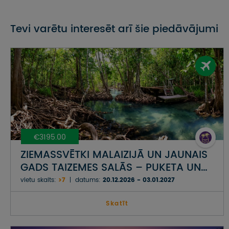
Tevi varētu interesēt arī šie piedāvājumi
€3195.00
ZIEMASSVĒTKI MALAIZIJĀ UN JAUNAIS
GADS TAIZEMES SALĀS – PUKETA UN
KRABI AR IELŪKOŠANOS DŽUNGĻOS
vietu skaits:
>7
datums:
20.12.2026 - 03.01.2027
Skatīt