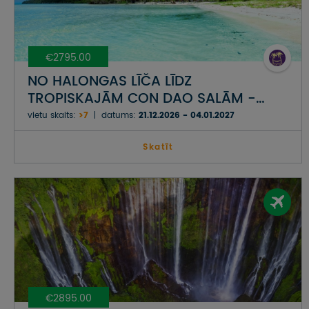
€2795.00
NO HALONGAS LĪČA LĪDZ
TROPISKAJĀM CON DAO SALĀM -
JAUNAIS GADS VJETNAMĀ
vietu skaits:
>7
datums:
21.12.2026 - 04.01.2027
Skatīt
€2895.00