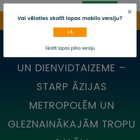
PIESLĒGTIES
CEĻOJUMU MEKLĒTĀJS
×
Vai vēlaties skatīt lapas mobilo versiju?
JĀ
CEĻOJUMU KATALOGS
SINGAPŪRA, MALAIZIJA
Skatīt lapas pilno versiju
IZMAIŅAS
UN DIENVIDTAIZEME –
DĀVANU KARTE
BLOGS
STARP ĀZIJAS
KONTAKTI
METROPOLĒM UN
PAR MUMS
GLEZNAINĀKAJĀM TROPU
AUTOBUSU NOMA