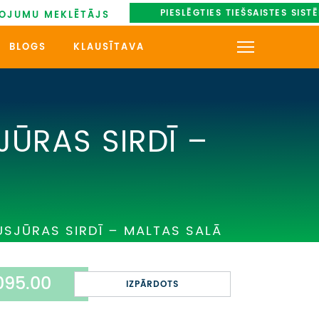
PIESLĒGTIES TIEŠSAISTES SIST
OJUMU MEKLĒTĀJS
BLOGS
KLAUSĪTAVA
KONTAKTI
PAR MUMS
ŪRAS SIRDĪ –
AUTOBUSU NOMA
UZŅEMOŠAIS TŪRISMS
SJŪRAS SIRDĪ – MALTAS SALĀ
IMPRO KONKURSI
PIRMSLĪGUMA INFORMĀCIJA,
KLIENTA LĪGUMS,
095.00
IZPĀRDOTS
CEĻOJUMU APDROŠINĀŠANA