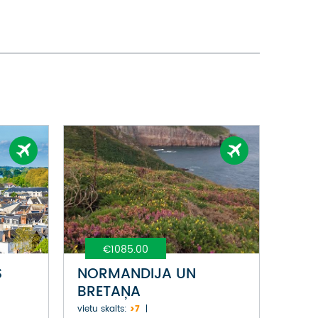
€1085.00
S
NORMANDIJA UN
BRETAŅA
vietu skaits:
>7