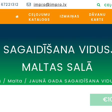
 67221312
impro@impro.lv
CEĻ
CEĻOJUMU
DĀVANU
IZMAIŅAS
KATALOGS
KARTE
SAGAIDĪŠANA VIDUSJ
MALTAS SALĀ
s
/
Malta
/
JAUNĀ GADA SAGAIDĪŠANA VIDU
€1