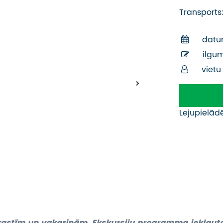
Transports
datu
ilgu
vietu
Lejupielād