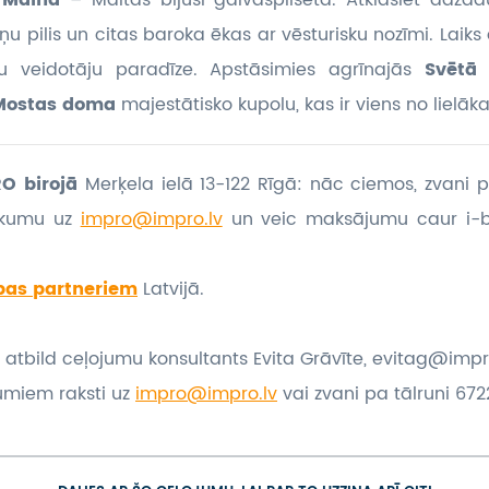
a
Mdina
– Maltas bijusī galvaspilsēta. Atklāsiet dažādu
u pilis un citas baroka ēkas ar vēsturisku nozīmi. Laiks
lmu veidotāju paradīze. Apstāsimies agrīnajās
Svētā
Mostas doma
majestātisko kupolu, kas ir viens no lielāk
O birojā
Merķela ielā 13-122 Rīgā: nāc ciemos, zvani p
eikumu
uz
impro@impro.lv
un veic maksājumu caur i-
bas partneriem
Latvijā.
 atbild ceļojumu konsultants Evita Grāvīte, evitag@impr
umiem raksti uz
impro@impro.lv
vai zvani pa tālruni 6722