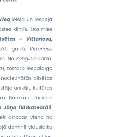
a cenā.
rieq
ieleja un iespēja
tes klintīs. Dosimies
ilsētas –
Vittoriosa,
1530. gadā.
Vittoriosa
iem. No
Senglea
dārza,
u, tostarp iespaidīgo
nocietinātās pilsētas
tāja unikālu kultūras
iem Barakas dārziem
 Jāņa līdzkatedrāli
,
eit atrodas viena no
ļā dominē viduslaiku