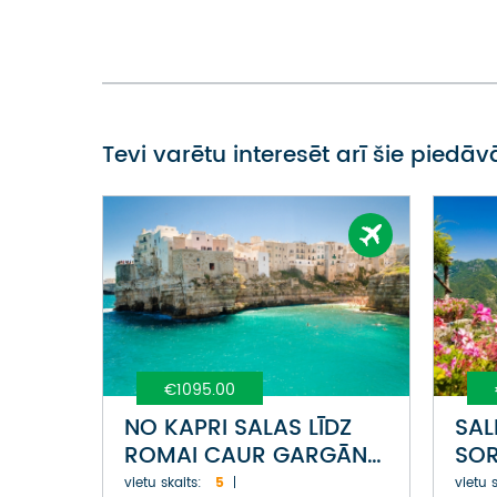
Tevi varētu interesēt arī šie piedā
€1095.00
NO KAPRI SALAS LĪDZ
SAL
ROMAI CAUR GARGĀNO
SOR
PUSSALAI
AIN
vietu skaits:
5
vietu s