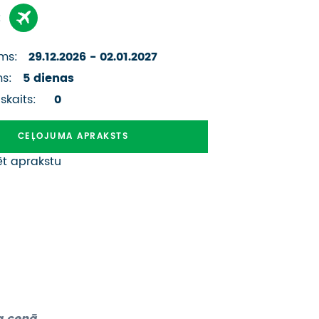
ATSAUKSMES PAR CEĻOJUMU
:
VĪZU ANKETAS
ms:
29.12.2026 - 02.01.2027
PIEMIŅAS ISTABA
ms:
5 dienas
 skaits:
0
IMPRO PRIVĀTUMA POLITIKA
CEĻOJUMA APRAKSTS
Seko mums:
ēt aprakstu