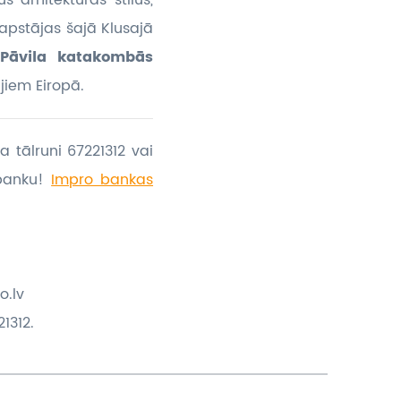
s arhitektūras stilus,
 apstājas šajā Klusajā
 Pāvila katakombās
ajiem Eiropā.
a tālruni 67221312 vai
banku!
Impro bankas
o.lv
1312.