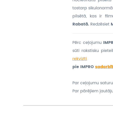
nocietinātā pilsēt
tostarp sikulonormāņ
pilsētā, kas ir fi
Rabatā.
Redzēsiet
Pērc ceļojumu
IMPR
sūti rakstisku piet
rekvizīti
pie IMPRO
sadarbī
Par ceļojumu saturu
Par pārējiem jautāj