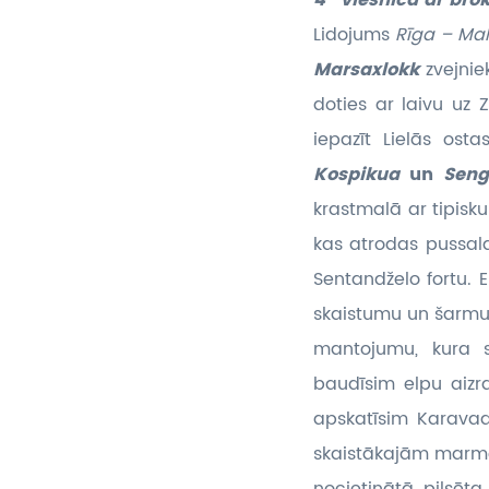
4* viesnīca ar br
Lidojums
Rīga – Mal
Marsaxlokk
zvejni
doties ar laivu uz 
iepazīt Lielās ost
Kospikua
un
Seng
krastmalā ar tipisk
kas atrodas pussala
Sentandželo fortu. 
skaistumu un šarmu.
mantojumu, kura s
baudīsim elpu aizr
apskatīsim Karavad
skaistākajām marmo