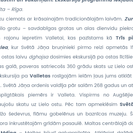
okastīm un vakariņām. Ekskursiju programma iekļaut
ta – Rīga.
eku ciemats ar krāsainajām tradicionālajām laivām.
Zur
Zilo grotu – savdabīgas grotas un alas dienvidu piekras
as rajonu iepretim Valletai, kas pazīstams kā
Trīs p
lea
, kur Svētā Jāņa bruņinieki pirmo reizi apmetās 
u ostas laivu
dghajsa
dosimies ekskursijā pa ostas līcīš
s galā, paveras satriecošs 360 grādu skats uz Lielo ost
Ekskursija pa
Valletas
rosīgajām ielām ļaus jums atklāt 
 Svētā Jāņa ordenis valdīja pār salām 268 gadus un ats
pilgtākais piemērs ir Valleta. Vispirms no Augšēj
aujošu skatu uz Lielo ostu. Pēc tam apmeklēsim
Svētā
žo šedevrus, flāmu gobelēnus un baznīcas muzeju. Š
ra inkrustētajām grīdām pasaulē. Maltas centrālajā da