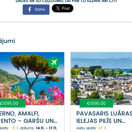
DALIES AR ŠO CEĻOJUMU, LAI PAR TO UZZINA ARĪ CITI
Dalies
vājumi
€1095.00
€1095.00
ERNO, AMALFI,
PAVASARIS LUĀRA
ENTO – GARŠU UN
IELEJAS PILĪS UN
AVU CEĻOJUMS
DĀRZOS
kaits:
1
datums:
14.11. - 17.11.
vietu skaits:
>7