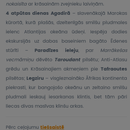
nokaisīta
ar krāsainām zvejnieku laiviņām.
4 atpūtas dienas Agadirā
– slavenākajā Marokas
kūrortā, kurā plašās, dzeltenīgās smilšu pludmales
ielenc Atlantijas okeāna ūdeņi. Iespēja dodies
ekskursijās uz dabas baseiniem bagāto Ēdenes
stūrīti –
Paradīzes ieleju
, par
Marrākešas
vecmāmiņu
dēvēto
Taroudant
pilsētu; Anti-Atlasu
grēdu un Krāsainajiem akmeņiem pie
Tafraoutes
pilsētas;
Legziru
– visgleznaināko Āfrikas kontinenta
piekrasti, kur bangojošo okeānu un zeltaino smilšu
pludmali ieskauj iesarkanas klintis, bet tām pāri
liecas divas masīvas klinšu arkas.
Pērc ceļojumu
tiešsaistē