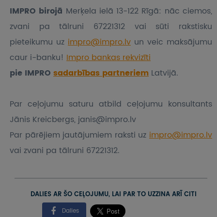
IMPRO birojā
Merķela ielā 13-122 Rīgā: nāc ciemos,
zvani pa tālruni 67221312 vai sūti rakstisku
pieteikumu
uz
impro@impro.lv
un veic maksājumu
caur i-banku!
Impro bankas rekvizīti
pie IMPRO
sadarbības partneriem
Latvijā.
Par ceļojumu saturu atbild ceļojumu konsultants
Jānis Kreicbergs, janis@impro.lv
Par pārējiem jautājumiem raksti uz
impro@impro.lv
vai zvani pa tālruni 67221312.
DALIES AR ŠO CEĻOJUMU, LAI PAR TO UZZINA ARĪ CITI
Dalies