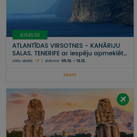
€1545.00
ATLANTĪDAS VIRSOTNES - KANĀRIJU
SALAS. TENERIFE ar iespēju apmeklēt
Grankanāriju
vietu skaits:
>7
datums:
05.12. - 12.12.
Skatīt