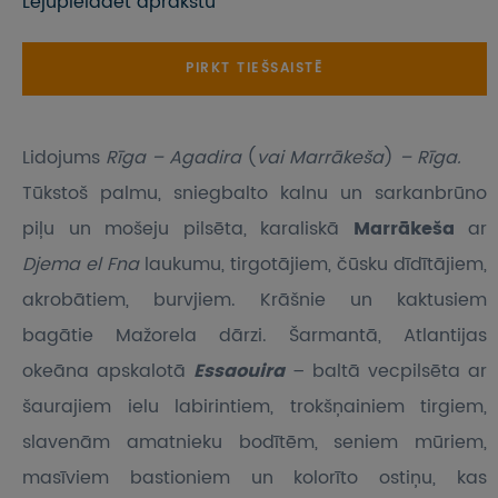
Lejupielādēt aprakstu
PIRKT TIEŠSAISTĒ
Lidojums
Rīga – Agadira
(
vai Marrākeša
)
– Rīga.
Tūkstoš palmu, sniegbalto kalnu un sarkanbrūno
piļu un mošeju pilsēta, karaliskā
Marrākeša
ar
Djema el Fna
laukumu, tirgotājiem, čūsku dīdītājiem,
akrobātiem, burvjiem. Krāšnie un kaktusiem
bagātie Mažorela dārzi. Šarmantā, Atlantijas
okeāna apskalotā
Essaouira
– baltā vecpilsēta ar
šaurajiem ielu labirintiem, trokšņainiem tirgiem,
slavenām amatnieku bodītēm, seniem mūriem,
masīviem bastioniem un kolorīto ostiņu, kas