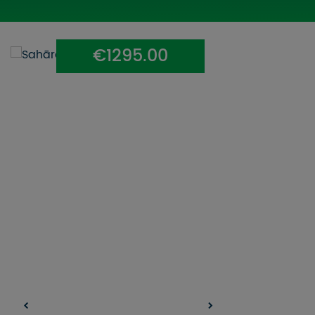
UZŅEMOŠAIS TŪRISMS
IMPRO KONKURSI
€1295.00
PIRMSLĪGUMA INFORMĀCIJA, KLIENTA LĪGUMS,
CEĻOJUMU APDROŠINĀŠANA
ATSAUKSMES PAR CEĻOJUMU
VĪZU ANKETAS
PIEMIŅAS ISTABA
IMPRO PRIVĀTUMA POLITIKA
Seko mums: