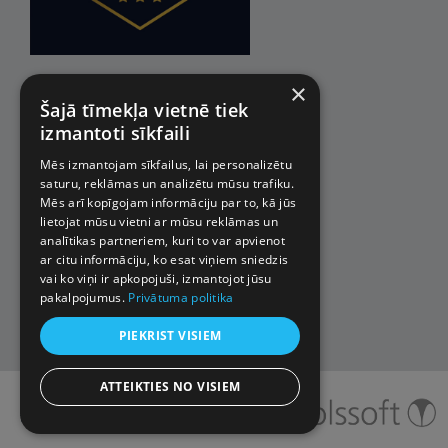
×
Šajā tīmekļa vietnē tiek
izmantoti sīkfaili
Mēs izmantojam sīkfailus, lai personalizētu
saturu, reklāmas un analizētu mūsu trafiku.
Mēs arī kopīgojam informāciju par to, kā jūs
lietojat mūsu vietni ar mūsu reklāmas un
analītikas partneriem, kuri to var apvienot
ar citu informāciju, ko esat viņiem sniedzis
vai ko viņi ir apkopojuši, izmantojot jūsu
pakalpojumus.
Privātuma politika
PIEKRIST VISIEM
ATTEIKTIES NO VISIEM
© 2026 Impro ceļojumi. Visas
tiesības aizsargātas.