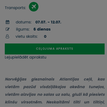
Transports:
datums:
07.07. - 12.07.
ilgums:
6 dienas
vietu skaits:
0
CEĻOJUMA APRAKSTS
Lejupielādēt aprakstu
Norvēģijas gleznainais Atlantijas ceļš, kas
vietām pazūd visdziļākajos okeāna tuneļos,
vietām aizvijas no salas uz salu, gluži kā piesiets
klinšu virsotnēm. Neskaitāmi tilti un tiltiņi,