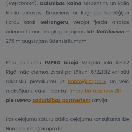
(
Bøyabreen
)
.
Dalsnibas kalna
serpentīns un kailo
klinšu ainavas. Brauciens ar kuģi pa Norvēģijas
fjordu karali
Geirangeru
, vērojot fjordā krītošos
ūdenskritumus. Viegls pārgājiens līdz
Vettifossen
–
275 m augstajam ūdenskritumam.
Pērc ceļojumu
IMPRO birojā
Merķela ielā 13-122
Rīgā: nāc ciemos, zvani pa tālruni 67221312 vai sūti
rakstisku pieteikumu
uz
impro@impro.lv
un veic
maksājumu caur i-banku!
Impro bankas rekvizīti
pie IMPRO
sadarbības partneriem
Latvijā.
Par ceļojumu saturu atbild ceļojumu konsultants Ilze
Neikena, ilzen@impro.lv