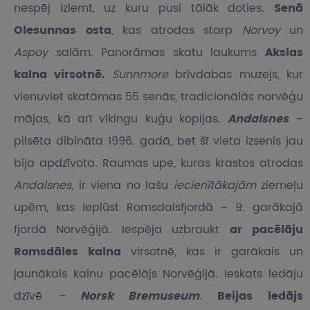
nespēj izlemt, uz kuru pusi tālāk doties.
Senā
Olesunnas osta
, kas atrodas starp
Norvoy
un
Aspoy
salām. Panorāmas skatu laukums
Akslas
kalna virsotnē.
Sunnmore
brīvdabas muzejs, kur
vienuviet skatāmas 55 senās, tradicionālās norvēģu
mājas, kā arī vikingu kuģu kopijas.
Andalsnes
–
pilsēta dibināta 1996. gadā, bet šī vieta izsenis jau
bija apdzīvota. Raumas upe, kuras krastos atrodas
Andalsnes
, ir viena no lašu
iecienītākajām
ziemeļu
upēm, kas ieplūst Romsdalsfjordā – 9. garākajā
fjordā Norvēģijā. Iespēja uzbraukt
ar pacēlāju
Romsdāles kalna
virsotnē, kas ir garākais un
jaunākais kalnu pacēlājs Norvēģijā. Ieskats ledāju
dzīvē
–
Norsk Bremuseum
.
Beijas ledājs