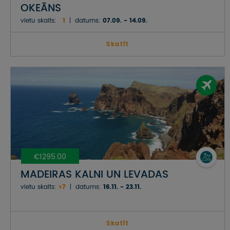
OKEĀNS
vietu skaits:
1
datums:
07.09. - 14.09.
Skatīt
€1295.00
MADEIRAS KALNI UN LEVADAS
vietu skaits:
>7
datums:
16.11. - 23.11.
Skatīt