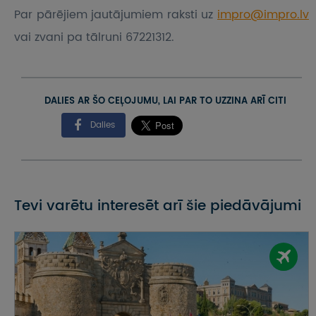
Par pārējiem jautājumiem raksti uz
impro@impro.lv
vai zvani pa tālruni 67221312.
DALIES AR ŠO CEĻOJUMU, LAI PAR TO UZZINA ARĪ CITI
Dalies
Tevi varētu interesēt arī šie piedāvājumi