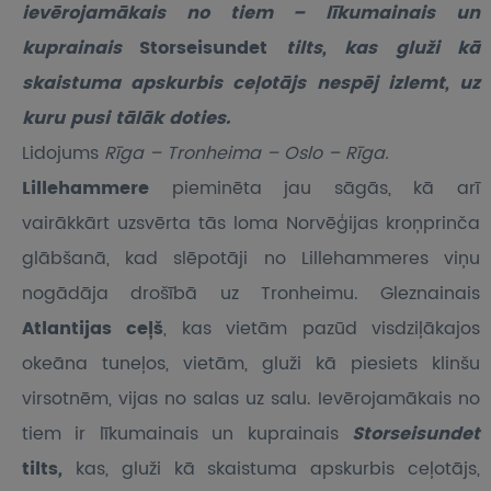
ievērojamākais no tiem – līkumainais un
kuprainais
Storseisundet
tilts, kas gluži kā
skaistuma apskurbis ceļotājs nespēj izlemt, uz
kuru pusi tālāk doties.
Lidojums
Rīga – Tronheima – Oslo – Rīga.
Lillehammere
pieminēta jau sāgās, kā arī
vairākkārt uzsvērta tās loma Norvēģijas kroņprinča
glābšanā, kad slēpotāji no Lillehammeres viņu
nogādāja drošībā uz Tronheimu. Gleznainais
Atlantijas ceļš
, kas vietām pazūd visdziļākajos
okeāna tuneļos, vietām, gluži kā piesiets klinšu
virsotnēm, vijas no salas uz salu. Ievērojamākais no
tiem ir līkumainais un kuprainais
Storseisundet
tilts
,
kas, gluži kā skaistuma apskurbis ceļotājs,