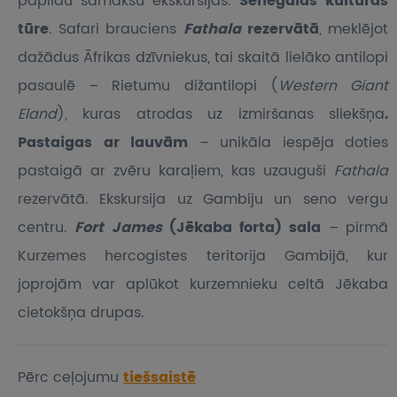
papildu samaksu ekskursijas.
Senegālas kultūras
tūre
. Safari brauciens
Fathala
rezervātā
, meklējot
dažādus Āfrikas dzīvniekus, tai skaitā lielāko antilopi
pasaulē – Rietumu dižantilopi (
Western Giant
Eland
), kuras atrodas uz izmiršanas sliekšņa
.
Pastaigas ar lauvām
– unikāla iespēja doties
pastaigā ar zvēru karaļiem, kas uzauguši
Fathala
rezervātā. Ekskursija uz Gambiju un seno vergu
centru.
Fort James
(Jēkaba forta) sala
– pirmā
Kurzemes hercogistes teritorija Gambijā, kur
joprojām var aplūkot kurzemnieku celtā Jēkaba
cietokšņa drupas.
Pērc ceļojumu
tiešsaistē