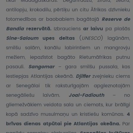
tikai Madagaskaras. Degunradžu, žirafu, zebru,
antilopju, krokodilu, pērtiķu un citu Āfrikas dzīvnieku
fotomedības ar baobabiem bagātajā
Reserve de
Bandia
rezervātā.
Izbrauciens
ar laivu
pa plašās
Sine-Saloum
upes deltas
(
UNESCO
) lagūnām,
smilšu salām, kanālu labirintiem un mangrovju
mežiem, iepazīstot bagāto Rietumāfrikas putnu
pasauli.
Sangomar
– gara smilšu pussala, kas
iestiepjas Atlantijas okeānā.
Djiffer
zvejnieku ciems
ar Senegālai tik raksturīgajām apgleznotajām
senegāliešu laivām.
Joal-Fadiouth
– no
gliemežvākiem veidota sala un ciemats, kur brālīgi
kopā sadzīvo musulmaņu un kristiešu komūnas.
4
brīvas dienas atpūtai pie Atlantijas okeāna.
Par