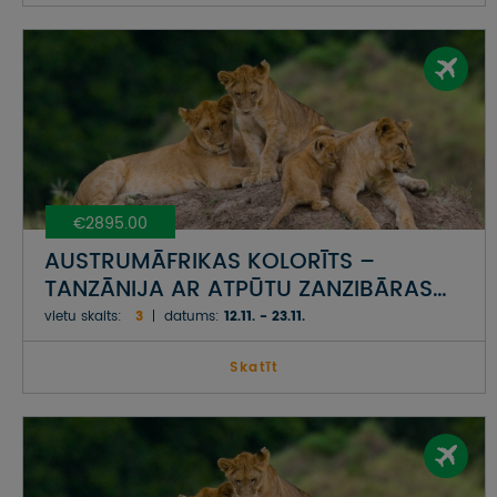
€2895.00
AUSTRUMĀFRIKAS KOLORĪTS –
TANZĀNIJA AR ATPŪTU ZANZIBĀRAS
SALĀ
vietu skaits:
3
datums:
12.11. - 23.11.
Skatīt