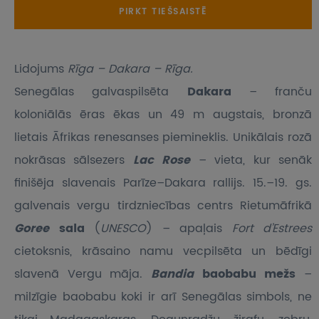
PIRKT TIEŠSAISTĒ
Lidojums
Rīga – Dakara – Rīga.
Senegālas galvaspilsēta
Dakara
– franču
koloniālās ēras ēkas un 49 m augstais, bronzā
lietais Āfrikas renesanses piemineklis. Unikālais rozā
nokrāsas sālsezers
Lac Rose
– vieta, kur senāk
finišēja slavenais Parīze–Dakara rallijs. 15.–19. gs.
galvenais vergu tirdzniecības centrs Rietumāfrikā
Goree
sala
(
UNESCO
) – apaļais
Fort d’Estrees
cietoksnis, krāsaino namu vecpilsēta un bēdīgi
slavenā Vergu māja.
Bandia
baobabu mežs
–
milzīgie baobabu koki ir arī Senegālas simbols, ne