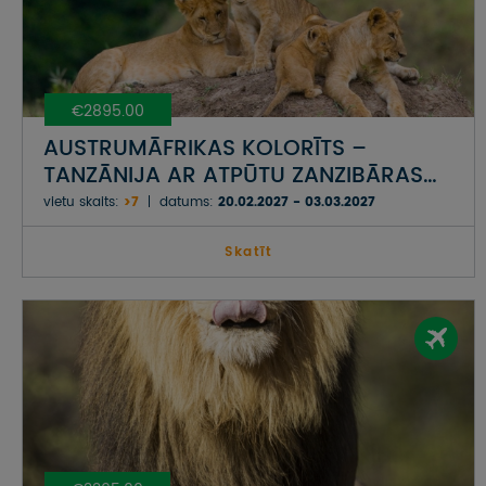
€2895.00
AUSTRUMĀFRIKAS KOLORĪTS –
TANZĀNIJA AR ATPŪTU ZANZIBĀRAS
SALĀ
vietu skaits:
>7
datums:
20.02.2027 - 03.03.2027
Skatīt