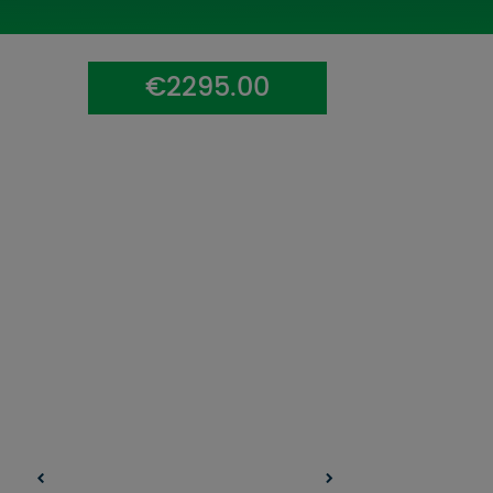
UZŅEMOŠAIS TŪRISMS
IMPRO KONKURSI
€2295.00
PIRMSLĪGUMA INFORMĀCIJA, KLIENTA LĪGUMS,
CEĻOJUMU APDROŠINĀŠANA
ATSAUKSMES PAR CEĻOJUMU
VĪZU ANKETAS
PIEMIŅAS ISTABA
IMPRO PRIVĀTUMA POLITIKA
Seko mums: