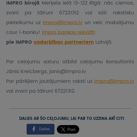
IMPRO birojā
Merķela ielā 13-122 Rīgā: nāc ciemos,
zvani pa tālruni 67221312 vai sūti rakstisku
pieteikumu
uz
impro@impro.lv
un veic maksājumu
caur i-banku!
Impro bankas rekvizīti
pie IMPRO
sadarbības partneriem
Latvijā.
Par ceļojumu saturu atbild ceļojumu konsultants
Jānis Kreicbergs, janis@impro.lv
Par pārējiem jautājumiem raksti uz
impro@impro.lv
vai zvani pa tālruni 67221312.
DALIES AR ŠO CEĻOJUMU, LAI PAR TO UZZINA ARĪ CITI
Dalies