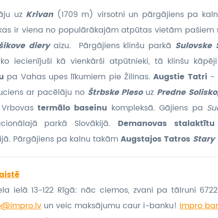
āju uz
Krivan
(1709 m) virsotni un pārgājiens pa ka
 kas ir viena no populārākajām atpūtas vietām pašiem 
šikove diery
aizu. Pārgājiens klinšu parkā
Sulovske 
ko iecienījuši kā vienkārši atpūtnieki, tā klinšu kāpēj
u
pa Vahas upes līkumiem pie Žilinas.
Augstie Tatri
- 
uciens ar pacēlāju no
Štrbske Pleso
uz
Predne Solisko
a Vrbovas
termālo baseinu
kompleksā. Gājiens pa
Su
ionālajā parkā Slovākijā.
Demanovas stalaktīt
jā. Pārgājiens pa kalnu takām
Augstajos Tatros
Stary
aistē
la ielā 13-122 Rīgā: nāc ciemos, zvani pa tālruni 67221
o@impro.lv
un veic maksājumu caur i-banku!
Impro ban