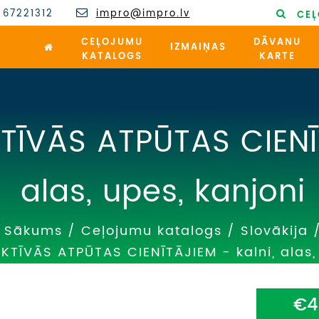
 67221312
impro@impro.lv
CEĻ
CEĻOJUMU
DĀVANU
IZMAIŅAS
KATALOGS
KARTE
ĪVĀS ATPŪTAS CIENĪT
alas, upes, kanjoni
Sākums
/
Ceļojumu katalogs
/
Slovākija
TĪVĀS ATPŪTAS CIENĪTĀJIEM - kalni, alas, 
€4