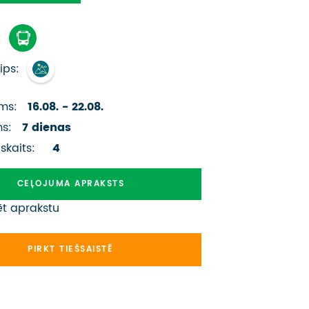
ATSAUKSMES PAR CEĻOJUMU
:
VĪZU ANKETAS
ips:
PIEMIŅAS ISTABA
ms:
16.08. - 22.08.
IMPRO PRIVĀTUMA POLITIKA
ms:
7 dienas
Seko mums:
 skaits:
4
CEĻOJUMA APRAKSTS
ēt aprakstu
PIRKT TIEŠSAISTĒ