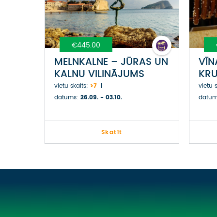
€445.00
MELNKALNE – JŪRAS UN
VĪN
KALNU VILINĀJUMS
KRU
BOH
vietu skaits:
>7
vietu s
PR
datums:
26.09. - 03.10.
datum
Skatīt