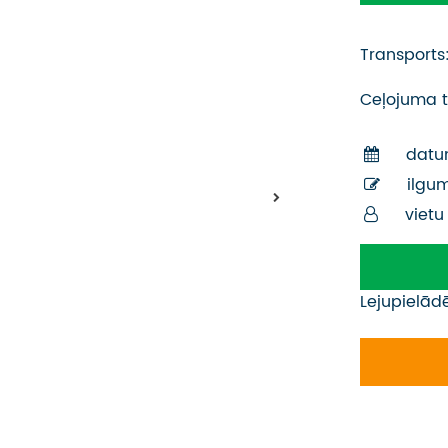
Transports
Ceļojuma t
datu
ilgu
vietu
Lejupielād