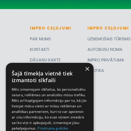
IMPRO
CEĻOJUMI
IMPRO
CEĻOJUMI
PAR MUMS
UZŅEMOŠAIS TŪRISMS
KONTAKTI
AUTOBUSU NOMA
DĀVANU KARTE
IMPRO PRIVĀTUMA
×
PIRMSLĪGUMA
POLITIKA
Šajā tīmekļa vietnē tiek
izmantoti sīkfaili
INFORMĀCIJA, KLIENTA
Mēs izmantojam sīkfailus, lai personalizētu
LĪGUMS,
saturu, reklāmas un analizētu mūsu trafiku.
Mēs arī kopīgojam informāciju par to, kā jūs
CEĻOJUMU
lietojat mūsu vietni ar mūsu reklāmas un
analītikas partneriem, kuri to var apvienot
APDROŠINĀŠANA
ar citu informāciju, ko esat viņiem sniedzis
VĪZU ANKETAS
vai ko viņi ir apkopojuši, izmantojot jūsu
pakalpojumus.
Privātuma politika