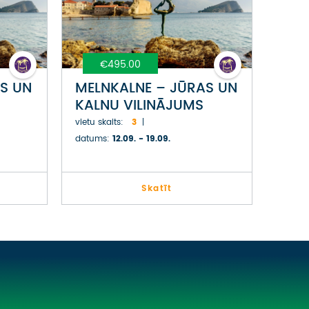
€495.00
S UN
MELNKALNE – JŪRAS UN
KALNU VILINĀJUMS
vietu skaits:
3
datums:
12.09. - 19.09.
Skatīt