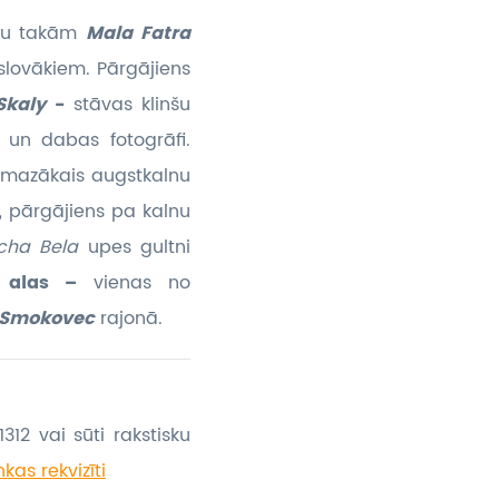
lnu takām
Mala Fatra
slovākiem. Pārgājiens
Skaly
-
stāvas klinšu
i un dabas fotogrāfi.
mazākais augstkalnu
,
pārgājiens pa kalnu
cha Bela
upes gultni
u alas –
vienas no
 Smokovec
rajonā.
312 vai sūti rakstisku
kas rekvizīti