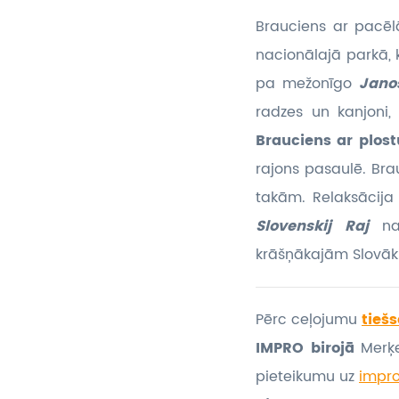
Brauciens ar pacēl
nacionālajā parkā,
pa mežonīgo
Jano
radzes un kanjoni, 
Brauciens ar plost
rajons pasaulē. Bra
takām. Relaksācij
Slovenskij Raj
nac
krāšņākajām Slovāki
Pērc ceļojumu
tiešs
IMPRO birojā
Merķe
pieteikumu
uz
impr