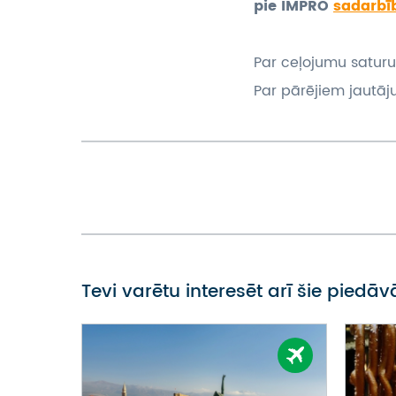
pie IMPRO
sadarbī
Par ceļojumu saturu
Par pārējiem jautāj
Tevi varētu interesēt arī šie piedā