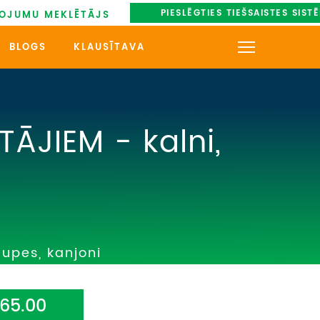
PIESLĒGTIES TIEŠSAISTES SIST
OJUMU MEKLĒTĀJS
BLOGS
KLAUSĪTAVA
KONTAKTI
PAR MUMS
ĀJIEM - kalni,
AUTOBUSU NOMA
UZŅEMOŠAIS TŪRISMS
/
IMPRO KONKURSI
upes, kanjoni
PIRMSLĪGUMA INFORMĀCIJA,
KLIENTA LĪGUMS,
CEĻOJUMU APDROŠINĀŠANA
65.00