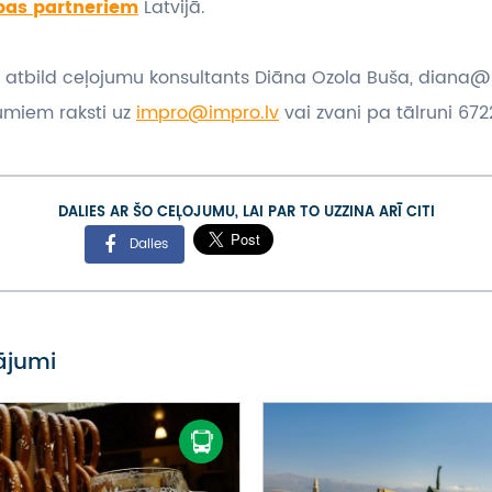
bas partneriem
Latvijā.
 atbild ceļojumu konsultants Diāna Ozola Buša, diana@
umiem raksti uz
impro@impro.lv
vai zvani pa tālruni 6722
DALIES AR ŠO CEĻOJUMU, LAI PAR TO UZZINA ARĪ CITI
Dalies
vājumi