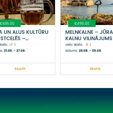
€495.00
€495.00
A UN ALUS KULTŪRU
MELNKALNE – JŪRA
STCELĒS –
KALNU VILINĀJUMS
ĒMIJA, MORĀVIJA,
kaits:
>7
vietu skaits:
5
ĀGA
s:
21.09. - 27.09.
datums:
29.08. - 05.09.
Skatīt
Skatīt