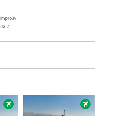
impro.lv
1312.