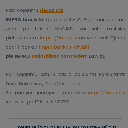
Pērc ceļojumu
tiešsaistē
IMPRO birojā
Merķela ielā 13-122 Rīgā: nāc ciemos,
zvani pa tālruni 67221312 vai sūti rakstisku
pieteikumu
uz
impro@impro.lv
un veic maksājumu
caur i-banku!
Impro bankas rekvizīti
pie IMPRO
sadarbības partneriem
Latvijā.
Par ceļojumu saturu atbild ceļojumu konsultants
Dace Bukševica, Dace@impro.lv
Par pārējiem jautājumiem raksti uz
impro@impro.lv
vai zvani pa tālruni 67221312.
DALIES AR ŠO CEĻOJUMU, LAI PAR TO UZZINA ARĪ CITI