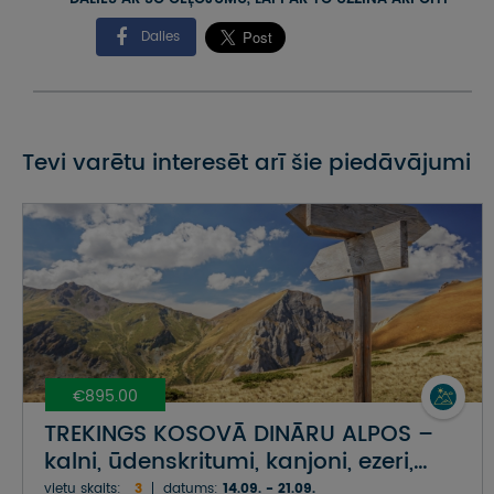
Dalies
Tevi varētu interesēt arī šie piedāvājumi
€895.00
TREKINGS KOSOVĀ DINĀRU ALPOS –
kalni, ūdenskritumi, kanjoni, ezeri,
klosteri
vietu skaits:
3
datums:
14.09. - 21.09.