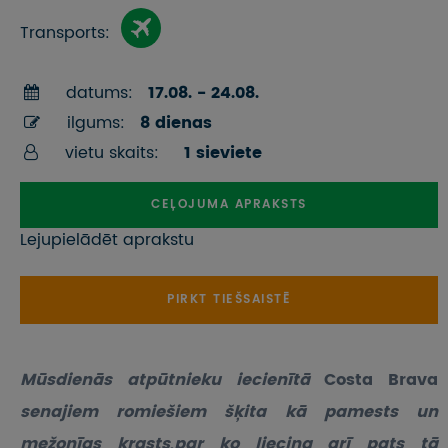
Transports:
datums:
17.08. - 24.08.
ilgums:
8 dienas
vietu skaits:
1 sieviete
CEĻOJUMA APRAKSTS
Lejupielādēt aprakstu
PIRKT TIEŠSAISTĒ
Mūsdienās atpūtnieku iecienītā
Costa Brava
senajiem romiešiem šķita kā pamests un
mežonīgs krasts,par ko liecina arī pats tā