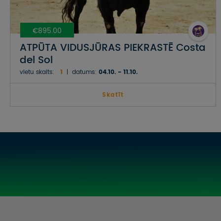
€895.00
ATPŪTA VIDUSJŪRAS PIEKRASTĒ Costa
del Sol
vietu skaits:
1
datums:
04.10. - 11.10.
Skatīt