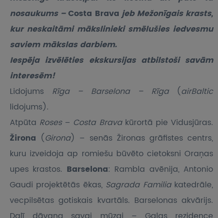
nosaukums –
Costa Brava
jeb Mežonīgais krasts,
kur neskaitāmi mākslinieki smēlušies iedvesmu
saviem mākslas darbiem.
Iespēja izvēlēties ekskursijas atbilstoši savām
interesēm!
Lidojums
Rīga – Barselona – Rīga
(
airBaltic
lidojums).
Atpūta
Roses
–
Costa Brava
kūrortā pie Vidusjūras.
Žirona
(
Girona
) – senās Žironas grāfistes centrs,
kuru izveidoja ap romiešu būvēto cietoksni Oraņas
upes krastos.
Barselona
: Rambla avēnija, Antonio
Gaudi projektētās ēkas,
Sagrada Familia
katedrāle,
vecpilsētas gotiskais kvartāls. Barselonas akvārijs.
Dalī dāvana savai mūzai – Galas rezidence