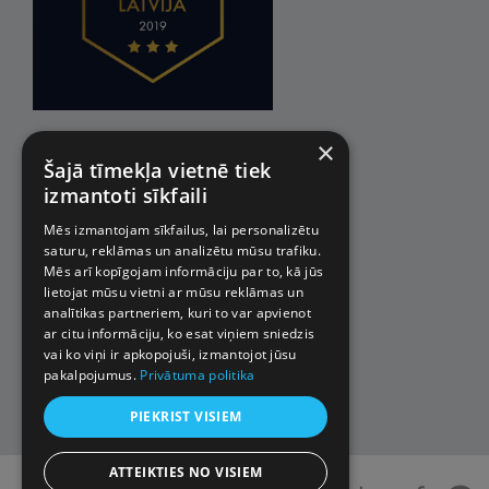
×
Šajā tīmekļa vietnē tiek
izmantoti sīkfaili
Mēs izmantojam sīkfailus, lai personalizētu
saturu, reklāmas un analizētu mūsu trafiku.
Mēs arī kopīgojam informāciju par to, kā jūs
lietojat mūsu vietni ar mūsu reklāmas un
analītikas partneriem, kuri to var apvienot
ar citu informāciju, ko esat viņiem sniedzis
vai ko viņi ir apkopojuši, izmantojot jūsu
pakalpojumus.
Privātuma politika
PIEKRIST VISIEM
ATTEIKTIES NO VISIEM
© 2026 Impro ceļojumi. Visas