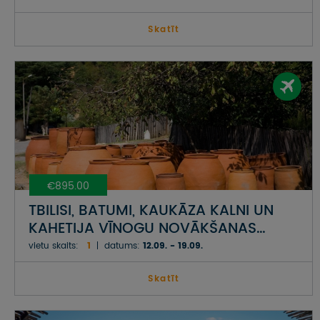
Skatīt
€895.00
TBILISI, BATUMI, KAUKĀZA KALNI UN
KAHETIJA VĪNOGU NOVĀKŠANAS
LAIKĀ GRUZIJĀ
vietu skaits:
1
datums:
12.09. - 19.09.
Skatīt