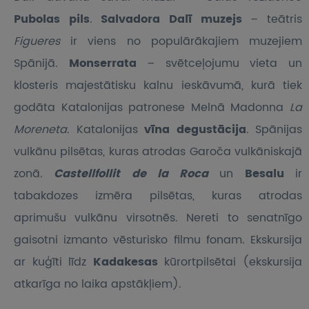
Pubolas pils
.
Salvadora Dalī muzejs
– teātris
Figueres
ir viens no populārākajiem muzejiem
Spānijā.
Monserrata
– svētceļojumu vieta un
klosteris majestātisku kalnu ieskāvumā, kurā tiek
godāta Katalonijas patronese Melnā Madonna
La
Moreneta
. Katalonijas
vīna degustācija
. Spānijas
vulkānu pilsētas, kuras atrodas Garoča vulkāniskajā
zonā.
Castellfollit de la Roca
un
Besalu
ir
tabakdozes izmēra pilsētas, kuras atrodas
aprimušu vulkānu virsotnēs. Nereti to senatnīgo
gaisotni izmanto vēsturisko filmu fonam. Ekskursija
ar kuģīti līdz
Kadakesas
kūrortpilsētai (ekskursija
atkarīga no laika apstākļiem).