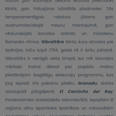
baudīt gan Atlantijas okeāna skarbās piekrastes
klintis, gan Vidusjūras lutinātās pludmales. Tās
temperamentīgais raksturs jūtams gan
austrumnieciskajā mauru mantojumā, gan
vēsturiskajās korridas arēnās un mūsdienu
flamenko ritmos.
Gibraltāra
klints, kura atrodas pie
Spānijas, taču kopš 1704. gada tā ir britu pārziņā.
Gibraltārs ir vienīgā vieta Eiropā, kur mīt savvaļas
mērkaķi. Katrai dienai par papildu maksu
piedāvājam bagātīgu ekskursiju programmu, kas
ļauj iepazīt trīs pakalnu pilsētu
Granadu
, doties
aizraujošā pārgājienā
El Caminito del Rey
.
Paviesosimies andalūziešu saimniecībā, iepazīsim šī
reģiona olīvu apstrādes īpatnības un nobaudīsim