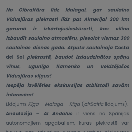
No Gibraltāra līdz Malagai, gar saulaino
Vidusjūras piekrasti līdz pat Almerijai 300 km
garumā ir izkārtojušieskūrorti, kas vilina
izbaudīt saulaino atmosfēru, piesolot vismaz 300
saulainas dienas gadā. Atpūta saulainajā
Costa
del Sol
piekrastē, baudot izdaudzinātos spāņu
vīnus, ugunīgo flamenko un veldzējošos
Vidusjūras viļņus!
Iespēja izvēlēties ekskursijas atbilstoši savām
interesēm!
Lidojums
Rīga – Malaga – Rīga
(
airBaltic
lidojums).
Andalūzija
–
Al Andalus
ir viens no Spānijas
autonomajiem apgabaliem, kuras piekrastē var