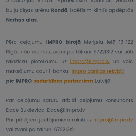
Andalūzijas virtuvi. Apmeklēsim Spānijas vecāko
buļļu cīņas arēnu
Rondā
, izpētīsim klintīs apslēptās
Nerhas alas
.
Pērc ceļojumu
IMPRO birojā
Merķela ielā 13-122
Rīgā: nāc ciemos, zvani pa tālruni 67221312 vai sūti
rakstisku pieteikumu
uz
impro@impro.lv
un veic
maksājumu caur i-banku!
Impro bankas rekvizīti
pie IMPRO
sadarbības partneriem
Latvijā.
Par ceļojumu saturu atbild ceļojumu konsultants
Dace Bukševica, Dace@impro.lv
Par pārējiem jautājumiem raksti uz
impro@impro.lv
vai zvani pa tālruni 67221312.