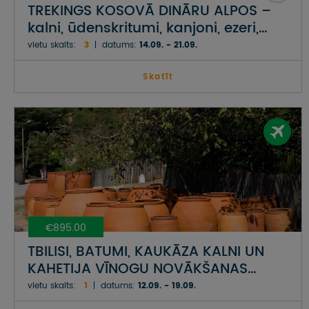
TREKINGS KOSOVĀ DINĀRU ALPOS –
kalni, ūdenskritumi, kanjoni, ezeri,
klosteri
vietu skaits:
3
datums:
14.09. - 21.09.
Skatīt
€895.00
TBILISI, BATUMI, KAUKĀZA KALNI UN
KAHETIJA VĪNOGU NOVĀKŠANAS
LAIKĀ GRUZIJĀ
vietu skaits:
1
datums:
12.09. - 19.09.